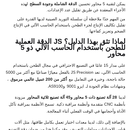
يمكن لتقنية 5 محاور تحسين
الدقة الشاملة وجودة السطح
لهذه
الأجزاء المعقدة عن طريق تقليل عدد الإعدادات.
من المهم جدًا ملاحظة أن سلسلة التوريد الصينية لديها القدرة على
تقليل تكاليف الإنتاج لجزء الطحن باستخدام الحاسب الآلي في الإنتاج
الضخم وتعزيز كفاءتها.
لماذا تثق بهذا الدليل؟ JS الدقة العملية
للطحن باستخدام الحاسب الآلي ذو 5
محاور
على مدار 15 عامًا في التصنيع الاحترافي في مجال الطحن باستخدام
الحاسب الآلي، تعد JS Precision بالفعل معيارًا صناعيًا مع أكثر من 5000
حالة ناجحة، وخبرة في التعامل مع
أكثر من 200 عميل عالمي مرموق
،
وشهادات نظام الجودة لـ
ايزو 9001
وAS9100.
لدينا
28 آلة تصنيع ذات 5 محاور و45 آلة تصنيع ثلاثية المحاور
مزودة
بأنظمة CNC متقدمة وأنظمة مراقبة ذكية. تسمح الأنظمة بمراقبة تآكل
الأداة وأحجامها في الوقت الفعلي أثناء المعالجة.
بالإضافة إلى ذلك، لدينا معدات اختبار تعمل بكامل طاقتها، مثل آلات
قياس الإحداثيات وملفات التعريف. وقد مكننا هذا من ضمان دقة التصنيع