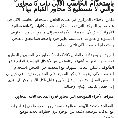
باستخدام الحاسب الآلي ذات 5 محاور
والتي لا تستطيع 3 محاور القيام بها؟
يكمن الاختلاف المركزي في تقنيات الطحن باستخدام الحاسب الآلي في
عدد محاور الحركة، التي تحدد بشكل مباشر
إمكانيات وكفاءة معالجة
الأجزاء
. نظرًا لأن تصميمات الأجزاء تمتد إلى ما هو أبعد من التجاويف
المستوية والعمودية الأساسية، تظهر قيود واضحة فيما يتعلق بالطحن
باستخدام الحاسب الآلي ثلاثي المحاور.
الميزة الرئيسية لآلات الطحن CNC ذات 5 محاور هي المحورين الدوارين
الإضافيين اللذين يمكّنانها من التعامل مع
الأشكال الهندسية الخارجة عن
المألوف
. يمكن التعامل بسهولة مع المعقدة
جزء الطحن باستخدام
الحاسب الآلي
وهو ما لا يمكن للتصنيع ثلاثي المحاور تحقيقه، في حين أن
التحسين الفعال لكفاءة التشغيل الآلي وتقليل تآكل الأداة يمكن أن يؤدي
إلى خفض تكاليف الإنتاج الإجمالية.
ميزات الأجزاء النموذجية التي تتجاوز قدرة المعالجة ثلاثية المحاور:
المعالجة متعددة الأوجه:
معالجة خمسة وجوه لجزء ما في إعداد واحد
مع علاقات موضعية دقيقة بين الوجوه دون خطوات تحديد موضع
متعددة.