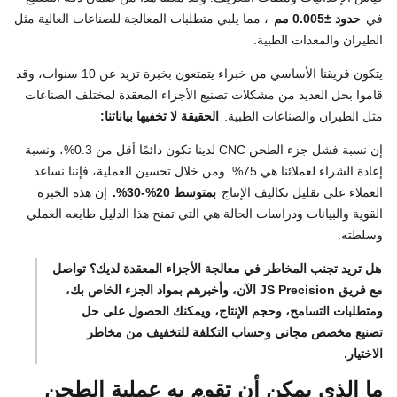
في
حدود ±0.005 مم
، مما يلبي متطلبات المعالجة للصناعات العالية مثل
الطيران والمعدات الطبية.
يتكون فريقنا الأساسي من خبراء يتمتعون بخبرة تزيد عن 10 سنوات، وقد
قاموا بحل العديد من مشكلات تصنيع الأجزاء المعقدة لمختلف الصناعات
مثل الطيران والصناعات الطبية.
الحقيقة لا تخفيها بياناتنا:
إن نسبة فشل جزء الطحن CNC لدينا تكون دائمًا أقل من 0.3%، ونسبة
إعادة الشراء لعملائنا هي 75%. ومن خلال تحسين العملية، فإننا نساعد
العملاء على تقليل تكاليف الإنتاج
بمتوسط ​​20%-30%.
إن هذه الخبرة
القوية والبيانات ودراسات الحالة هي التي تمنح هذا الدليل طابعه العملي
وسلطته.
هل تريد تجنب المخاطر في معالجة الأجزاء المعقدة لديك؟ تواصل
مع فريق JS Precision الآن، وأخبرهم بمواد الجزء الخاص بك،
ومتطلبات التسامح، وحجم الإنتاج، ويمكنك الحصول على حل
تصنيع مخصص مجاني وحساب التكلفة للتخفيف من مخاطر
الاختيار.
ما الذي يمكن أن تقوم به عملية الطحن