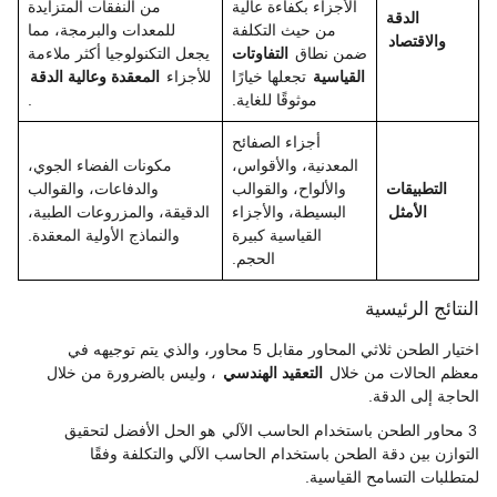
الأجزاء بكفاءة عالية
من النفقات المتزايدة
الدقة
من حيث التكلفة
للمعدات والبرمجة، مما
والاقتصاد
ضمن نطاق
التفاوتات
يجعل التكنولوجيا أكثر ملاءمة
القياسية
تجعلها خيارًا
للأجزاء
المعقدة وعالية الدقة
موثوقًا للغاية.
.
أجزاء الصفائح
المعدنية، والأقواس،
مكونات الفضاء الجوي،
التطبيقات
والألواح، والقوالب
والدفاعات، والقوالب
الأمثل
البسيطة، والأجزاء
الدقيقة، والمزروعات الطبية،
القياسية كبيرة
والنماذج الأولية المعقدة.
الحجم.
النتائج الرئيسية
اختيار الطحن ثلاثي المحاور مقابل 5 محاور، والذي يتم توجيهه في
معظم الحالات من خلال
التعقيد الهندسي
، وليس بالضرورة من خلال
الحاجة إلى الدقة.
3 محاور الطحن باستخدام الحاسب الآلي
هو الحل الأفضل لتحقيق
التوازن بين دقة الطحن باستخدام الحاسب الآلي والتكلفة وفقًا
لمتطلبات التسامح القياسية.