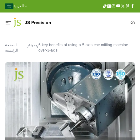
العربية
JS Precision
5-key-benefits-of-using-a-5-axis-cnc-milling-machine-
مدونة
الصفحة
/
/
over-3-axis
الرئيسية