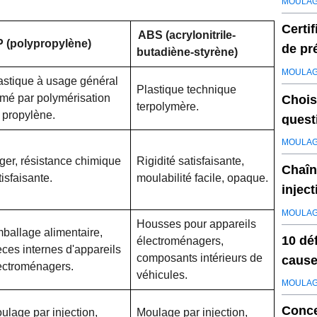
MOULAG
Certi
ABS (acrylonitrile-
 (polypropylène)
de pr
butadiène-styrène)
et IS
MOULAG
astique à usage général
Plastique technique
rmé par polymérisation
Chois
terpolymère.
 propylène.
quest
MOULAG
ger, résistance chimique
Rigidité satisfaisante,
Chaîn
tisfaisante.
moulabilité facile, opaque.
inject
MOULAG
Housses pour appareils
ballage alimentaire,
10 dé
électroménagers,
èces internes d'appareils
composants intérieurs de
cause
ectroménagers.
véhicules.
MOULAG
Conce
ulage par injection,
Moulage par injection,