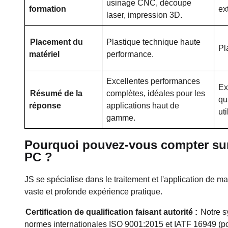
usinage CNC, découpe
formation
ex
laser, impression 3D.
Placement du
Plastique technique haute
Pl
matériel
performance.
Excellentes performances
Ex
Résumé de la
complètes, idéales pour les
qu
réponse
applications haut de
ut
gamme.
Pourquoi pouvez-vous compter sur 
PC ?
JS se spécialise dans le traitement et l'application de 
vaste et profonde expérience pratique.
Certification de qualification faisant autorité :
Notre sy
normes internationales ISO 9001:2015 et IATF 16949 (pou