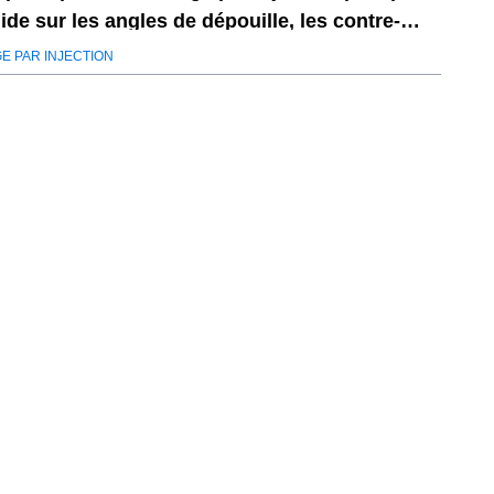
ide sur les angles de dépouille, les contre-
illes et le placement des portes
E PAR INJECTION