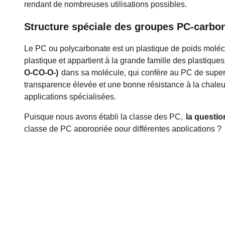
rendant de nombreuses utilisations possibles.
Structure spéciale des groupes PC-carbo
Le PC ou polycarbonate est un plastique de poids molécul
plastique et appartient à la grande famille des plastiqu
O-CO-O-)
dans sa molécule, qui confère au PC de super
transparence élevée et une bonne résistance à la chaleur
applications spécialisées.
Puisque nous avons établi la classe des PC,
la questio
classe de PC appropriée pour différentes applications ?
Nous comprenons parfaitement le caractère du
carbonates, et pouvons proposer des solutions
transparence et d'autres propriétés. Si vous a
et profitez de la capacité de production et de t
et une exécution de projet en douceur.