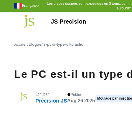
Les pièces usinées sont expédiées en 3 jours, comm
Français
aujourd'h
JS Precision
Outillage de moulage par injection
Moulage par injection plastique
Sulfure de polyphénylène (PPS)
Chlorure de polyvinyle (PVC)
Polyéthylène à poids moléculaire ultra élevé (UPE)
Polyéther éther cétone (PEEK)
Accueil
/
Blogue
/
is-pc-a-type-of-plastic
Le PC est-il un type 
Écrit par
Publié
Moulage par injectio
Précision JS
Aug 26 2025