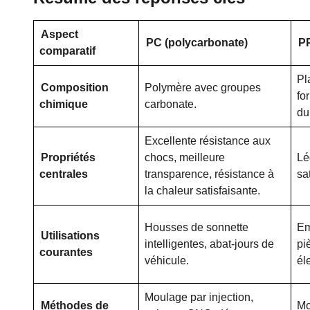
Aspect
PC (polycarbonate)
PP
comparatif
Pl
Composition
Polymère avec groupes
fo
chimique
carbonate.
du
Excellente résistance aux
Propriétés
chocs, meilleure
Lé
centrales
transparence, résistance à
sa
la chaleur satisfaisante.
Housses de sonnette
Em
Utilisations
intelligentes, abat-jours de
pi
courantes
véhicule.
él
Moulage par injection,
Méthodes de
Mo