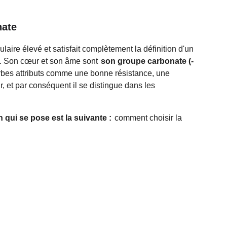
nate
aire élevé et satisfait complètement la définition d'un
es. Son cœur et son âme sont
son groupe carbonate (-
bes attributs comme une bonne résistance, une
, et par conséquent il se distingue dans les
n qui se pose est la suivante :
comment choisir la
 matériau PC et les avantages des groupes
 PC personnalisées de haute résistance, de haute
vez besoin d'une application PC, sélectionnez-nous
raitement précise de JS pour des conseils d'experts