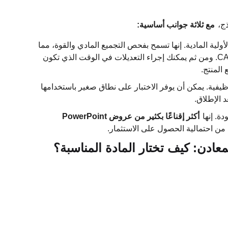
ذج،
مع ثلاثة جوانب أساسية:
لأولية المادية. إنها تسمح بفحص التجميع المادي والقوة، مما
يجعل من الممكن العثور على المزيد من الأخطاء في نماذج CAD. ومن ثم يمكنك إجراء التعديلات في الوقت الذي تكون
المنتج.
وظيفية. يمكن أن يوفر الاختبار على نطاق صغير باستخدامها
د الإطلاق.
دة. إنها
أكثر إقناعًا بكثير من عروض PowerPoint
من احتمالية الحصول على الاستثمار.
لمعادن: كيف تختار المادة المناسبة؟
لمعدنية مجالين رئيسيين، ولهما اختلافات كبيرة في خصائص
 لمتطلبات المشروع.
لجة السريعة والوزن الخفيف.
المواد شائعة الاستخدام