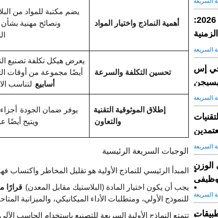
ية السريعة
يضم مكتبة للمواد من البل
أفضل 8 خدمات عالمية للنماذج الأولية السريعة في عام 2026:
أهمية النماذج واختيار المواد
ونصائح مهنية بشأن اخ
لزمنية
ال
ية السريعة
يعرض هيكل تكلفة تصنيع النم
 جي إس
تحسين التكلفة والسرعة
أيضًا مجموعة من أوقات ال
يسيجن
أسابيع
لتناسب الاح
ية السريعة
إطلاق الموثوقية التقنية
يوفر ضمان الجودة
أجزاء 
تقنيات
والتعاون
ويتيح أيضًا 
عتمدين
ية السريعة
الوجبات السريعة الرئيسية
 الوزن
المبدأ الرئيسي للنماذج الأولية هو تقليل المخاطر واكتساب فه
وظيفي
يجب أن يكون اختيار المادة (البلاستيك مقابل المعدن)
قرارًا م
ية السريعة
للنموذج الأولي، ومتطلبات الأداء الميكانيكي، والميزانية المتاحة
طبيقات
تتمتع النماذج الأولية السريعة للتصنيع باستخدام الحاسب الآلي