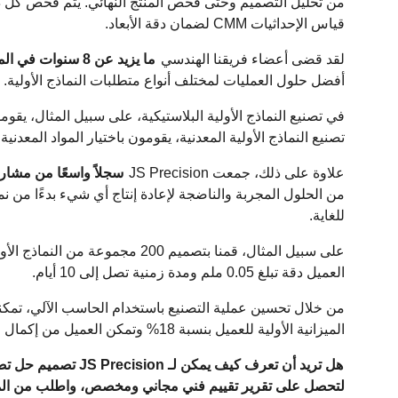
من تحليل التصميم وحتى فحص المنتج النهائي. يتم فحص كل دفع
قياس الإحداثيات CMM لضمان دقة الأبعاد.
لقد قضى أعضاء فريقنا الهندسي
ما يزيد عن 8 سنوات في المتوسط
أفضل حلول العمليات لمختلف أنواع متطلبات النماذج الأولية.
في تصنيع النماذج الأولية البلاستيكية، على سبيل المثال، يقومو
تصنيع النماذج الأولية المعدنية، يقومون باختيار المواد المعدني
علاوة على ذلك، جمعت JS Precision
سجلاً واسعًا من مشاريع
من الحلول المجربة والناضجة لإعادة إنتاج أي شيء بدءًا من ن
للغاية.
العميل دقة تبلغ 0.05 ملم ومدة زمنية تصل إلى 10 أيام.
من خلال تحسين عملية التصنيع باستخدام الحاسب الآلي، تمك
الميزانية الأولية للعميل بنسبة 18% وتمكن العميل من إكمال الاختبار الوظيفي قبل أسبوعين من الموعد المحدد.
هل تريد أن تعرف كيف ي
لتحصل على تقرير تقييم فني مجاني ومخصص، واطلب من المهن