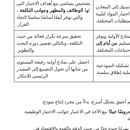
تشخيص يتماشى مع أهداف الاختبار التي
استيك إلى المعادن
لها
الوظائف والمظهر وجوانب التكلفة
،
تيار المواد لتلبية
والتي توفر أيضًا أساسًا مناسبًا لاتخاذ
متطلبات المختلفة.
القرار.
اذج الأولية ويوفر
تحقيق سرعة تكرار فعالة من حيث
تسليم
من أيام إلى
التكلفة، وبالتالي تقصير دورة البحث
تياجات المختلفة.
والتطوير.
احصل على نماذج أولية رفيعة المستوى
تشكيله النموذجية
من شأنها أن تحول التصنيع إلى المصدر
عملية إطلاق سلسة.
الرئيسي للابتكار.
م أعمق بشكل أسرع، بدلاً من مجرد إنتاج نموذج.
دروسًا جيدًا
مع الأخذ في الاعتبار جوانب الاختبار الوظيفية
.
 بمزايا جيدة جدًا من حيث الدقة والقوة والاقتصاد في