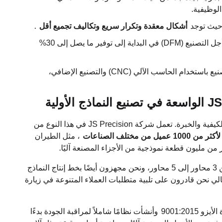
لوظيفية.
 حيث توجد
أشكال معقدة وتكرار سريع وتكاليف تجميع أقل
.
يمكن أن يؤدي العمل مع متخصصي التصنيع في التصميم من أجل التصنيع (DFM) في البداية إلى توفير ما يصل إلى 30%
إذا اخترت شريكًا مثل JS Precision، الذي يتمتع بمهارات التصنيع باستخدام الحاسب الآلي (CNC) والتصنيع الإضافي،
يعد تصنيع النماذج الأولية مجالًا صعبًا يتطلب المعرفة الفنية والكيفية والخبرة. تعمل شركة JS Precision في هذا النوع من
لأكثر من 1000 عميل من مختلف الصناعات
، مثل الطيران
 من مليون قطعة نموذجية من الأجزاء المصنعة آليًا.
التي تتراوح من 3 محاور إلى 5 محاور، ونحن مجهزون أيضًا بخط إنتاج النماذج
سريعة للتصنيع الإضافي باستخدام FDM وSLA، وبالتالي نحن قادرون على تلبية متطلبات العملاء المتنوعة في زيارة
زو 9001:2015
وأنشأت نظامًا شاملاً لمراقبة الجودة بدءًا