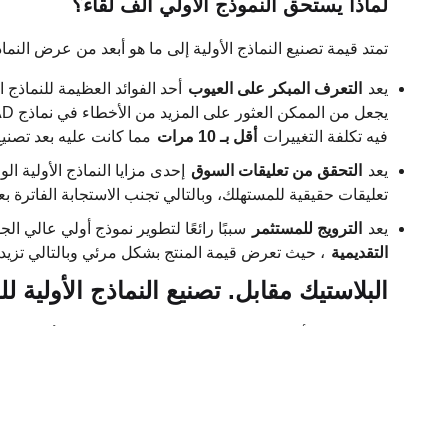
لماذا يستحق النموذج الأولي ألف لقاء؟
تمتد قيمة تصنيع النماذج الأولية إلى ما هو أبعد من عرض النما
يعد
التعرف المبكر على العيوب
أحد الفوائد العظيمة للنماذج ا
فيه تكلفة التغييرات
أقل بـ 10 مرات
مما كانت عليه بعد تصنيع 
يعد
التحقق من تعليقات السوق
إحدى مزايا النماذج الأولية ال
تعليقات حقيقية للمستهلك، وبالتالي تجنب الاستجابة الفاترة بع
يعد
الترويج للمستثمر
سببًا رائعًا لتطوير نموذج أولي عالي الجو
التقديمية
، حيث تعرض قيمة المنتج بشكل مرئي وبالتالي تزيد 
البلاستيك مقابل. تصنيع النماذج الأولية ل
تصنيع نماذج أولية من البلاستيك
يعد تصنيع النماذج الأولية ا
المواد وسيناريوهات التطبيق، لذلك يجب أن يتم الاختيار وفقًا
تصنيع النماذج الأولية من البلاستيك
مزايا تصنيع النماذج البلاستيكية هي التكلفة المنخفضة والمعا