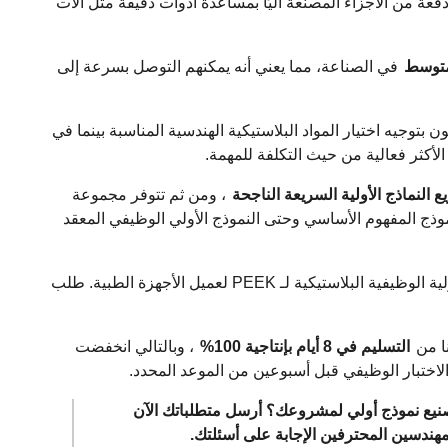
ة من الأجزاء المصنعة آليًا بمساعدة أدوات دقيقة مثل آلات
​​في الصناعة، مما يعني أنه يمكنهم التوصل بسرعة إلى
ن بتوجيه اختيار المواد البلاستيكية الهندسية المناسبة بينما في
ة الأكثر فعالية من حيث التكلفة للمهمة.
 النماذج الأولية السريعة الناجحة
، ومن ثم تتوفر مجموعة
موذج المفهوم الأساسي وحتى النموذج الأولي الوظيفي المعقد
على سبيل المثال، قمنا بتصميم 200 مجموعة من النماذج الأولية الوظيفية البلاستيكية لـ PEEK لعميل الأجهزة الطبية. طلب
نا من
التسليم في 8 أيام بإنتاجية 100%
، وبالتالي انخفضت
مكن لـ JS Precision تصميم حل تصنيع نموذج أولي لمشروعك؟ أرسل متطلباتك الآن
دسين المحترفين الإجابة على أسئلتك.