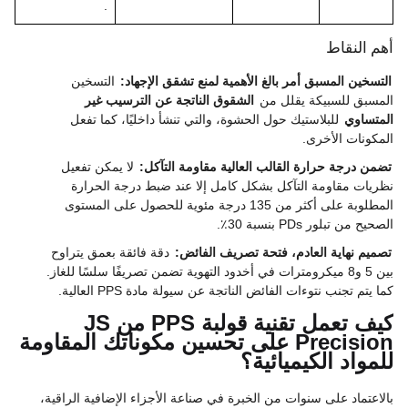
.
أهم النقاط
التسخين المسبق أمر بالغ الأهمية لمنع تشقق الإجهاد:
التسخين
المسبق للسبيكة يقلل من
الشقوق الناتجة عن الترسيب غير
المتساوي
للبلاستيك حول الحشوة، والتي تنشأ داخليًا، كما تفعل
المكونات الأخرى.
تضمن درجة حرارة القالب العالية مقاومة التآكل:
لا يمكن تفعيل
نظريات مقاومة التآكل بشكل كامل إلا عند ضبط درجة الحرارة
المطلوبة على أكثر من 135 درجة مئوية للحصول على المستوى
الصحيح من تبلور PDs بنسبة 30٪.
تصميم نهاية العادم، فتحة تصريف الفائض:
دقة فائقة بعمق يتراوح
بين 5 و8 ميكرومترات في أخدود التهوية تضمن تصريفًا سلسًا للغاز.
كما يتم تجنب نتوءات الفائض الناتجة عن سيولة مادة PPS العالية.
كيف تعمل تقنية قولبة PPS من JS
Precision على تحسين مكوناتك المقاومة
للمواد الكيميائية؟
بالاعتماد على سنوات من الخبرة في صناعة الأجزاء الإضافية الراقية،