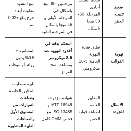
مرحلتين: 80 ميجا
منع التشوه
ضغط
أحادي
باسكال في
بتفاوت أبعاد
تثبيت
المرحلة: 50-
المرحلة الأولى و
حرج يبلغ ±0.02
الحقن
90 ميجا
45 ميجا باسكال
مم.
باسكال.
في المرحلة الثانية.
التحكم بدقة في
نطاق فتحة
أخدود التهوية عند
المسامية ≤
تهوية
التهوية
5-8 ميكرومتر
0.5% بدون
القوالب
العامة: 3-10
بمساعدة ضخ
زوائد أو نتوءات.
ميكرومتر.
الفراغ.
تلبية متطلبات
التدقيق الخاصة
المعايير
شهادة مزدوجة
بصناعات
الامتثال
العامة
IATF 16949 و
السيارات من
للجودة
لصناعة قولبة
ISO 13485 مع
المستوى الأول
الحقن.
فحص CMM كامل.
والصناعات
الطبية المتطورة