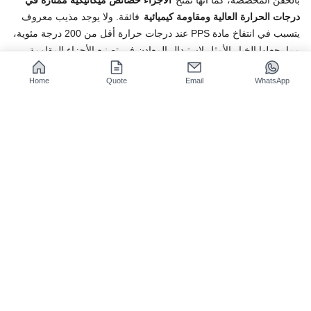
درجات الحرارة العالية ومقاومة كيميائية
فائقة. ولا يوجد مذيب معروف
يتسبب في انتفاخ مادة PPS عند درجات حرارة أقل من 200 درجة مئوية،
مما يجعلها الخيار الأمثل لاستبدال المعادن في تصنيع الأجزاء المقاومة
للمواد الكيميائية في قطاعي السيارات والأجهزة الطبية.
Home
Quote
Email
WhatsApp
أداء مستقر في درجات الحرارة العالية
بفضل بنيتها الجزيئية المستقرة من فينيل الكبريتيد، تصل درجة حرارة
الاستخدام المتواصل طويل الأمد لمادة PPS
إلى 220 درجة مئوية (أعلى
من العديد من أنواع البلاستيك الهندسي).
تمنع خصائصها المقاومة للحرارة
العالية على المدى الطويل انحراف المكونات أو كسرها في البيئات ذات
درجات الحرارة المرتفعة، مثل زوايا المحركات وسوائل التآكل.
بالمقارنة مع البلاستيك الهندسي العام،
يحتفظ هذا المنتج بأكثر من 85%
من قوته الميكانيكية عند درجات الحرارة العالية
، لذا فهو مناسب للعمل
لفترات طويلة في الظروف القاسية، ويحتوي على مكون PPS، وهو أحد
المجالات الأساسية لتشكيل PPS بالحقن لضمان جودة مستقرة للأجزاء
الميكانيكية في الإنتاج الضخم.
ثبات قوي لربط الحشوات المعدنية