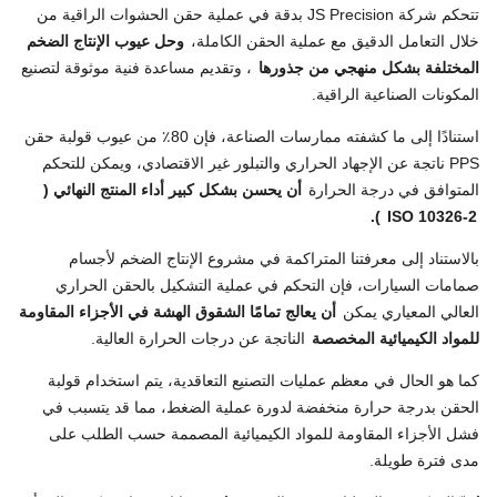
تتحكم شركة JS Precision بدقة في عملية حقن الحشوات الراقية من
خلال التعامل الدقيق مع عملية الحقن الكاملة،
وحل عيوب الإنتاج الضخم
المختلفة بشكل منهجي من جذورها
، وتقديم مساعدة فنية موثوقة لتصنيع
المكونات الصناعية الراقية.
استنادًا إلى ما كشفته ممارسات الصناعة، فإن 80٪ من عيوب قولبة حقن
PPS ناتجة عن الإجهاد الحراري والتبلور غير الاقتصادي، ويمكن للتحكم
المتوافق في درجة الحرارة
أن يحسن بشكل كبير أداء المنتج النهائي (
).
ISO 10326-2
بالاستناد إلى معرفتنا المتراكمة في مشروع الإنتاج الضخم لأجسام
صمامات السيارات، فإن التحكم في عملية التشكيل بالحقن الحراري
العالي المعياري يمكن
أن يعالج تمامًا الشقوق الهشة في الأجزاء المقاومة
للمواد الكيميائية المخصصة
الناتجة عن درجات الحرارة العالية.
كما هو الحال في معظم عمليات التصنيع التعاقدية، يتم استخدام قولبة
الحقن بدرجة حرارة منخفضة لدورة عملية الضغط، مما قد يتسبب في
فشل الأجزاء المقاومة للمواد الكيميائية المصممة حسب الطلب على
مدى فترة طويلة.