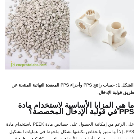
الشكل 1: حبيبات راتنج PPS وأجزاء PPS المعقدة النهائية المنتجة عن
طريق قولبة الإدخال.
ما هي المزايا الأساسية لاستخدام مادة
PPS في قولبة الإدخال المخصصة؟
على الرغم من إمكانية الحصول على خصائص مادة PEEK باستخدام مادة
PPS، إلا أنها تتميز بانخفاض تكلفتها بشكل ملحوظ في عمليات التشكيل
بالحقن المخصصة، كما أنها تمنح
الأجزاء خصائص ميكانيكية ممتازة في