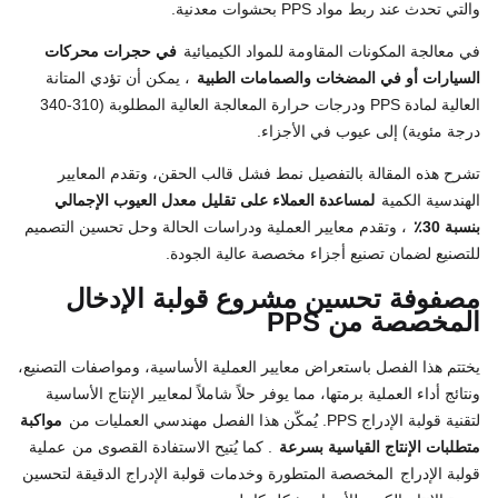
والتي تحدث عند ربط مواد PPS بحشوات معدنية.
في معالجة المكونات المقاومة للمواد الكيميائية
في حجرات محركات
السيارات أو في المضخات والصمامات الطبية
، يمكن أن تؤدي المتانة
العالية لمادة PPS ودرجات حرارة المعالجة العالية المطلوبة (310-340
درجة مئوية) إلى عيوب في الأجزاء.
تشرح هذه المقالة بالتفصيل نمط فشل قالب الحقن، وتقدم المعايير
الهندسية الكمية
لمساعدة العملاء على تقليل معدل العيوب الإجمالي
بنسبة 30٪
، وتقدم معايير العملية ودراسات الحالة وحل تحسين التصميم
للتصنيع لضمان تصنيع أجزاء مخصصة عالية الجودة.
مصفوفة تحسين مشروع قولبة الإدخال
المخصصة من PPS
يختتم هذا الفصل باستعراض معايير العملية الأساسية، ومواصفات التصنيع،
ونتائج أداء العملية برمتها، مما يوفر حلاً شاملاً لمعايير الإنتاج الأساسية
لتقنية قولبة الإدراج PPS. يُمكّن هذا الفصل مهندسي العمليات من
مواكبة
متطلبات الإنتاج القياسية بسرعة
. كما يُتيح الاستفادة القصوى من
عملية
قولبة الإدراج
المخصصة المتطورة وخدمات قولبة الإدراج الدقيقة لتحسين