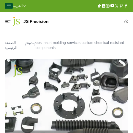
العربية
JS Precision
pps-insert-molding-services-custom-chemical-resistant-
مدونة
الصفحة
/
/
components
الرئيسية