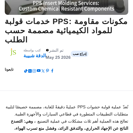
خدمات قولبة PPS: مكونات مقاومة
للمواد الكيميائية مصممة حسب
الطلب
تم النشر
كتب بواسطة
إدراج صب
الدقة شبيبة
May 25 2026
تابعونا
تُعدّ
عملية قولبة حشوات PPS
عمليةً دقيقةً للغاية، مصممة خصيصًا لتلبية
متطلبات التطبيقات المتطورة في قطاعي السيارات والأجهزة الطبية.
تعالج هذه العملية أهم ثلاث مشكلات في عملية التصنيع
، وهي: التصدع
الناتج عن الإجهاد الحراري، والتدفق الزائد، وفشل منع تسرب الهواء،