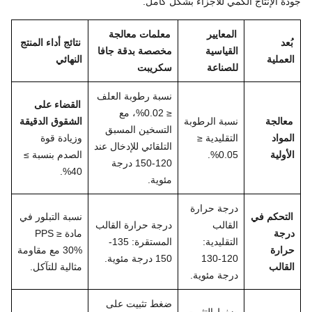
جودة الإنتاج الكمي للأجزاء بشكل كامل.
المعايير
معلمات معالجة
بُعد
نتائج أداء المنتج
القياسية
مخصصة بدقة جافا
العملية
النهائي
للصناعة
سكريبت
نسبة رطوبة العلف
القضاء على
≤ 0.02%، مع
معالجة
نسبة الرطوبة
الشقوق الدقيقة
التسخين المسبق
المواد
التقليدية ≤
وزيادة قوة
التلقائي للإدخال عند
الأولية
0.05%.
الصدم بنسبة ≥
120-150 درجة
40%.
مئوية.
درجة حرارة
التحكم في
نسبة التبلور في
القالب
درجة حرارة القالب
درجة
مادة PPS ≥
التقليدية:
المستقرة: 135-
حرارة
30% مع مقاومة
120-130
150 درجة مئوية.
القالب
مثالية للتآكل.
درجة مئوية.
ضغط تثبيت على
ضغط التثبيت