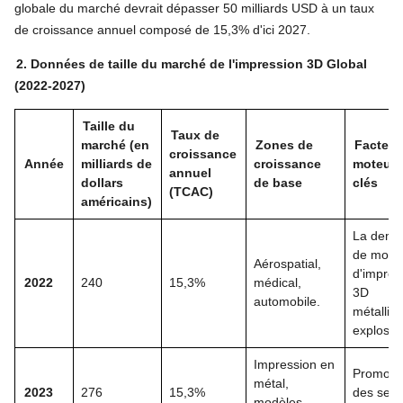
globale du marché devrait dépasser 50 milliards USD à un taux
de croissance annuel composé de 15,3% d'ici 2027.
2. Données de taille du marché de l'impression 3D Global
(2022-2027)
Taille du
Taux de
marché (en
Zones de
Facteur
croissance
Année
milliards de
croissance
moteurs
annuel
dollars
de base
clés
(TCAC)
américains)
La dema
de modè
Aérospatial,
d'impres
2022
240
15,3%
médical,
3D
automobile.
métalliq
explosé.
Impression en
Promoti
métal,
2023
276
15,3%
des serv
modèles