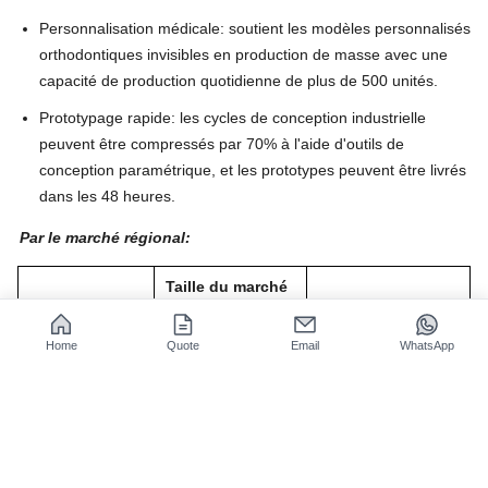
Personnalisation médicale: soutient les modèles personnalisés
orthodontiques invisibles en production de masse avec une
capacité de production quotidienne de plus de 500 unités.
Prototypage rapide: les cycles de conception industrielle
peuvent être compressés par 70% à l'aide d'outils de
conception paramétrique, et les prototypes peuvent être livrés
dans les 48 heures.
Par le marché régional:
Taille du marché
en 2022 (en
Principaux
Zone
milliards de
moteurs de
Home
Quote
Email
WhatsApp
dollars
croissance
américains)
Fabrication
Amérique du
90
aérospatiale et
Nord
automobile.