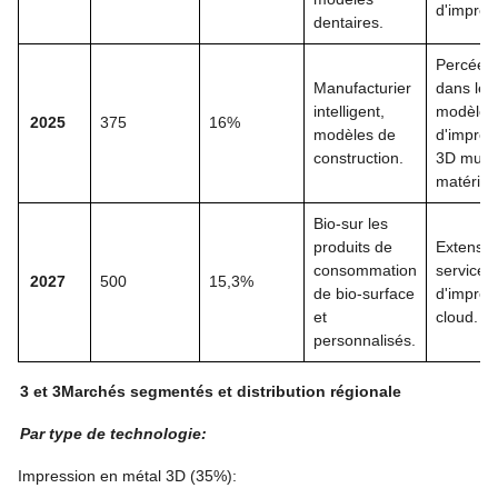
d'impres
dentaires.
Percées
Manufacturier
dans les
intelligent,
modèles
2025
375
16%
modèles de
d'impres
construction.
3D multi
matériau
Bio-sur les
produits de
Extensio
consommation
service
2027
500
15,3%
de bio-surface
d'impres
et
cloud.
personnalisés.
3 et 3
Marchés segmentés et distribution régionale
Par type de technologie:
Impression en métal 3D (35%):