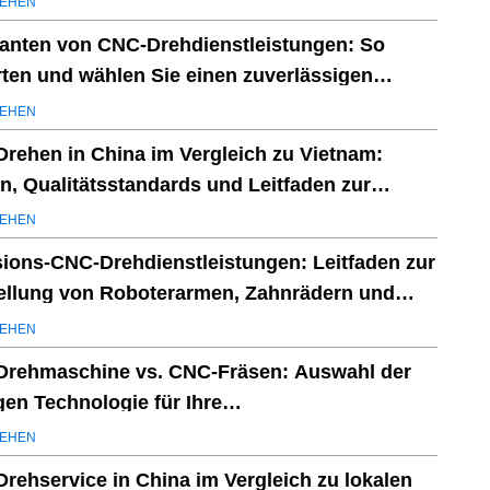
EHEN
ranten von CNC-Drehdienstleistungen: So
ten und wählen Sie einen zuverlässigen
er
EHEN
rehen in China im Vergleich zu Vietnam:
n, Qualitätsstandards und Leitfaden zur
rantenauswahl
EHEN
sions-CNC-Drehdienstleistungen: Leitfaden zur
ellung von Roboterarmen, Zahnrädern und
torteilen
EHEN
rehmaschine vs. CNC-Fräsen: Auswahl der
igen Technologie für Ihre
gungsanforderungen
EHEN
rehservice in China im Vergleich zu lokalen