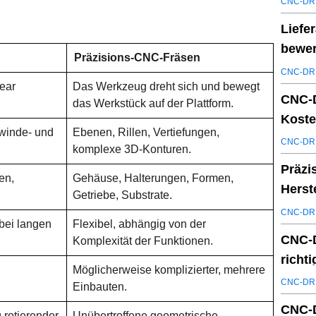
CNC-DR
Liefe
bewer
Präzisions-CNC-Fräsen
Partn
CNC-DR
ear
Das Werkzeug dreht sich und bewegt
CNC-D
das Werkstück auf der Plattform.
Koste
ewinde- und
Ebenen, Rillen, Vertiefungen,
Liefe
CNC-DR
komplexe 3D-Konturen.
Präzi
en,
Gehäuse, Halterungen, Formen,
Herst
Getriebe, Substrate.
Aktua
CNC-DR
bei langen
Flexibel, abhängig von der
CNC-D
Komplexität der Funktionen.
richt
Möglicherweise komplizierter, mehrere
Ferti
CNC-DR
Einbauten.
CNC-D
 rotierender
Unübertroffene geometrische