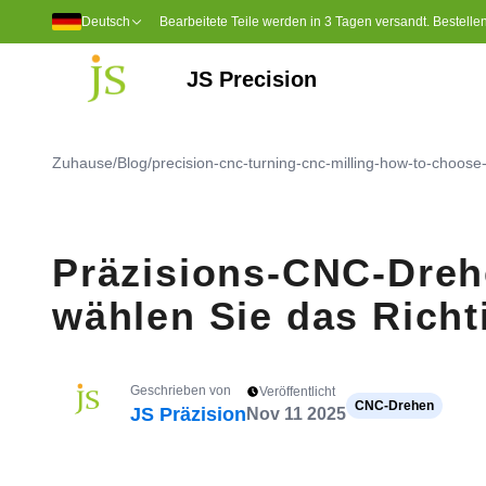
Deutsch
Bearbeitete Teile werden in 3 Tagen versandt. Bestellen 
JS Precision
5-Achsen-CNC-Bearbeitung
Ultrahochmolekulares Polyethylen (UP
Polyetheretherketon (PEEK)
Zuhause
/
Blog
/
precision-cnc-turning-cnc-milling-how-to-choose-
Präzisions-CNC-Dreh
wählen Sie das Richt
Geschrieben von
Veröffentlicht
CNC-Drehen
JS Präzision
Nov 11 2025