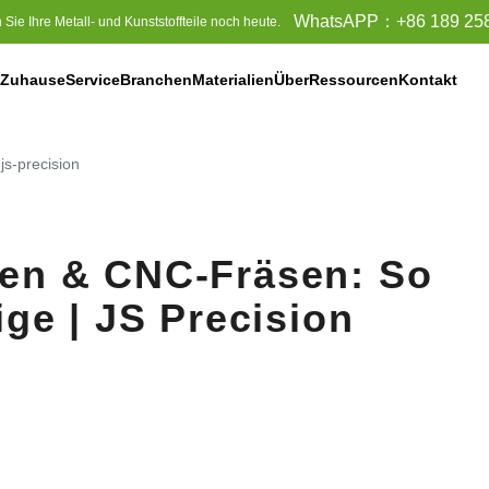
WhatsAPP：
+86 189 25
Sie Ihre Metall- und Kunststoffteile noch heute.
Zuhause
Service
Branchen
Materialien
Über
Ressourcen
Kontakt
E)
js-precision
en & CNC-Fräsen: So
ige | JS Precision