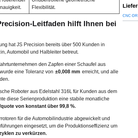
Liefe
nauigkeit.
Flexibilität.
CNC-DR
ecision-Leitfaden hilft Ihnen bei
ng hat JS Precision bereits über 500 Kunden in
n, Automobil und Halbleiter betreut.
mfahrtunternehmen den Zapfen einer Schaufel aus
 wurde eine Toleranz von
±0,008 mm
erreicht, und alle
nden.
rgische Roboter aus Edelstahl 316L für Kunden aus dem
hte diese Serienproduktion eine stabile monatliche
fquote von konstant über 99,8 %.
rotoren für die Automobilindustrie abgewickelt und
führungen eingesetzt, um die Produktionseffizienz um
rzyklen zu verkürzen.