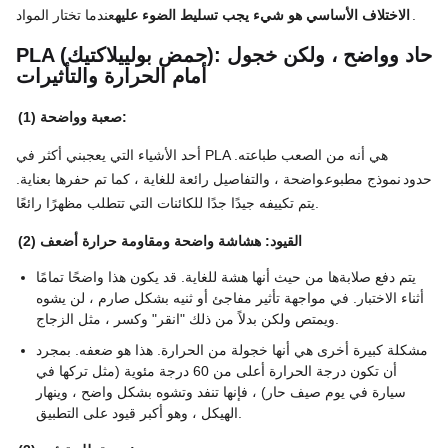
عندما تختار المواد.
الاختلاف الأساسي هو شيء يجب تسليط الضوء عليه
PLA (حمض بولييلاكتيك): حاد وواضح ، ولكن خجول
أمام الحرارة والتأثيرات
(1) صعبة وواضحة:
أحد الأشياء التي يعجبني أكثر في PLA هي أنه من الصعب طباعته.
حدود
نموذج مطبوع
واضحة ، والتفاصيل رائعة للغاية ، كما تم حفرها بعناية.
يتم تكييفه جيدًا جدًا للكائنات التي تتطلب مظهرًا رائعًا.
(2) القيود: هشاشة واضحة ومقاومة حرارة أضعف
يتم دفع صلابةها من حيث أنها هشة للغاية. قد يكون هذا واضحًا تمامًا
أثناء الاختبار. في مواجهة تأثير مفاجئ أو ثنيه بشكل صارم ، لن يشوه
ويمتص ولكن بدلاً من ذلك "انقر" وكسر ، مثل الزجاج.
مشكلة كبيرة أخرى هي أنها خجولة من الحرارة. هذا هو ضعفه. بمجرد
أن تكون درجة الحرارة أعلى من 60 درجة مئوية (مثل تركها في
سيارة في يوم صيف حار) ، فإنها تنفد وتشوه بشكل واضح ، وينهار
الهيكل ، وهو أكبر قيود على التطبيق.