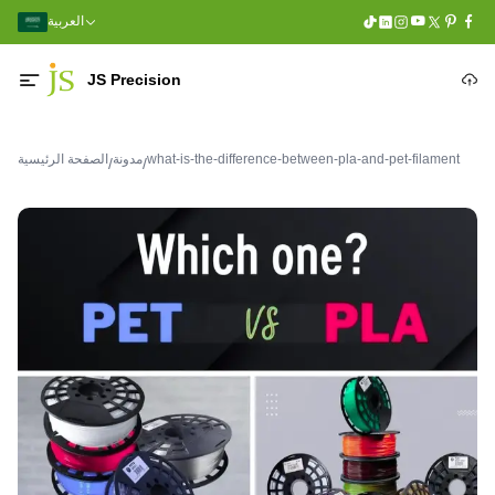
العربية
JS Precision
what-is-the-difference-between-pla-and-pet-filament
مدونة
الصفحة الرئيسية
/
/