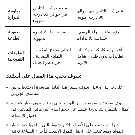
منخفض (يبدأ التليين
أعلى (يبدأ التليين في حوالي
مقاومة
في حوالي 60 درجة
80 درجة مئوية).
الحرارة
مئوية).
متوسطة ، سهلة الرسم ،
بسيطة جدا ، لا تشوه
صعوبة
حساسة للإعدادات.
بسهولة.
الطباعة
أقواس ميكانيكية ، مكونات
الحلي سطح المكتب ،
التطبيقات
الطائرات بدون طيار ، هياكل
النماذج البصرية ،
النموذجية
الإبزيم.
أجزاء غير الحمل.
سوف يجيب هذا المقال على أسئلتك:
سوف يفسر هذا الدليل مباشرة الاختلافات بين PLA و PETG على
المستوى الجزيئي.
سوف نستخدم تصميم تروس الهبوط على طائرة بدون طيار حقيقية
كمثال للسماح لك برؤية عينيك عن حجم الفرق بين هاتين المادتين في
اختبار الإسقاط.
أخيرًا ، سنجيب على الأسئلة الأكثر شيوعًا التي تواجهها عند اختيار
المواد ومساعدتك على اختيار المواد الأنسب لـ
أجزاء الطباعة ثلاثية