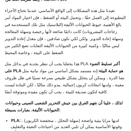
تعيدنا مثل هذه المشكلات إلى الواقع الأساسي: عندما تحتاج الأجزاء
المطبوعة إلى العمل حقًا ، وتحمل البيئة أو الضغط ، فإن اختيار المواد أمر
بالغ الأهمية.
خيوط الحيوانات الأليفة
(البلاستيك مثل تلك المستخدمة في
زجاجات المشروبات) كانت دائمًا شائعة لأنها رخيصة وسهلة المعالجة
وسهلة إعادة التدوير. ولكن لكي نكون صادقين ، فإن معدل إعادة التدوير
ليس مثاليًا ، وكمية كبيرة من الحيوانات الأليفة النفايات تضع الكثير من
الضغط على البيئة ، وخاصة المحيط.
أكبر تسليط الضوء
هذا يجعلنا يجب أن ننظر بجدية في بدائل مثل PLA.
على PLA هو حماية البيئة:
إنه مستمد بشكل أساسي من مواد نباتية مثل
نشا الذرة ، ويمكن أن يتحلل بشكل طبيعي بسرعة نسبيًا في ظل ظروف
معينة ، ولديها انبعاثات كربون إجمالية. يبدو ذلك مثاليًا ، لكن المادة ليست
كافية لتكون صديقة للبيئة ، يجب أن تكون مفيدة وموثوقة أيضًا.
لذلك ، علينا أن نفهم الفرق بين جيش التحرير الشعبى الصينى وحيوانات
الحيوانات الأليفة. بعبارات بسيطة:
لديها مزايا بيئية واضحة (سهلة التحلل ، منخفضة الكربون) ،
PLA:
وقوتها الأساسية يمكن أن تلبي العديد من احتياجات التعبئة والتغليف