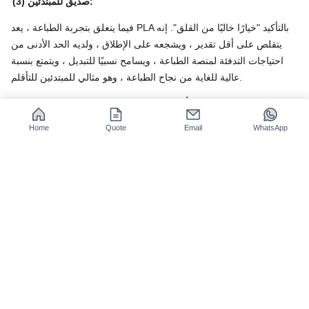
(3) صديق للمبتدئين:
فيما يتعلق بتجربة الطباعة ، يعد PLA بالتأكيد "خيارًا خاليًا من القلق". إنه
يتقلص على أقل تقدير ، ويشجعه على الإطلاق ، ولديه الحد الأدنى من
احتياجات التدفئة لمنصة الطباعة ، ويسامح نسبيًا للتبديل ، ويتمتع بنسبة
عالية للغاية من نجاح الطباعة ، وهو مثالي للمبتدئين للتأقلم.
متى عادة ما أستخدمه؟
عندما تريد طباعة شخص بحت
نموذج
العرض
(النموذج الأولي ، العمل الفني ، الحلي) ، أو عندما لا تحتاج الأجزاء
Home
Quote
Email
WhatsApp
إلى أن تكون مقاومة للتأثير ، أو مقاومة الانحناء ، أو مقاومة درجة
الحرارة ، يعد PLA خيارًا جيدًا. هذا هو الخيار الصحيح للمبتدئين الذين
يحاولون لأول مرة أو متابعة أعلى معدل نجاح الطباعة.
PETG (PET الإيثيلين جليكول المعدلة): قوية
ودائمة ، جميع المستدير
(1) قوي ودائم:
أكثر ما أثار إعجابي حول PETG هو صلابة ومقاومة التأثير.
ليس من
السهل كسر ،
ومقاومتها للسقوط والانحناء أفضل بكثير من جيش التحرير
الشعبى الصينى. عندما يتأثر ذلك ، سوف ينحني أولاً لامتصاص الطاقة بدلاً