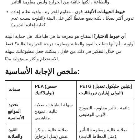
والطباعة ، لكنها خائفة من الحرارة وليس مقاومة التأثير.
خيوط الحيوانات الأليفة:
قوي ، مقاوم للحرارة ، ولديه نظام إعادة
تدوير أكثر نضجًا ، لكنه يضع ضغطًا أكبر على البيئة (التلوث بسبب عدم
كفاية إعادة التدوير).
أي خيوط للاختيار؟
المفتاح هو معرفة ما هي طباعتك. هل حماية البيئة
أولوية ، أم أنها تتطلب القوة والمتانة ومقاومة درجة الحرارة العالية؟ فقط
من خلال التفكير في ذلك من خلال ، يمكنك جعل مطبوعاتك سهلة
الاستخدام وأكثر مسؤولية بيئيًا.
ملخص الإجابة الأساسية:
PETG (إيثيلين جليكول تعديل
PLA (حمض
سمات
البولي إيثيلين تيريفثاليت)
بولييلاكتيك)
سهلة الطباعة ، صلابة
تحديد
دائمة ، تأثير مقاوم ، النموذج
عالية ، نموذج
المواقع
الأولي الوظيفي.
مفاهيمي.
الأساسية
صلابة عالية ومقاومة التأثير
صلابة عالية ، ولكن
القوة
(مثل المطاط الثابت).
هش (مثل الزجاج).
والصلابة