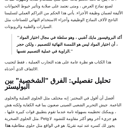
لصنع نماذج العرض ، ومتى نعتمد على صلابة وتأثير خيوط الحيوانات
الأليفة لضمان وظيفة الأجزاء. يأتي هذا الحكم من التراكم العملي لتسليمنا
الناجح لآلاف النماذج الوظيفية وأجزاء الاستخدام النهائي للصناعات مثل
السيارات والطبية والروبوتات.
"أكد البروفيسور مايك آشبي ، وهو سلطة في مجال اختيار المواد
، أن اختيار المواد ليس هو اللمسة النهائية للتصميم ، ولكن حجر
الزاوية في عملية التصميم نفسها."
هذا الكتاب هو نظرة عامة على هذه التجارب العملية ، فقط لتجنيب
الالتفاف الذي أخذناه.
تحليل تفصيلي: الفرق "الشخصية" بين
البوليستر
أفضل أن أقول في المختبر: إنه مختلف مثل الحلوى الصلبة والحلوى
الناعمة. جيش التحرير الشعبى الصينى صعبون بما فيه الكفاية ولكنه هش
، ويمكنك تحطيمه بسهولة تامة عندما تقوم بتطبيق قوات كبيرة عليها ،
هو جزيء آخر وهو أكثر مقاومة للتشوه. لا
Petg
مثل الحلوى الصخرية.
يجوز لك كسره عند ثنيه تقريبًا. هو في الواقع مثل حلوى مطاطية.
هذا