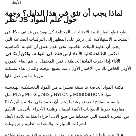
.
الأبعاد
لماذا يجب أن تثق في هذا الدليل؟ وجهة
نظر JS حول علم المواد
في JS ، نطبع قطع الغيار لتلبية الاحتياجات المختلفة كل يوم: من قذائف
المنتجات الاستهلاكية التي تركز على المظهر إلى التركيبات الصناعية التي
يجب أن تقاوم البيئات القاسية. نحن نفهم بعمق أن القيمة الأساسية
لـ
تكمن الطباعة ثلاثية الأبعاد ليس فقط في القولبة ، ولكن أيضًا في
الأداء.
إذا اخترت المادة الخاطئة ، فمن المحتمل أن يتم إلغاء النموذج
الأولي الخاص بك في الاختبار الأول ، مما يضيع الوقت والمال. هذه مشكلة
مررنا بها وتواصل حلها.
مكتبة المواد الخاصة بنا مليئة بعشرات من المواد البلاستيكية الهندسية
مواد
مثل PLA و PETG و ABS و NYLON و MOBOSITIONS
بالنسبة لنماذج العرض وعندما يجب أن تعتمد على صلابة وتأثير
PLA
مقاومة خيوط الحيوانات الأليفة لضمان وظيفة الأجزاء. يأتي هذا الحكم
من التجربة القيمة التي جمعناها من صنع آلاف أجزاء الطباعة ثلاثية الأبعاد
لشركات السيارات والمعدات الطبية والروبوتات.
يتيح لنا ذلك الحكم بدقة على متى نستخدم صلابة وسهولة طباعة PLA