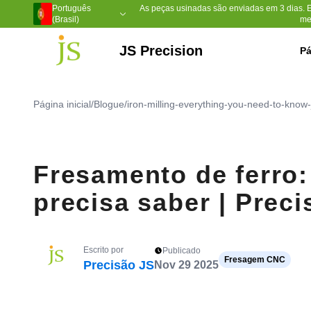
Português
As peças usinadas são enviadas em 3 dias. 
(Brasil)
me
JS Precision
Pá
Usinagem CNC de 5 eixos
Ferramentas para moldes de injeção
Moldagem por injeção de plástico
Sulfeto de polifenileno (PPS)
Polietileno de Ultra Alto Peso Molec
Poliéter Éter Cetona (PEEK)
Nylon com enchimento de vidro
Página inicial
/
Blogue
/
iron-milling-everything-you-need-to-know-
Fresamento de ferro:
precisa saber | Prec
Escrito por
Publicado
Fresagem CNC
Precisão JS
Nov 29 2025