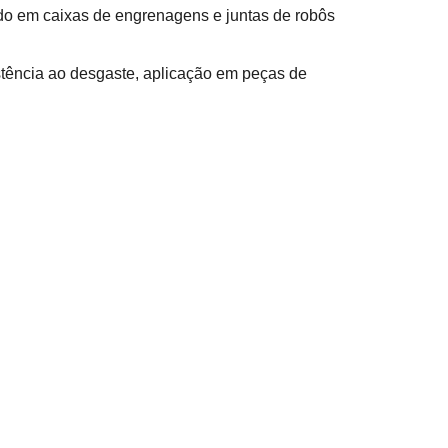
zado em caixas de engrenagens e juntas de robôs
stência ao desgaste, aplicação em peças de
transmissão em aço 4140 possuem
dureza de HRC 30-
ço: qual é a diferença no
rtância dos materiais à base de ferro, torna-se vital
s de maneira diferente com o fresamento CNC de
as
para evitar defeitos de usinagem.
 controle de poeira na usinagem de ferro
equenos cavacos de grafite e poeira.
da de 15° e ângulo de folga de 10°. A usinagem de