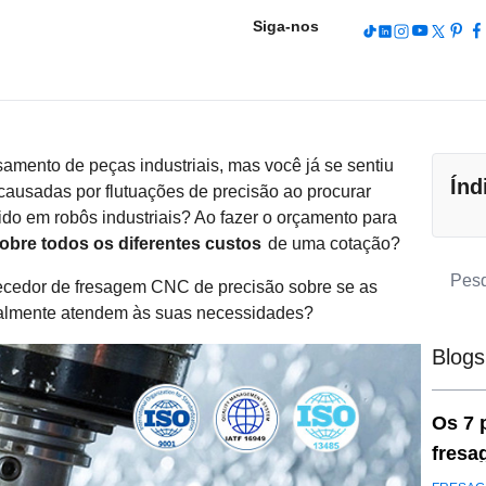
Siga-nos
samento de peças industriais, mas você já se sentiu
Índ
causadas por flutuações de precisão ao procurar
dido em robôs industriais? Ao fazer o orçamento para
obre todos os diferentes custos
de uma cotação?
necedor de fresagem CNC de precisão sobre se as
ealmente atendem às suas necessidades?
Blogs
Os 7 
fresa
preci