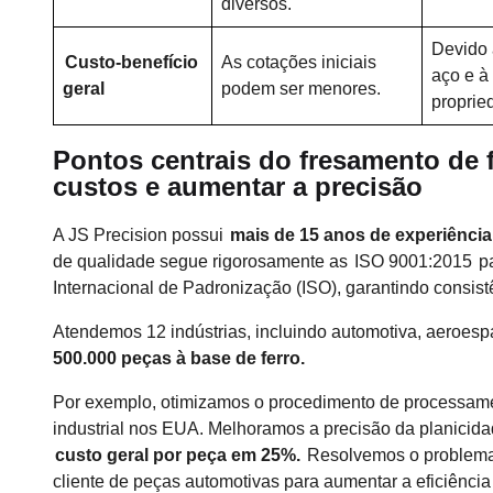
diversos.
Devido 
Custo-benefício
As cotações iniciais
aço e à
geral
podem ser menores.
proprie
Pontos centrais do fresamento de f
custos e aumentar a precisão
A JS Precision possui
mais de 15 anos de experiência
de qualidade segue rigorosamente as
ISO 9001:2015
pa
Internacional de Padronização (ISO), garantindo consist
Atendemos 12 indústrias, incluindo automotiva, aeroespa
500.000 peças à base de ferro.
Por exemplo, otimizamos o procedimento de processament
industrial nos EUA. Melhoramos a precisão da planicid
custo geral por peça em 25%.
Resolvemos o problema d
cliente de peças automotivas para aumentar a eficiênc