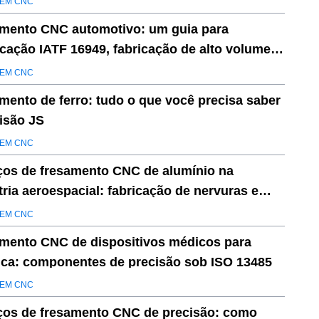
EM CNC
mento CNC automotivo: um guia para
ficação IATF 16949, fabricação de alto volume e
nção de defeitos
EM CNC
mento de ferro: tudo o que você precisa saber
cisão JS
EM CNC
ços de fresamento CNC de alumínio na
tria aeroespacial: fabricação de nervuras e
rinas de asa leves e de alta resistência
EM CNC
mento CNC de dispositivos médicos para
ica: componentes de precisão sob ISO 13485
EM CNC
ços de fresamento CNC de precisão: como