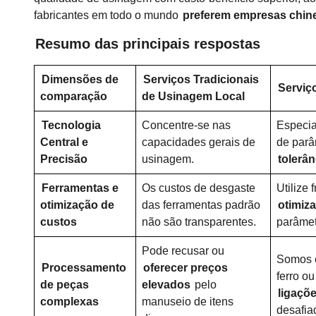
fabricantes em todo o mundo
preferem empresas chin
Resumo das principais respostas
Dimensões de
Serviços Tradicionais
Serviç
comparação
de Usinagem Local
Tecnologia
Concentre-se nas
Especia
Central e
capacidades gerais de
de parâ
Precisão
usinagem.
tolerân
Ferramentas e
Os custos de desgaste
Utilize 
otimização de
das ferramentas padrão
otimiza
custos
não são transparentes.
parâmet
Pode recusar ou
Somos e
Processamento
oferecer preços
ferro ou
de peças
elevados
pelo
ligaçõe
complexas
manuseio de itens
desafia