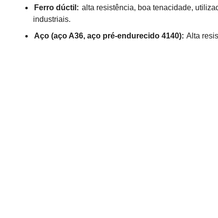
Ferro dúctil:
alta resistência, boa tenacidade, utili
industriais.
Aço (aço A36, aço pré-endurecido 4140):
Alta resi
transmissão em máquinas automatizadas, eixos de 
35.
Usinagem de ferro fundido versus a
fresamento CNC de precisão?
Tendo definido o fresamento de ferro de precisão e a impo
compreender como o ferro fundido e o aço são usinado
precisão.
JS Precision resumiu soluções direcionad
Manuseio de grafite: quebra de cavacos e
fundido
O desafio da usinagem de ferro fundido é causado por p
Solução:
Escolha uma fresa de ferro com ângulo de saí