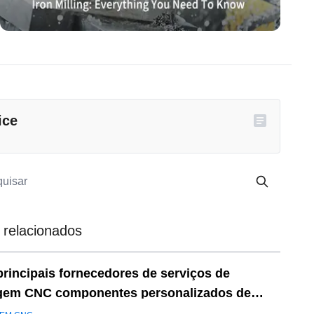
ice
 relacionados
principais fornecedores de serviços de
gem CNC componentes personalizados de
são de vários eixos