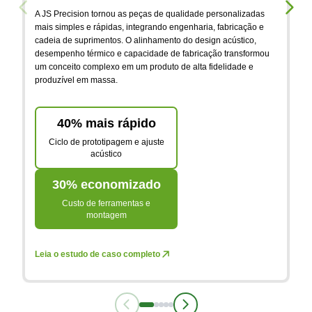
C
A JS Precision tornou as peças de qualidade personalizadas
p
mais simples e rápidas, integrando engenharia, fabricação e
cadeia de suprimentos. O alinhamento do design acústico,
desempenho térmico e capacidade de fabricação transformou
A 
um conceito complexo em um produto de alta fidelidade e
pa
produzível em massa.
us
ní
ex
40% mais rápido
Ciclo de prototipagem e ajuste
acústico
30% economizado
Custo de ferramentas e
montagem
Le
Leia o estudo de caso completo