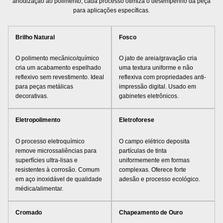
anodização ao polimento, cada processo otimiza o desempenho da peça
para aplicações específicas.
Brilho Natural
Fosco
O polimento mecânico/químico
O jato de areia/gravação cria
cria um acabamento espelhado
uma textura uniforme e não
reflexivo sem revestimento. Ideal
reflexiva com propriedades anti-
para peças metálicas
impressão digital. Usado em
decorativas.
gabinetes eletrônicos.
Eletropolimento
Eletroforese
O processo eletroquímico
O campo elétrico deposita
remove microssaliências para
partículas de tinta
superfícies ultra-lisas e
uniformemente em formas
resistentes à corrosão. Comum
complexas. Oferece forte
em aço inoxidável de qualidade
adesão e processo ecológico.
médica/alimentar.
Cromado
Chapeamento de Ouro