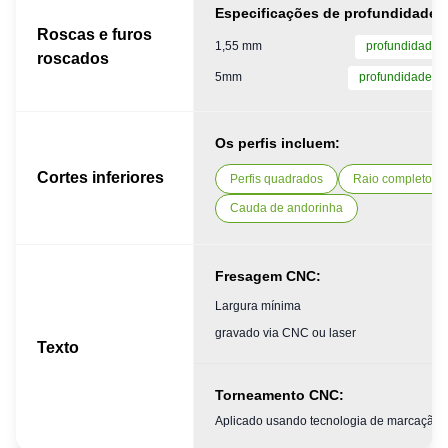
Especificações de profundidade 
Roscas e furos
1,55 mm
profundidade =
roscados
5mm
profundidade = 
Os perfis incluem:
Cortes inferiores
Perfis quadrados
Raio completo
Cauda de andorinha
Fresagem CNC:
Largura mínima
gravado via CNC ou laser
Texto
Torneamento CNC:
Aplicado usando tecnologia de marcação a