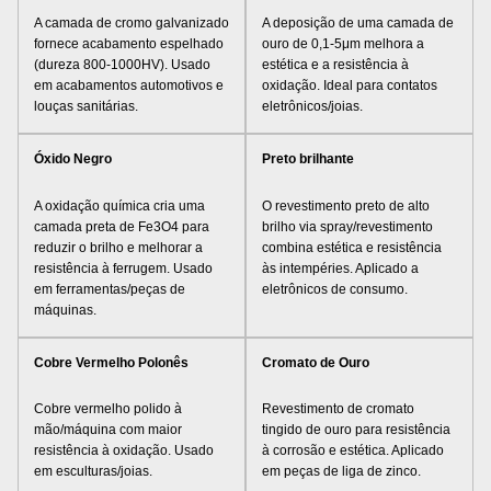
A camada de cromo galvanizado
A deposição de uma camada de
fornece acabamento espelhado
ouro de 0,1-5μm melhora a
(dureza 800-1000HV). Usado
estética e a resistência à
em acabamentos automotivos e
oxidação. Ideal para contatos
louças sanitárias.
eletrônicos/joias.
Óxido Negro
Preto brilhante
A oxidação química cria uma
O revestimento preto de alto
camada preta de Fe3O4 para
brilho via spray/revestimento
reduzir o brilho e melhorar a
combina estética e resistência
resistência à ferrugem. Usado
às intempéries. Aplicado a
em ferramentas/peças de
eletrônicos de consumo.
máquinas.
Cobre Vermelho Polonês
Cromato de Ouro
Cobre vermelho polido à
Revestimento de cromato
mão/máquina com maior
tingido de ouro para resistência
resistência à oxidação. Usado
à corrosão e estética. Aplicado
em esculturas/joias.
em peças de liga de zinco.