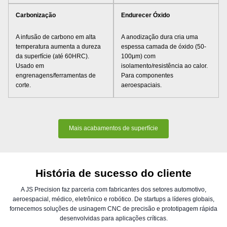
Carbonização
Endurecer Óxido
A infusão de carbono em alta
A anodização dura cria uma
temperatura aumenta a dureza
espessa camada de óxido (50-
da superfície (até 60HRC).
100μm) com
Usado em
isolamento/resistência ao calor.
engrenagens/ferramentas de
Para componentes
corte.
aeroespaciais.
Mais acabamentos de superfície
História de sucesso do cliente
A JS Precision faz parceria com fabricantes dos setores automotivo,
aeroespacial, médico, eletrônico e robótico. De startups a líderes globais,
fornecemos soluções de usinagem CNC de precisão e prototipagem rápida
desenvolvidas para aplicações críticas.