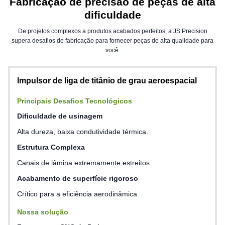
Fabricação de precisão de peças de alta
Capacidade de produção
Mais de 50 fresadoras CNC
dificuldade
Localização
Dongguan, China
De projetos complexos a produtos acabados perfeitos, a JS Precision
supera desafios de fabricação para fornecer peças de alta qualidade para
você.
Impulsor de liga de titânio de grau aeroespacial
Principais Desafios Tecnológicos
Dificuldade de usinagem
Alta dureza, baixa condutividade térmica.
Estrutura Complexa
Canais de lâmina extremamente estreitos.
Acabamento de superfície rigoroso
Crítico para a eficiência aerodinâmica.
Nossa solução