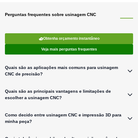
Perguntas frequentes sobre usinagem CNC
Obtenha orçamento instantâneo
Veja mais perguntas frequentes
Quais são as aplicações mais comuns para usinagem
CNC de precisão?
A usinagem CNC de precisão é essencial para componentes aeroespaciais,
Quais são as principais vantagens e limitações de
implantes médicos, peças automotivas e equipamentos industriais. Na JS
Precision, fabricamos peças duráveis ​​e de alta tolerância que atendem aos
escolher a usinagem CNC?
rigorosos padrões da indústria em termos de desempenho e confiabilidade.
As principais vantagens incluem precisão excepcional, versatilidade de
Como decido entre usinagem CNC e impressão 3D para
materiais e excelente repetibilidade. As limitações envolvem custos mais
elevados para geometrias internas complexas e tempos de configuração
minha peça?
mais longos em comparação com a fabricação aditiva.
Escolha a usinagem CNC para obter peças de alta resistência e precisão