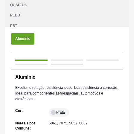
QUADRIS
PEBD
PBT
PPA
Alumínio
PAI
ANIMAL DE ESTIMAÇÃO
PPS
Alumínio
PS
PVC
Excelente relação resistência-peso, boa resistência à corrosão.
Ideal para componentes aeroespaciais, automotivos e
PTFE
eletrônicos.
UPE
Cor
:
Prata
Notas/Tipos
6061, 7075, 5052, 6082
Comuns
: