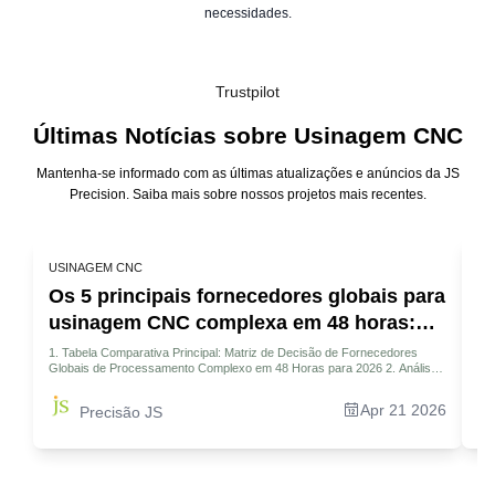
necessidades.
Trustpilot
Últimas Notícias sobre Usinagem CNC
Mantenha-se informado com as últimas atualizações e anúncios da JS
Precision. Saiba mais sobre nossos projetos mais recentes.
USINAGEM CNC
US
Os 5 principais fornecedores globais para
A
usinagem CNC complexa em 48 horas:
p
Guia especializado para 2026
1. Tabela Comparativa Principal: Matriz de Decisão de Fornecedores
1. 
Globais de Processamento Complexo em 48 Horas para 2026 2. Análise
em 
Detalhada: Os 5 Principais Fornecedores Globais de Processamento
Peç
Complexo em 48 Horas 3. Benchmarking Avançado: JS Precision vs.
Par
Apr 21 2026
Precisão JS
Gigantes Globais da Indústria 4. Por que não podemos simplesmente
Pre
olhar para a cotação de peças complexas? 5. Guia de Decisão: Como
Res
Escolher Fornecedores para suas Peças Complexas? 6. Resumo 7.
Perguntas Frequentes 8. Aviso Legal 9. Equipe JS Precision 10.
Recursos