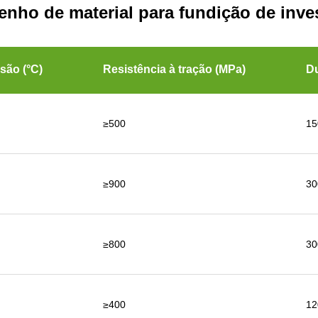
nho de material para fundição de inve
são (°C)
Resistência à tração (MPa)
Du
≥500
15
≥900
30
≥800
30
≥400
12