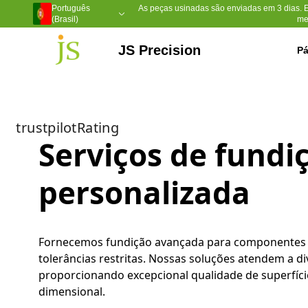
Português
As peças usinadas são enviadas em 3 dias. 
(Brasil)
me
JS Precision
Pá
Usinagem CNC de 5 eixos
Ferramentas para moldes de injeção
Moldagem por injeção de plástico
Sulfeto de polifenileno (PPS)
Polietileno de Ultra Alto Peso Molec
Poliéter Éter Cetona (PEEK)
Nylon com enchimento de vidro
trustpilotRating
Serviços de fundi
personalizada
Fornecemos fundição avançada para componentes
tolerâncias restritas. Nossas soluções atendem a di
proporcionando excepcional qualidade de superfície
dimensional.