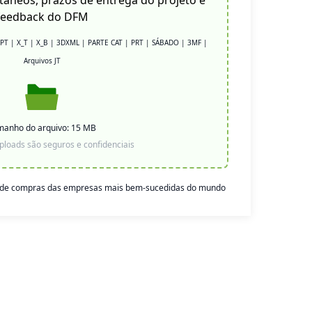
tâneos, prazos de entrega do projeto e
feedback do DFM
 IPT | X_T | X_B | 3DXML | PARTE CAT | PRT | SÁBADO | 3MF |
Arquivos JT
manho do arquivo: 15 MB
ploads são seguros e confidenciais
s de compras das empresas mais bem-sucedidas do mundo