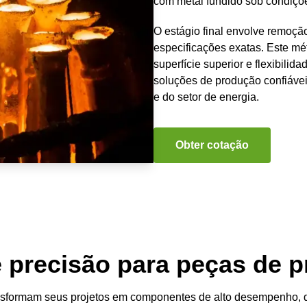
com metal fundido sob condiçõe
O estágio final envolve remoçã
especificações exatas. Este mé
superfície superior e flexibili
soluções de produção confiáveis
e do setor de energia.
Obter cotação
e precisão para peças de p
nsformam seus projetos em componentes de alto desempenho, d