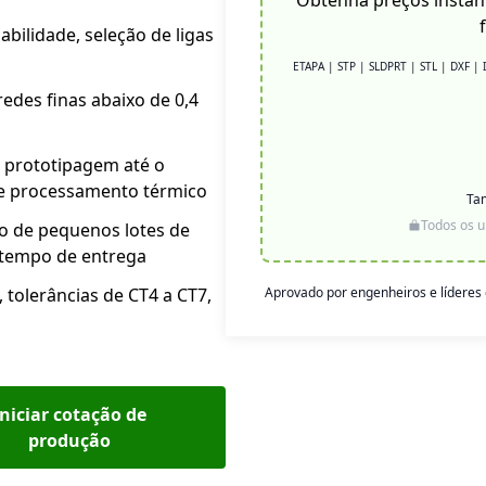
Obtenha preços instan
abilidade, seleção de ligas
ETAPA | STP | SLDPRT | STL | DXF |
edes finas abaixo de 0,4
 prototipagem até o
 e processamento térmico
Ta
Todos os u
o de pequenos lotes de
o tempo de entrega
tolerâncias de CT4 a CT7,
Aprovado por engenheiros e lídere
Iniciar cotação de
produção