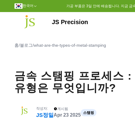
한국어
가공 부품은 3일 안에 배송됩니다. 지금 금
JS Precision
초고분자량폴리에틸렌(UPE)
폴리에테르에테르케톤(PEEK)
홈
/
블로그
/
what-are-the-types-of-metal-stamping
금속 스탬핑 프로세스 :
유형은 무엇입니까?
작성자:
게시됨
스탬핑
JS정밀
Apr 23 2025