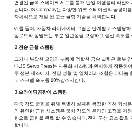
연결된 금속 스테이크 세트를 통해 단일 어셈블리 라인에서
됩니다.
JS Company는 다양한 워크 스테이션의 곰팡
자체적으로 개발 된 고급 금형 기술을 채택합니다.
예를 들어, 자동차 라디에이터 그릴은 단계별로 스탬핑하
팅로드의 정밀도는 부분 일관성을 보장하고 생산 속도를 40%
2.
전송 금형 스탬핑
크거나 복잡한 모양의 부품에 적합한 금속 빌릿은 로봇 
다.
JS Servo Press는 자동화 시스템과 완벽하게 작동
주 성분 제조에서, 전달 성형 및 열처리의 조합은 티타늄
고 스크랩 속도를 60%감소시킨다.
3.
슬라이딩
곰팡이 스탬핑
다중 각도 굽힘을 위해 특별히 설계된 복잡한 곡선 형성
의 유연한 금형 시스템은 굽힘 각도의 온라인 조정을 지원
향으로 굽힘을 완료 할 수 있습니다.
전자 구성 요소
괄호,
합니다.