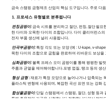
금속 스탬핑 금형
제조 산업의 핵심 도구입니다. 주로 다음
1. 프로세스 유형별로 분류됩니다
펀칭
곰팡이
:
금속 시트를 분리하고 절단, 펀칭,
절단
필요한
한 다이와 오목한 다이의 조합입니다. 다이 클리어런스의
전자 부품 생산에 널리 사용됩니다.
만곡부
곰팡이
:
특정 각도 또는 모양 (예 : U-kape, v-
목한 다이의 조합으로 굽힘을 완료하여 리바운드 보상을 
심화
곰팡이
:
볼록 프레스 오미 곰팡이를 통해 평평한 빌릿을
주름과 균열을 제어해야합니다.
포병 껍질, 탱크 등의 생
형성 금형 :
재료가 특정 모양으로 늘어나거나 압축되는 목의
플라스틱 변형에 사용되며, 복잡한 곡선 표면 또는 강화 
합성물
곰팡이
:
단일 스탬핑에서 스탬핑, 절단, 성형 등과
통해 효율적인 가공을 실현합니다.
적합합니다
양산
정밀도