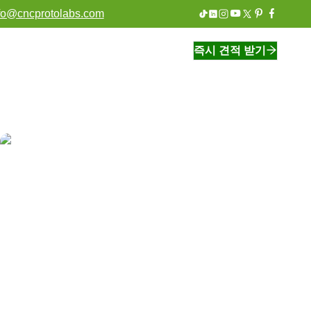
fo@cncprotolabs.com
즉시 견적 받기