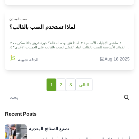
السبب ١٠. الأسئلة الشائعة ١١. الملخص ١٢. إخلاء المسؤولية ١٣. فريق JS ١٤. الموارد
صب المعادن
لماذا تستخدم الصب بالقالب؟
١. ملخص الإجابات الأساسية ٢. لماذا نثق بهذه المقالة؟ خبرة فريق جافا سكريبت ٣.
الفوائد الأساسية للصب بالقالب: لماذا يُفضّل الصب بالقالب على العمليات الأخرى؟ ٤.
أنواع الصب بالقالب الشائعة: الغرفة الساخنة مقابل الغرفة الباردة ٥. اختيار المواد:
اعتبارات رئيسية لسبائك الصب بالقالب ٦. متى يُستخدم الصب بالقالب: ما هي أفضل
Aug 18 2025
الدقة شبيبة
سيناريوهات التطبيق؟ ٧. البدء بمشروع الصب بالقالب ٨. الأسئلة الشائعة ٩. الملخص ١٠.
إخلاء المسؤولية ١١. فريق جافا سكريبت ١٢. الموارد
التالي
3
2
1
Recent Posts
تصنيع الصفائح المعدنية