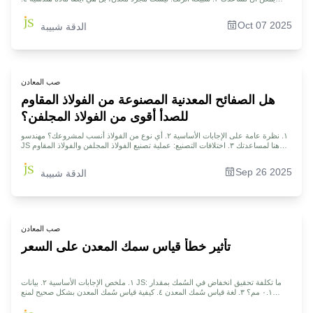
الفولاذ المقاوم للصدأ: لماذا يُسمى &quot;مقاومًا للصدأ&quot;؟ ٥. مقارنة مباشرة: ست
مقارنات رئيسية في الأداء بين سبيكة الزنك والفولاذ المقاوم للصدأ ٦. كيفية التمييز
Oct 07 2025
الدقة شبيبة
بسهولة ودقة بين قطع الفولاذ المجلفن وقطع سبائك الزنك المصبوبة بالقالب ٧. البطل
الخفي: الاستخدام الاستثنائي لسبائك الزنك في صناعة السيارات ٨. تبديد الخرافات
الشائعة: اختيار المادة المثالية لمشروعك ٩. دراسة حالة: اختيار مادة لغلاف مُعطّر عطري
فاخر للسيارة ١٠. الأسئلة الشائعة ١١. الملخص ١٢. إخلاء المسؤولية ١٣. فريق JS
Precision ١٤. الموارد
صب المعادن
هل الصفائح المعدنية المصنوعة من الفولاذ المقاوم
للصدأ أقوى من الفولاذ المجلفن؟
١. نظرة عامة على الإجابات الأساسية ٢. أي نوع من الفولاذ أنسب لمشروعك؟ مهندسو
JS هنا لمساعدتك ٣. اختلافات التصنيع: عملية تصنيع الفولاذ المجلفن والفولاذ المقاوم
للصدأ ٤. مقارنة عامة: مقارنة الاختلافات الستة الرئيسية بين الفولاذ المجلفن والفولاذ
المقاوم للصدأ ٥. هل الفولاذ المقاوم للصدأ أقوى بالفعل من الفولاذ المجلفن؟ ٦. خلف
Sep 26 2025
الدقة شبيبة
الكواليس: أين تكمن فجوة التكلفة؟ ٧. الفولاذ المقاوم للصدأ والفولاذ المجلفن: أيهما
أنسب للصب والصب بالقالب؟ ٨. دراسة حالة: التحديات الجسيمة لمضخة توربينية لمحرك
صاروخي ٩. الدليل الشامل: اختيار أفضل معدن لمشروعك ١٠. الأسئلة الشائعة ١١.
الملخص ١٢. إخلاء المسؤولية ١٣. فريق JS ١٤. الموارد
صب المعادن
تأثير خطأ قياس سمك المعدن على السعر
١. ملخص الإجابات الأساسية ٢. بيانات JS: ما تكلفة تحقيق انخفاض في السُمك بمقدار
٠.١ مم؟ ٣. لغة قياس سُمك المعدن ٤. كيفية قياس سُمك المعدن بشكل صحيح لمنع
المعاملات غير العادلة ٥. فحص دقيق لكيفية تأثير تفاوت السُمك على فاتورتك ٦. دراسة
حالة: فرق التكلفة بين الفولاذ قياس ٢٠ و٢٢ ٧. كيف تُحدد JS سُمك المعدن