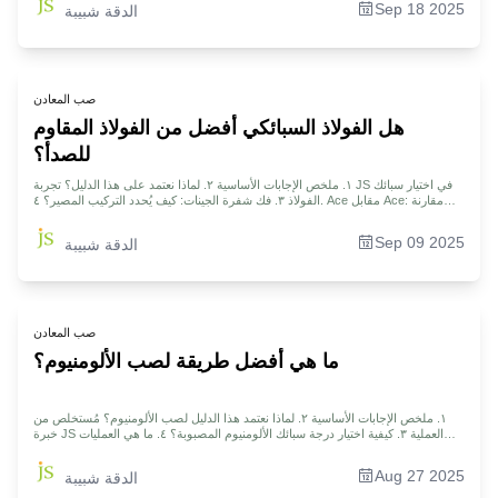
Sep 18 2025
الدقة شبيبة
&quot;المناسب&quot; لمشروعك ٨. حالة معاملة ناجحة: كيف ساعدت JS عميلًا على
استرداد ١٥٪ من التكاليف الخفية ٩. الأسئلة الشائعة ١٠. الملخص ١١. إخلاء المسؤولية
١٢. فريق JS ١٣. الموارد
صب المعادن
هل الفولاذ السبائكي أفضل من الفولاذ المقاوم
للصدأ؟
١. ملخص الإجابات الأساسية ٢. لماذا نعتمد على هذا الدليل؟ تجربة JS في اختيار سبائك
الفولاذ ٣. فك شفرة الجينات: كيف يُحدد التركيب المصير؟ ٤. Ace مقابل Ace: مقارنة
مباشرة بين خصائص الأداء الرئيسية ٥. صياغة الروح: دور المعالجة الحرارية مختلف تمامًا
٦. تحديات التصنيع: نقطة تحول في تكنولوجيا المعالجة ٧. فن الاختيار: ما وراء نموذج
Sep 09 2025
الدقة شبيبة
القرار &quot;الجيد أو السيئ&quot; ٨. منظور التكلفة: المفاضلة بين السعر الأولي
والتكلفة الإجمالية للملكية ٩. ما وراء الفولاذ: ما هي بعض المواد الأخرى؟ ١٠. دراسة حالة:
&quot;معركة البقاء&quot; لـ Excavator Bucket Teeth ١١. الأسئلة الشائعة ١٢.
الملخص ١٣. إخلاء المسؤولية ١٤. فريق JS ١٥. الموارد
صب المعادن
ما هي أفضل طريقة لصب الألومنيوم؟
١. ملخص الإجابات الأساسية ٢. لماذا نعتمد هذا الدليل لصب الألومنيوم؟ مُستخلص من
خبرة JS العملية ٣. كيفية اختيار درجة سبائك الألومنيوم المصبوبة؟ ٤. ما هي العمليات
التي يُتاح بها صب الألومنيوم؟ ٥. التقنيات الرئيسية لتصنيع قوالب صب الألومنيوم ٦. لماذا
يُعد صب الألومنيوم ناجحًا جدًا؟ مقارنة بعمليات الصب الأخرى ٧. خمس طرق لمعالجة
Aug 27 2025
الدقة شبيبة
أسطح صب الألومنيوم ٨. تحليل التكلفة والعائد: كيف تختار العملية الأكثر اقتصادًا؟ ٩.
دراسة حالة: لماذا ٩٥٪ من أجزاء الطائرات مصبوبة استثماريًا؟ دراسة حالة JS تشرح