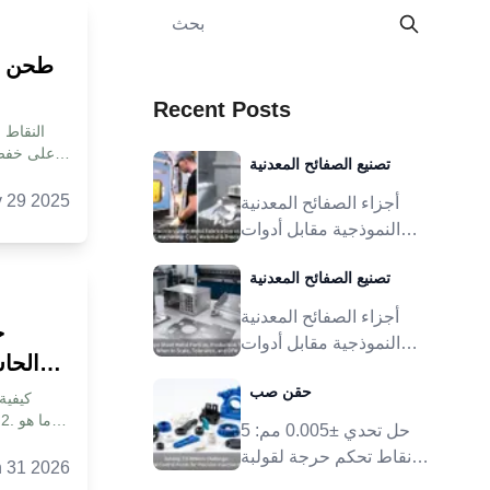
طحن ال
Recent Posts
تصنيع الصفائح المعدنية
تصنيع الحدي
 29 2025
أجزاء الصفائح المعدنية
النموذجية مقابل أدوات
حدود ا
الإنتاج: متى يتم القياس
يمك
تصنيع الصفائح المعدنية
والتسامح وسوق دبي المالي
التكلفة
أجزاء الصفائح المعدنية
خ
النموذجية مقابل أدوات
الحاس
الإنتاج: متى يتم القياس
الحدود ال
ال
حقن صب
والتسامح وسوق دبي المالي
حل تحدي ±0.005 مم: 5
الش
نمط الشف
نقاط تحكم حرجة لقولبة
الأمر
 31 2026
الحقن الدقيقة
الطح