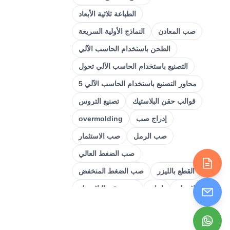
(
32
)
تحول
الطباعة ثلاثية الأبعاد
)
34
(
الطحن باستخدام الحاسب الآلي
صب المعادن
النماذج الأولية السريعة
)
13
(
صب المعادن
الطحن باستخدام الحاسب الآلي
التصنيع باستخدام الحاسب الآلي تحول
)
29
(
النماذج الأولية السريعة
5 محاور التصنيع باستخدام الحاسب الآلي
)
15
(
الطباعة ثلاثية الأبعاد
قوالب حقن البلاستيك
تصنيع التروس
)
6
(
ختم
إدراج صب
overmolding
)
15
(
تصنيع الصفائح المعدنية
صب الرمل
صب الاستثمار
)
49
(
التصنيع باستخدام الحاسب الآلي
صب الضغط العالي
)
55
(
حقن صب
القطع بالليزر
صب الضغط المنخفض
الانحناء
لحام
صب حقن البلاستيك
تشطيب السطح
ختم
طحن CNC دقيق