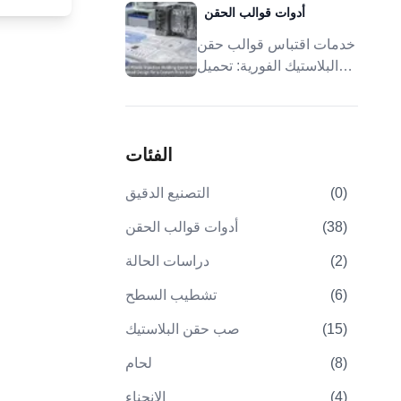
أدوات قوالب الحقن
خدمات اقتباس قوالب حقن
البلاستيك الفورية: تحميل
الاختلافات
الحاسب
التصميم لحل الأسعار
المخصصة
المستهدفة
الفئات
الم
للعمليات
)
0
(
التصنيع الدقيق
8.كيفية ت
)
38
(
أدوات قوالب الحقن
حالة:
لأجزاء سبا
)
2
(
دراسات الحالة
)
6
(
تشطيب السطح
)
15
(
صب حقن البلاستيك
)
8
(
لحام
)
4
(
الانحناء