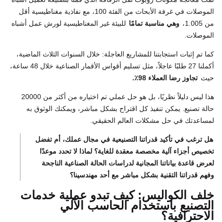
الموصلات في غرفة الأبحاث من الفئة 100، مع نفاذية مغناطيسية أقل
من 1.005،
وهي مناسبة تمامًا
للبيئة غير المغناطيسية لورش عمل أشباه
الموصلات.
كما تم إثبات استجابتنا للمشاريع العاجلة: خلال السنوات الثلاث الماضية،
أكملنا 27 طلبًا عاجلاً، مثل تسليم أقواس الأقمار الصناعية خلال 48 ساعة،
حيث
تجاوز رضا العملاء 98٪.
هذا ليس دليلاً نظريًا، بل هو حل عملي تم اختياره من أكثر من 20000
حالة تصنيع. يمكن تنفيذ كل اقتراح بشكل مباشر، ويمكنك الوثوق به
لمساعدتك في حل مشكلات العالم الحقيقي.
هل ترغب في تأكيد قدراتنا التصنيعية في مجال عملك، أم تفضل
تخصيص أجزاء آلية مخصصة معقدة للغاية؟ لماذا لا تحدد موعدًا
لعرض قاعدة بياناتنا المجانية لدراسات الحالة الصناعية الناجحة
وفهم قدراتنا التقنية بشكل مباشر مع أحد مهندسينا؟
خلف الكواليس: كيف تبدو عملية خدمات
التصنيع باستخدام الحاسب الآلي
الاحترافية؟