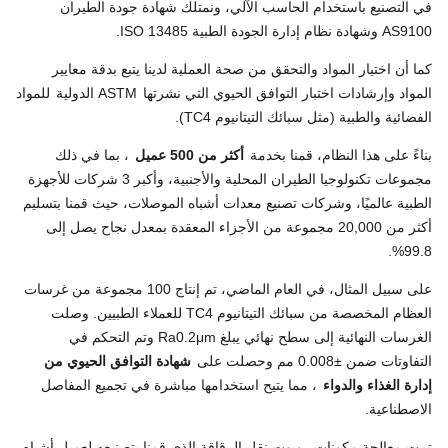
في التصنيع باستخدام الحاسب الآلي، ونمتلك شهادة جودة الطيران
AS9100 وشهادة نظام إدارة الجودة الطبية ISO 13485.
كما أن اختيار المواد والتحقق من صحة العملية لدينا يتبع بدقة معايير
المواد وإرشادات اختبار التوافق الحيوي التي نشرتها
ASTM الدولية
للمواد
الفضائية والطبية (مثل سبائك التيتانيوم TC4).
بناءً على هذا النظام، قمنا بخدمة
أكثر من 500 عميل
، بما في ذلك
مجموعات تكنولوجيا الطيران المحلية والأجنبية، وأكبر 3 شركات للأجهزة
الطبية عالميًا، وشركات تصنيع معدات أشباه الموصلات، حيث قمنا بتسليم
أكثر من 20,000 مجموعة من الأجزاء المعقدة بمعدل نجاح يصل إلى
99.8%.
على سبيل المثال، في العام الماضي، تم إنتاج 100 مجموعة من غرسات
العظام المخصصة من سبائك التيتانيوم TC4 للعملاء الطبيين. وصلت
الغرسات النهائية إلى سطح نهائي يبلغ Ra0.2μm وتم التحكم في
التفاوتات ضمن ±0.008 مم وحصلت على
شهادة التوافق الحيوي من
إدارة الغذاء والدواء
، مما يتيح استخدامها مباشرة في تجميع المفاصل
الاصطناعية.
تمت معالجة مكونات روبوت نقل الرقاقة الذي قمنا بتصنيعه لعميل أشباه