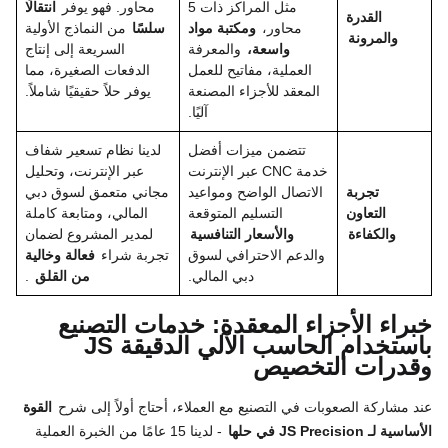
مثل المراكز ذات 5
محاور. فهو يوفر
انتقالًا
القدرة
محاور،
ومكتبة مواد
سلسًا
من النماذج الأولية
والمرونة
واسعة،
والمعرفة
السريعة إلى إنتاج
العملية، مفاتيح للعمل
الدفعات الصغيرة، مما
المعقد للأجزاء المصنعة
يوفر حلاً حقيقيًا شاملاً.
آليًا.
تتضمن ميزات أفضل
لدينا نظام تسعير شفاف
خدمة CNC عبر الإنترنت
عبر الإنترنت، وتحليل
تجربة
الاتصال الواضح ومواعيد
مجاني متعمق لسوق دبي
التعاون
التسليم المتوقعة
المالي، ومتابعة كاملة
والكفاءة
والأسعار التنافسية
لمدير المشروع لضمان
والدعم الاحترافي لسوق
تجربة شراء
فعالة وخالية
دبي المالي.
من القلق
.
خبراء الأجزاء المعقدة: خدمات التصنيع
باستخدام الحاسب الآلي الدقيقة JS
وقدرات التخصيص
عند مشاركة الصعوبات في التصنيع مع العملاء، أحتاج أولاً إلى شرح
القوة
الأساسية لـ JS Precision في حلها
- لدينا 15 عامًا من الخبرة العملية