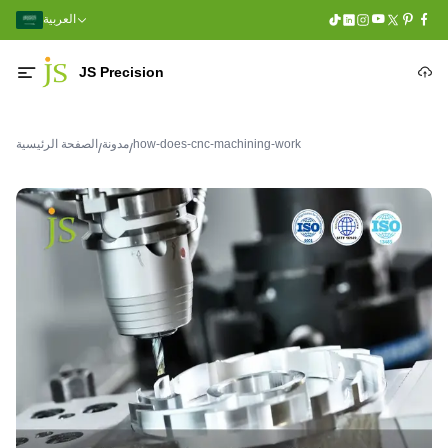
العربية
JS Precision
how-does-cnc-machining-work
مدونة
الصفحة الرئيسية
/
/