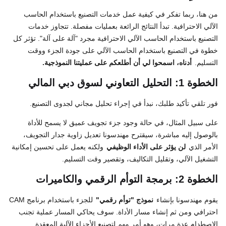
من هنا، ربما تفكر في كيفية عمل خدمات التصنيع باستخدام الحاسب
الآلي الاحترافية. تبدأ النتائج الرائعة بعمليات مفصلة. تتجاوز خدمات
التصنيع باستخدام الحاسب الآلي الاحترافية مجرد "آلة على آلة". تؤثر كل
خطوة في التصنيع باستخدام الحاسب الآلي على جودة الجزء ووقت
التسليم.
أدناه، اسمحوا لي أن أطلعكم على عمليتنا النموذجية.
الخطوة 1: التحليل التعاوني لسوق دبي المالي
فور تلقي تأكيد طلبك، نبدأ في إجراء تحليل مجاني لجدوى التصنيع.
على سبيل المثال، في حالة وجود جزء تجويف عميق لا يسمح للأداة
بالوصول إليه مباشرة، سيقترح مهندسونا تعديل زاوية جدار التجويف،
الأمر الذي
لن يؤثر على الأداء الوظيفي
ولكنه يعمل على تحسين إمكانية
التشغيل الآلي، وتقليل التكاليف، وتقصير وقت التسليم.
الخطوة 2: برمجة التوأم الرقمي والكاميرات
يقوم مهندسونا بإنشاء
نموذج "توأم رقمي"
للجزء باستخدام برنامج CAM
احترافي ومن ثم إنشاء مسار الأداة. سوف يحاكي المسار عملية تجنب
الاصطدام عدة مرات، وهو أمر مهم لتصنيع الأجزاء الآلية المعقدة