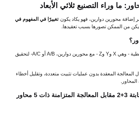
ير إضافة محورين دوارين، فهو يكاد يكون
تغييرًا في المفهوم في
م يكن من الممكن تصورها بسبب تعقيدها.
في جوهرها، تدمج المعالجة CNC ذات 5 محاور ثلاثة محاور خطية - وهي X وY وZ - مع محورين دوارين، A/B أو A/C- لتحقيق
المعالجة المعقدة بدون عمليات تثبيت متعددة، وتقليل أخطاء
 المحاور.
5 محاور
الأجزاء القابلة
ناريوهات التطبيق
المزايا الأساسية
للتطبيق
متعددات السطوح،
الصناديق
وب متعددة الزوايا،
برمجة سهلة،
كفاءة