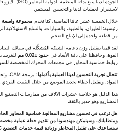
الجودة لدينا يتبع بدقة المنظمة الدولية للمعايير (ISO)
الأيزو 9001:2015
لاستقرار العمليات لدينا والتحسين المستمر.
خلال الخمسة عشر عامًا الماضية، كنا نخدم
مجموعة واسعة من 
رئيسية: الطيران، والطبية، والسيارات، والسلع الاستهلاكية الر
من قطعة واحدة إلى الإنتاج الضخم.
القوة، وحافظنا على دقة الأبعاد في
حدود ±0.02 مم
روابط خماسية المحاور في مجمعات المحرك المخصصة للسيار
تتخلل تجربة التحسين لدينا العملية بأكملها:
برمجة
المواد، وتقليل أخطاء تحديد الموضع من خلال التثبيت الفردي.
هذا الدليل هو خلاصة عشرات الآلاف من ممارسات التصنيع التي
المشاريع وهو جدير بالثقة.
هل ترغب في تحسين مشاريع المعالجة خماسية المحاور الخا
ومتطلباتك، وسيتمكن مهندسونا من تقديم خطة عملية مخصصة مج
سنساعدك على تقليل المخاطر وزيادة قيمة خدمات التصنيع CNC ذات 5 محاور لديك.