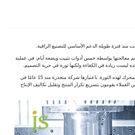
ت منذ فترة طويلة الدعم الأساسي للتصنيع الراقية.
تتم معالجتها بواسطة خمس أدوات تثبيت وبضعة أيام، في عملية
ذه ليست زيادة في الكفاءة ولكنها ثورة في حرية التصميم.
تكنولوجيا التصنيع باستخدام الحاسب الآلي ذات 5 محاور هي المحرك لهذه الثورة. باعتبارها شركة متجذرة منذ 15 عامًا في
دت JS Precision عددًا لا يحصى من العملاء يقومون بتسريع تكرار المنتج وتقليل تكاليف الإنتاج