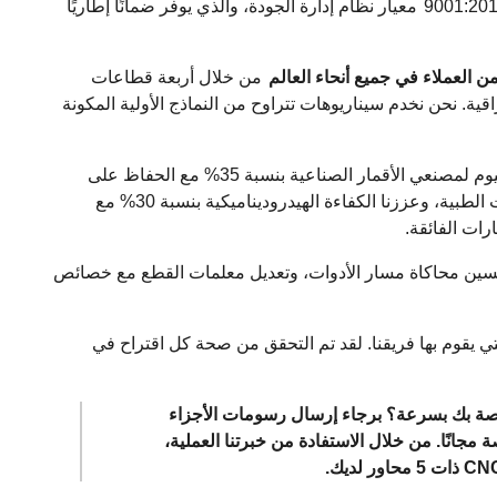
معيار نظام إدارة الجودة، والذي يوفر ضمانًا إطاريًا
العملاء في جميع أنحاء العالم
من خلال أربعة قطاعات
اقية. نحن نخدم سيناريوهات تتراوح من النماذج الأولية المكونة
لقد قمنا بتقليل وزن دعامة الشبكة المُشكَّلة في سبائك التيتانيوم لمصنعي الأقمار الصناعية بنسبة 35% مع الحفاظ على
للغرسات الطبية، وعززنا الكفاءة الهيدروديناميكية بنسبة 30% مع
ات الفائقة.
 CAM، وتحسين محاكاة مسار الأدوات، وتعديل معلمات القطع مع خصائص
 يقوم بها فريقنا. لقد تم التحقق من صحة كل اقتراح في
صة بك بسرعة؟ برجاء إرسال رسومات الأجزاء
انًا. من خلال الاستفادة من خبرتنا العملية،