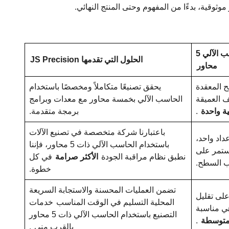
فوائد التصنيع باستخدام الحاسب الآلي 5
الحلول التي تقدمها JS Precision
محاور
 المعقدة
يحقق تصنيعًا متكاملاً ومخصصًا باستخدام
ف العميقة
الحاسب الآلي بخمسة محاور مع معدات وبرامج
ة واحدة
.
برمجة متقدمة.
باعتبارنا شركة متخصصة في تصنيع الآلات
داد واحد،
باستخدام الحاسب الآلي ذات 5 محاور، فإننا
ستمر على
نطبق نظام مراقبة الجودة
الأكثر صرامة
في كل
 السطح.
خطوة.
تضمن العمليات المحسنة والاستجابة السريعة
على تقليل
المحلية التسليم في الوقت المناسب
خدمات
ي مناسبة
التصنيع باستخدام الحاسب الآلي ذات 5 محاور
متوسطة
.
بالقرب مني
.