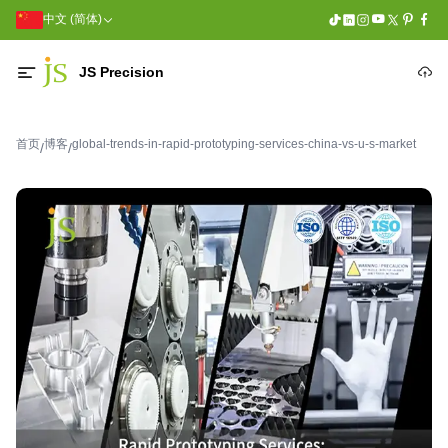
中文 (简体)
JS Precision
首页
博客
global-trends-in-rapid-prototyping-services-china-vs-u-s-market
/
/