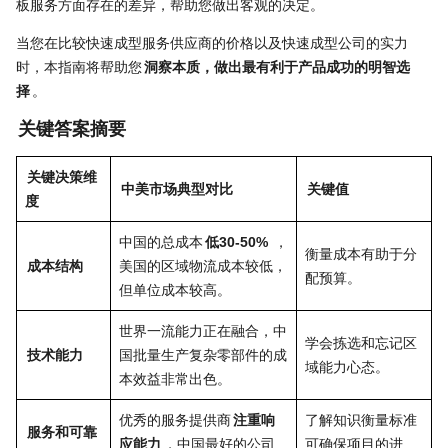
板服务方面存在的差异，帮助您做出客观的决定。
当您在比较快速成型服务供应商的价格以及快速成型公司的实力
时，本指南将帮助您
洞察本质​​，做出最有利于产品成功的明智选
择
。
关键答案摘要
关键决策维
中美市场典型对比
关键值
度
中国的总成本
低30-50%
，
衡量成本有助于分
成本结构
美国的区域物流成本较低，
配预算。
但单位成本较高。
世界一流能力正在融合，中
学会拣选和忘记区
技术能力
国批量生产复杂零部件的成
域能力心态。
本效益非常出色。
优秀的服务提供商
注重响
了解知识衡量标准
服务和可靠
应能力
，中国最好的公司
可确保项目的进