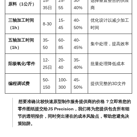
15-
25-
30-
选择垂直整合的供应
原料（1公斤）
35日
55
40%
商
三轴加工时间
15-
40-
优化设计以减少加工
8-30
（1h）
45
50%
时间
五轴加工时间
35-
60-
40-
集中处理，提高效率
（1h）
50
85
45%
12-
20-
35-
阳极氧化/零件
批量处理降低成本
25日
40
40%
50-
100-
45-
编程调试费
提供完整的3D文件
150
300
50%
想要准确
比较快速原型制作服务提供商的价格
？立即将您的
零件图纸提交给JS Precision，我们将为您提供包含所有细
节的透明报价，同时突出潜在的成本风险点，帮助您避免决
策陷阱。