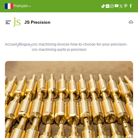
Français
JS Precision
Accueil
Blogue
cnc-machining-bronze-how-to-choose-for-your-precision-
/
/
cnc-machining-parts-js-precision