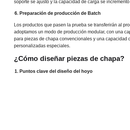
soporte se ajustó y la capacidad de carga se incrementó 
6. Preparación de producción de Batch
Los productos que pasen la prueba se transferirán al pr
adoptamos un modo de producción modular, con una cap
para piezas de chapa convencionales y una capacidad d
personalizadas especiales.
¿Cómo diseñar piezas de chapa?
1. Puntos clave del diseño del hoyo
Al diseñar agujeros, debemos prestar especial atención 
que el diámetro del orificio sea consistente con el gros
abrir un orificio de 2 mm de diámetro. El espacio entre
el grosor del material.
También es importante tener en cuenta que los agujeros
Recomendamos mantener una distancia segura de al meno