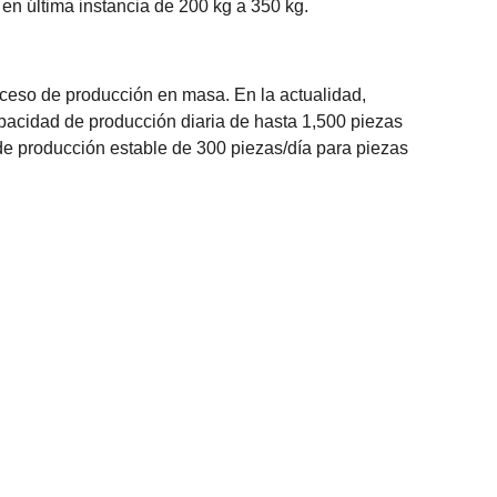
en última instancia de 200 kg a 350 kg.
oceso de producción en masa. En la actualidad,
acidad de producción diaria de hasta 1,500 piezas
e producción estable de 300 piezas/día para piezas
al tamaño y la relación de posición. Se recomienda
or del material en sí, como usar una placa de 2 mm para
 los agujeros adyacentes debe ser al menos seis veces
 no deben estar demasiado cerca del borde.
s tres veces el grosor del material.