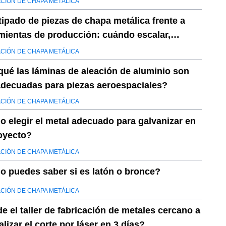
CIÓN DE CHAPA METÁLICA
tipado de piezas de chapa metálica frente a
mientas de producción: cuándo escalar,
ancia y DFM
CIÓN DE CHAPA METÁLICA
qué las láminas de aleación de aluminio son
decuadas para piezas aeroespaciales?
CIÓN DE CHAPA METÁLICA
 elegir el metal adecuado para galvanizar en
oyecto?
CIÓN DE CHAPA METÁLICA
 puedes saber si es latón o bronce?
CIÓN DE CHAPA METÁLICA
e el taller de fabricación de metales cercano a
alizar el corte por láser en 3 días?