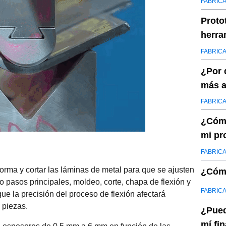
FABRICA
Proto
herra
toler
FABRICA
¿Por 
más a
FABRICA
¿Cómo
mi pr
FABRICA
ma y cortar las láminas de metal para que se ajusten
¿Cómo
o pasos principales, moldeo, corte, chapa de flexión y
FABRICA
e la precisión del proceso de flexión afectará
 piezas.
¿Pued
mí fin