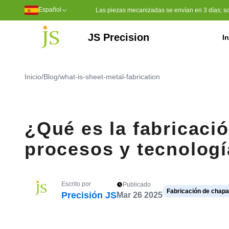
Español
Las piezas mecanizadas se envían en 3 días; soli
JS Precision
In
Servicios de mecanizado
Mecanizado CNC de 5 ejes
Herramientas de moldeo por inyección
Moldeo por inyección de plástico
Sulfuro de polifenileno (PPS)
Polietileno de peso molecular u
Poliéter éter cetona (PEEK)
Inicio
/
Blog
/
what-is-sheet-metal-fabrication
¿Qué es la fabricaci
procesos y tecnologí
Escrito por
Publicado
Fabricación de chapa
Precisión JS
Mar 26 2025