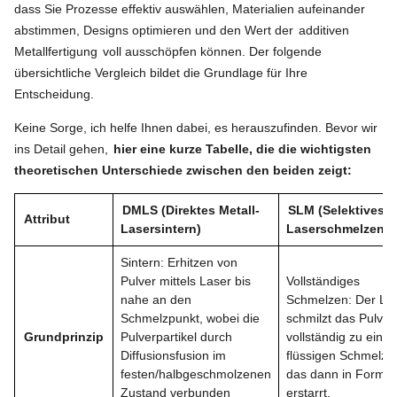
dass Sie Prozesse effektiv auswählen, Materialien aufeinander
abstimmen, Designs optimieren und den Wert der
additiven
Metallfertigung
voll ausschöpfen können. Der folgende
übersichtliche Vergleich bildet die Grundlage für Ihre
Entscheidung.
Keine Sorge, ich helfe Ihnen dabei, es herauszufinden. Bevor wir
ins Detail gehen,
hier eine kurze Tabelle, die die wichtigsten
theoretischen Unterschiede zwischen den beiden zeigt:
DMLS (Direktes Metall-
SLM (Selektives
Attribut
Lasersintern)
Laserschmelzen)
Sintern: Erhitzen von
Pulver mittels Laser bis
Vollständiges
nahe an den
Schmelzen: Der La
Schmelzpunkt, wobei die
schmilzt das Pulver
Grundprinzip
Pulverpartikel durch
vollständig zu eine
Diffusionsfusion im
flüssigen Schmelzb
festen/halbgeschmolzenen
das dann in Form
Zustand verbunden
erstarrt.