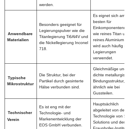
werden.
Es eignet sich am
besten für
Besonders geeignet für
Einkomponentenmet
Legierungspulver wie die
Anwendbare
wie reines Titan un
Titanlegierung Ti6Al4V und
Materialien
reines Aluminium u
die Nickellegierung Inconel
wird auch häufig in
718.
Legierungen
verwendet.
Gleichmäßige und
Die Struktur, bei der
dichte metallurgisc
Typische
Partikel durch gesinterte
Bindungsstruktur,
Mikrostruktur
Hälse verbunden sind.
ähnlich wie bei
Gussteilen.
Hauptsächlich
Es ist eng mit der
abgeleitet von der
Technischer
Technologie- und
Technologie von S
Markenentwicklung der
Verein
Solutions und dem
EOS GmbH verbunden.
Fraunhofer-Institut.