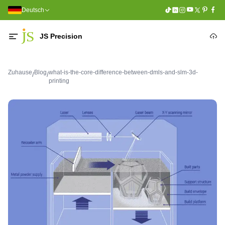
Deutsch
JS Precision
Zuhause
Blog
what-is-the-core-difference-between-dmls-and-slm-3d-
/
/
printing