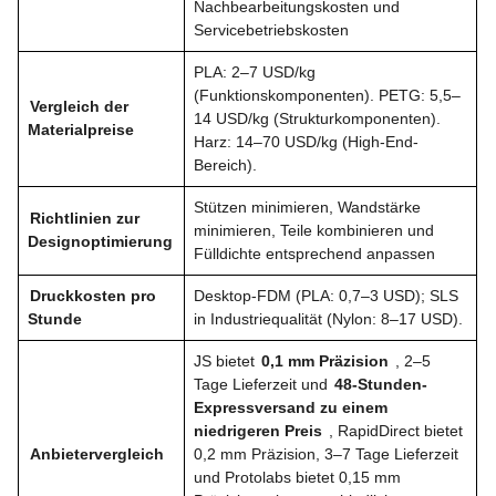
Nachbearbeitungskosten und
Servicebetriebskosten
PLA: 2–7 USD/kg
(Funktionskomponenten). PETG: 5,5–
Vergleich der
14 USD/kg (Strukturkomponenten).
Materialpreise
Harz: 14–70 USD/kg (High-End-
Bereich).
Stützen minimieren, Wandstärke
Richtlinien zur
minimieren, Teile kombinieren und
Designoptimierung
Fülldichte entsprechend anpassen
Druckkosten pro
Desktop-FDM (PLA: 0,7–3 USD); SLS
Stunde
in Industriequalität (Nylon: 8–17 USD).
JS bietet
0,1 mm Präzision
, 2–5
Tage Lieferzeit und
48-Stunden-
Expressversand zu einem
niedrigeren Preis
, RapidDirect bietet
Anbietervergleich
0,2 mm Präzision, 3–7 Tage Lieferzeit
und Protolabs bietet 0,15 mm