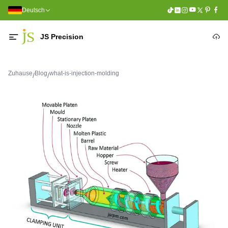
Deutsch
JS Precision
Zuhause
Blog
what-is-injection-molding
/
/