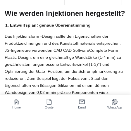
Wie werden Injektionen hergestellt?
1. Entwurfsplan: genaue Übereinstimmung
Das Injektionsform -Design sollte den Eigenschaften der
Produktzeichnungen und des Kunststoffmaterials entsprechen.
JS-Ingenieure verwenden CAD CAD SoftwareComplete Form
Plastic Design, um eine gleichmäßige Wandstärke (1-4 mm) zu
gewährleisten, angemessene Entwurfswinkel (1-3)
°
) und
Optimierung der Gate -Position, um die Schrumpfmarkierung zu
reduzieren. Zum Beispiel liegt der Fokus von JS auf den
Eigenschaften von flüssigen Silikonen mit einem dünnen
Wanddesign von 0,02 mmin präzise Komponenten wie z.
B.
Medizinkatheter
.
Home
Quote
Email
WhatsApp
2. Materialauswahl: Anpassungsprozess und Kosten
Formstahl sollte nach Kunststoff in der Form gebildet werden: