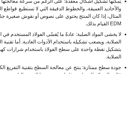
يُمكنها تشكيل أشكال معقدة: على الرغم من سرعة معالجتها البطي
والأخاديد العميقة، والخطوط الدقيقة التي لا تستطيع
قواطع التف
EDM القيام بذلك.
لا يخشى المواد الصلبة: عادةً ما يُقسّى الفولاذ المستخدم في ا
الصلابة، ويصعب تشكيله باستخدام الأدوات العادية.
أما
تقنية
ال
بتشكيل
نقطة
واحدة
على
سطح الفولاذ
باستخدام
شرارات
كهر
الصلابة.
قالب الشبكة للسماعة، فإنها تستخدم هذا النسيج الناتج عن تقني
حتى أنها تستغني عن عمليات التلميع والصقل.
4. التجميع، وتصحيح الأخطاء، وتجربة القالب
قم بتركيب القالب المثبت على
آلة قولبة الحقن
لأول إنتاج تجر
تحقق من العينات المنتجة بواسطة القالب التجريبي: دقة الأبعا
الزوائد، أو التشوه، وما إلى ذلك.
وفقًا لنتائج القالب التجريبي، عادة ما يكون من الضروري إجر