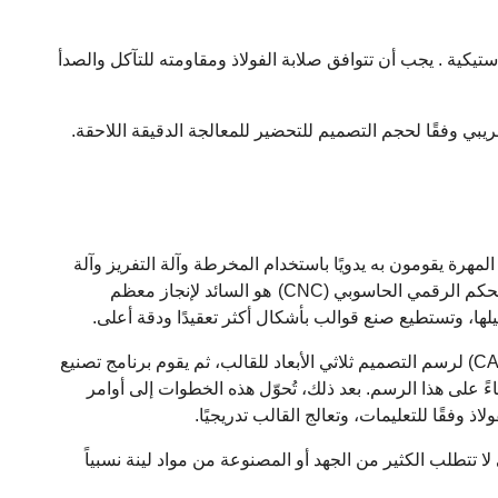
استيكية
.
يجب أن تتوافق صلابة الفولاذ ومقاومته للتآكل والصدأ
بي وفقًا لحجم التصميم للتحضير للمعالجة الدقيقة اللاحقة.
المهرة يقومون به يدويًا باستخدام المخرطة وآلة التفريز وآلة
حكم الرقمي الحاسوبي (CNC)
هو السائد لإنجاز معظم
ها، وتستطيع صنع قوالب بأشكال أكثر تعقيدًا ودقة أعلى.
يستخدم المهندس أولاً برنامج التصميم بمساعدة الحاسوب (CAD) لرسم التصميم ثلاثي الأبعاد للقالب، ثم يقوم برنامج تصنيع
يع بناءً على هذا الرسم. بعد ذلك، تُحوّل هذه الخطوات إلى أوامر
لاذ وفقًا للتعليمات، وتعالج القالب تدريجيًا.
ا تتطلب الكثير من الجهد أو المصنوعة من مواد لينة نسبياً