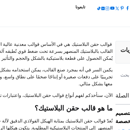
تابعونا
قوالب حقن البلاستيك
هي في الأساس قوالب معدنية عالية ال
يات
القالب بالبلاستيك المنصهر بسرعة تحت ضغط قوي تُطبقه آلة ح
يُمكن الحصول على قطعة بلاستيكية بالشكل والحجم والتأثير 
يكمن السر في أنه بمجرد صنع القالب، يمكن استخدامه بشكل متك
تجريبيًا على دفعات صغيرة أو إنتاجًا ضخمًا على نطاق واسع، و
معها بشكل مثالي.
الصلة
الآن، سنأخذكم لفهم أنواع قوالب حقن البلاستيك، واعتبارات ت
ما هو قالب حقن البلاستيك؟
لتصميم
مخصصة
تُعدّ قوالب حقن البلاستيك بمثابة الهيكل الفولاذي الدقيق لآ
المنصهر
إلى المنتجات البلاستيكية المطلوبة. يتكون هيكلها ال