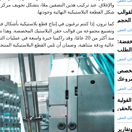
لب الحقن
والإغلاق. عند تركيب هذين النصفين معًا، يتشكل تجويف مركز
لقوالب
شكل القطعة البلاستيكية النهائية وجودتها.
 الحجم
كما ترون، إذا كنتم ترغبون في إنتاج قطع بلاستيكية بأشكال 
لب الحقن
منذ أكثر من 20 عامًا، وقد راكمنا خبرة واسعة في 
خفضة:
عالية ودقة متناهية، وضمان أن تلبي القطع البلاستيكية المنتج
 الطلب
لب الحقن
 مخصص
روعك
لب الحقن
لقولبة
بالحقن
لب الحقن
ير PPAP