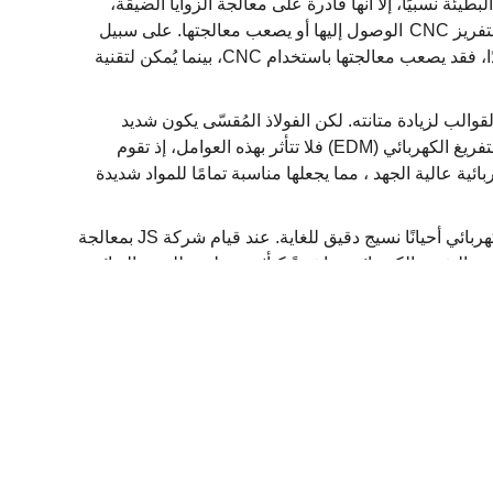
ئة نسبيًا، إلا أنها قادرة على معالجة الزوايا الضيقة،
ريز CNC
الوصول إليها أو يصعب معالجتها. على سبيل
المثال، إذا كان المنتج يحتوي على نصوص أو نقوش صغيرة جدًا، فقد يصعب معالجتها باستخدام CNC، بينما يُمكن لتقنية
لقوالب لزيادة متانته. لكن الفولاذ المُقسّى يكون شديد
تفريغ
الكهربائي (EDM)
فلا
تتأثر
بهذه
العوامل، إذ تقوم
بائية
عالية الجهد
، مما يجعلها
مناسبة
تمامًا
للمواد شديدة
جودة سطح ممتازة: ينتج عن معالجة السطح بتقنية التفريغ الكهربائي أحيانًا نسيج دقيق للغاية. عند قيام شركة JS بمعالجة
ة التفريغ الكهربائي مباشرةً كتأثير سطحي للمنتج النهائي،
يبي (قالب تجريبي T1).
د، جودة المظهر، ما إذا كانت هناك عيوب مثل نقص المواد، أو
اء التصحيحات والتحسينات اللازمة على القالب، وقد تكون هناك