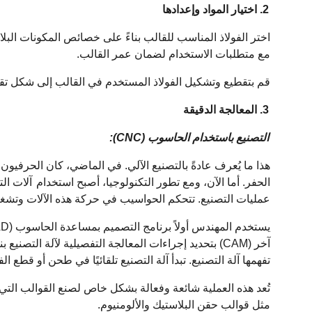
2. اختيار المواد وإعدادها
اختر الفولاذ المناسب للقالب
بناءً
على
خصائص
المكونات
البل
مع متطلبات الاستخدام لضمان عمر القالب.
قم بتقطيع وتشكيل الفولاذ المستخدم في القالب إلى شكل تقري
3. المعالجة الدقيقة
التصنيع باستخدام الحاسوب (CNC):
هذا ما يُعرف عادةً بالتصنيع الآلي. في الماضي، كان الحرفيون 
الحفر. أما الآن، ومع تطور التكنولوجيا، أصبح استخدام
آلات الت
عمليات التصنيع. تتحكم الحواسيب في حركة هذه الآلات وتشغيل
آخر (CAM) بتحديد إجراءات المعالجة التفصيلية لآلة التصن
تفهمها آلة التصنيع. تبدأ آلة التصنيع تلقائيًا في طحن أو قطع الفو
تُعد هذه العملية شائعة وفعالة بشكل خاص لصنع القوالب التي ل
مثل قوالب حقن البلاستيك والألومنيوم.