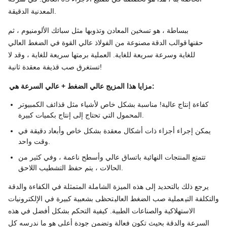
المعدنية الدقيقة.
ببساطة ، هو تسخين المعادن وتذوبها مثل سبائك الألومنيوم ، ثم
حقنها
قوالب الدقة
مصنوعة من الفولاذ عالي القوة في الضغط العالي
للغاية وسرعة سريعة للغاية. العملية برمتها سريعة للغاية ، وقد لا
تستغرق صب قذيفة معقدة ثانية!
مزايا هذا المزيج عالي الضغط + عالي السرعة هي:
كفاءة إنتاج عالية! مناسبة بشكل خاص لأشياء مثل قذائف الكمبيوتر
المحمول التي تحتاج إلى إنتاج بكميات كبيرة.
يمكن إجراء أجزاء ذات أشكال معقدة بشكل خاص وأبعاد دقيقة في
وقت واحد.
تتمتع المنتجات النهائية باتساق عالي وأسطح ناعمة ، وفي كثير من
الحالات ، يتم حفظ التشطيب اللاحق.
يرجع ذلك بالتحديد إلى هذه الميزة الشاملة المتمثلة في الكفاءة والدقة
والتكلفة التي
عملية صب الضغط العالي
تحظى بشعبية كبيرة في الإلكترونيات
الاستهلاكية والصناعات الطبية. كيفية التحكم بشكل أفضل في هذه
السرعة والدقة بحيث تكون فعالة وتضمن جودة أعلى هو ما ندرسه كل