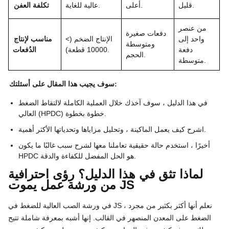
قليل.
أعلى.
عالية للغاية.
تكلفة العفن
من عنصر
دفعات صغيرة
واحد إلى
الإنتاج الضخم (>
مناسب لإنتاج
ومتوسطة
دفعة
10000 قطعة).
الدُفعات
الحجم.
متوسطة.
سوف يجيب هذا المقال على أسئلتك:
في هذا الدليل ، سوف آخذك خلال العملية الكاملة لالتقاط الضغط
العالي (HPDC) خطوة بخطوة.
اشرح كيف يعمل الماكينة ، وتحليل مزاياها وتحدياتها الأكثر أهمية.
أخيرًا ، استخدم حالة حقيقية تعاملنا معها لشرح سبب غالبًا ما يكون
HPDC هو الحل المفضل للكفاءة والدقة.
لماذا تثق في هذا الدليل؟ رؤى احترافية
من ورشة عمل يموت JS
في ورشة الصب العالية للضغط في JS ، نعلم أنها أكثر بكثير من مجرد
الضغط على المعدن المنصهر في القالب. إنها أشبه بمعرفة شاملة تتيح