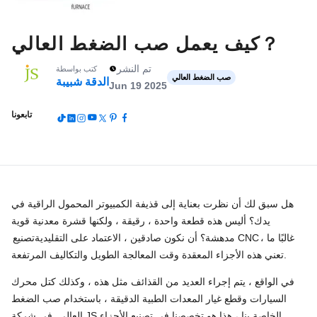
كيف يعمل صب الضغط العالي？
تم النشر
كتب بواسطة
صب الضغط العالي
الدقة شبيبة
Jun 19 2025
تابعونا
هل سبق لك أن نظرت بعناية إلى قذيفة الكمبيوتر المحمول الراقية في
يدك؟ أليس هذه قطعة واحدة ، رقيقة ، ولكنها قشرة معدنية قوية
، غالبًا ما
تصنيع CNC
مدهشة؟ أن نكون صادقين ، الاعتماد على التقليدية
تعني هذه الأجزاء المعقدة وقت المعالجة الطويل والتكاليف المرتفعة.
في الواقع ، يتم إجراء العديد من القذائف مثل هذه ، وكذلك كتل محرك
السيارات وقطع غيار المعدات الطبية الدقيقة ، باستخدام صب الضغط
العالي. في شركة JS الخاصة بنا ، هذا هو تخصصنا في تصنيع الأجزاء