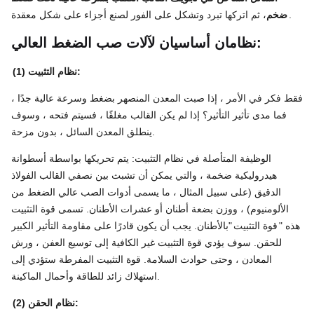
، ثم اتركها تبرد وتشكل على الفور لصنع أجزاء على شكل معقدة.
ضخم
نظامان أساسيان لآلات صب الضغط العالي:
(1) نظام التثبيت:
فقط فكر في الأمر ، إذا صبت المعدن المنصهر بضغط وسرعة عالية جدًا ،
فما مدى تأثير التأثير؟ إذا لم يكن القالب مغلقًا ، فسيتم فتحه ، وسوف
ينطلق المعدن السائل ، بدون مزحة.
الوظيفة المتأصلة في نظام التثبيت: يتم تحريكها بواسطة أسطوانة
هيدروليكية ضخمة ، والتي يمكن أن تشبث بين نصفي القالب الفولاذ
الدقيق (على سبيل المثال ، ما يسمى أدوات الصب عالي الضغط من
الألومنيوم) ، ووزن بضعة أطنان أو عشرات الأطنان. تسمى قوة التثبيت
هذه "
قوة التثبيت
"بالأطنان. يجب أن يكون قادرًا على مقاومة التأثير الكبير
للحقن. سوف يؤدي قوة التثبيت غير الكافية إلى توسيع العفن ، ورش
المعادن ، وحتى حوادث السلامة. قوة التثبيت المفرطة ستؤدي إلى
استهلاك زائد للطاقة وأحمال الماكينة.
(2) نظام الحقن: