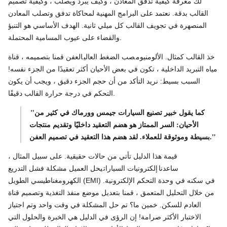
لك معرفة كيفية تدفق المعادن ، وكيف يبرد ويصلب ، وكيفية تصميم
القالب بدقة. نعتمد على البرامج المهنية لمحاكاة تدفق وتصلب المعادن
المنصهرة في تجويف القالب كل ميلي ثانية. الهدف الأساسي هو التنبؤ
والقضاء على عيوب المسامية المحتملة.
خذ القالب كمثال. الألومنيوم
صب الضغط العالي
العفن قمنا بتصميمه ، قناة
مياه التبريد الداخلية ، تكون في بعض الأحيان أكثر تعقيدًا من الجزء نفسه!
السبب بسيط: نريد التأكد من أن حجم الجزء دقيق ، ويجب أن يكون
التحكم في درجة حرارة القالب دقيقًا.
"كما يقول خبير تصنيع السيارات جيمس وورماك في كثير من
الأحيان: السر الممتاز هو هضم التعقيد داخليًا وتقديم منتجات
بسيطة وموثوقة للعملاء. لقد هضم هذا التعقيد في تصميم العفن."
قيمة هذا الدليل تأتي من حالات حقيقية. على سبيل المثال ،
ساعدنا
إلكترونيات السيارات
يحل العميل مشكلة فشل التدريع
الكهرومغناطيسي الطويل (EMI) في سكنه في وحدة التحكم الإلكترونية.
من خلال التحليل المتعمق ، قمنا بتعديل موضع منفذ التغذية وتصميم قناة
العادم للسكن. خمين ما؟ تم حل المشكلة في وقت واحد وتم اجتياز
الاختبار الأكثر صرامة! إن الرؤى في الدليل هي الخبرة والحلول التي