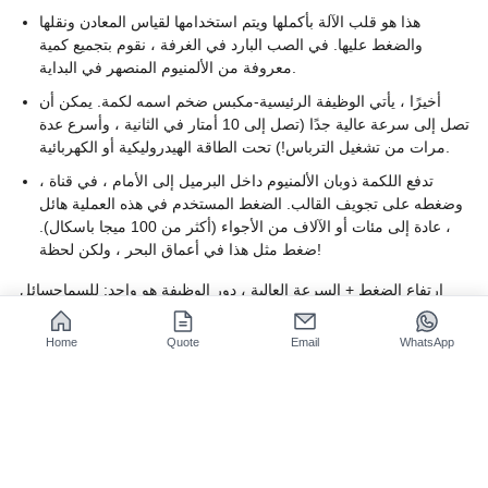
هذا هو قلب الآلة بأكملها ويتم استخدامها لقياس المعادن ونقلها
والضغط عليها. في الصب البارد في الغرفة ، نقوم بتجميع كمية
معروفة من الألمنيوم المنصهر في البداية.
أخيرًا ، يأتي الوظيفة الرئيسية-مكبس ضخم اسمه لكمة. يمكن أن
تصل إلى سرعة عالية جدًا (تصل إلى 10 أمتار في الثانية ، وأسرع عدة
مرات من تشغيل الترباس!) تحت الطاقة الهيدروليكية أو الكهربائية.
تدفع اللكمة ذوبان الألمنيوم داخل البرميل إلى الأمام ، في قناة ،
وضغطه على تجويف القالب. الضغط المستخدم في هذه العملية هائل
، عادة إلى مئات أو الآلاف من الأجواء (أكثر من 100 ميجا باسكال).
ضغط مثل هذا في أعماق البحر ، ولكن لحظة!
ارتفاع الضغط + السرعة العالية ، دور الوظيفة هو واحد: للسماح
سائل
الألومنيوم
لملء جميع زوايا تجويف القالب بأكمله في ألف واحد من الثانية
أو حتى أقل ، وحتى هيكل رفيع مثل الشعر سيتم تكراره تمامًا ، مع وجود
Home
Quote
Email
WhatsApp
عيوب داخلية أقل.
نطاق معلمة الأداء الرئيسي من آلات صب الضغط العالي الحديثة:
الأهمية التقنية والتطبيق
النطاق النموذجي
المعلمة