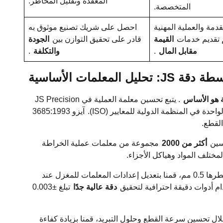
المعقدة وتقليل المخاطر.
المتخصصة.
دمة والعملية المهنية
احصل على شريك تصنيع موثوق به
م تقديم خدمات
القيمة
قادر على تحقيق التوازن بين
الجودة
مقابل المال
.
والتكلفة
.
علمات الأساسية
ة هو الأساس
. يتبع تحسين معلمة العملية في JS Precision
دة في المنظمة الدولية للمعايير (ISO).
آيزو 3685:1993
القطع.
أكثر من 2000
مجموعة من معلمات عملية الخراطة
ختلف المواد وهياكل الأجزاء.
على سبيل المثال، في أجزاء العمود الرفيعة للغاية التي يبلغ قطرها 0.5 مم، قمنا بتعديل إعدادات المعلمات للمغزل عند
دقة عالية جدًا
تبلغ ±0.003
ال تحسين سرعة القطع وحلول التبريد، قمنا بزيادة كفاءة