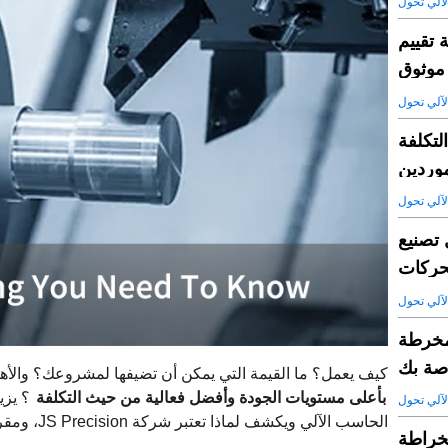
لآلي تحول
 تقييم
موثوق
لآلي تحول
لتكلفة
موردين
لآلي تحول
 تصنيع
محركات
لآلي تحول
CNC مقابل الطحن باستخدام الحاسب الآلي: اختيار
اصة بك
كيف يعمل؟ ما القيمة التي يمكن أن تضيفها لمشروعك؟ والأه
بأعلى مستويات الجودة وأفضل فعالية من حيث التكلفة
؟ يزي
لآلي تحول
الحاسب الآلي ويكشف لماذا تعتبر شركة JS Precision، ومقرها في الصين، شريكك المثالي للتصميم السلس حتى النهاية.
قابل الموردين المحليين: