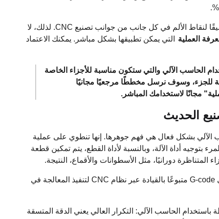
لقد منحتنا تجارب العمل هذه حول المشاريع الحقيقية فهمًا عميقًا لنقاط الألم في كل جانب من جوانب تصنيع CNC. لذلك، لا
رفة العملية
التي يمكن تطبيقها بشكل مباشر. يمكنك الاعتماد
م الحاسب الآلي والتي ستكون مناسبة للأجزاء الخاصة
 للجزء، وسوف نرسل مخططًا مرجعيًا مجانيًا
ية" مجانًا لاستخدامك المباشر.
 الآلي بشكل فعال هي فهم جوهرها. إنها تنطوي على عملية
ء بتوجيه أداة الآلة، وبالنسبة لأداة القطع، يتم تمكين قطعة
 المتناظرة دورانيًا، مثل الأسطوانات والأقماع، النتيجة.
تحويل نموذج CAD إلى G-code متبوعًا بالقيادة عبر نظام CNC لتنفيذ المعالجة في
 باستخدام الحاسب الآلي: التكرار العالي يعني الدقة المتسقة