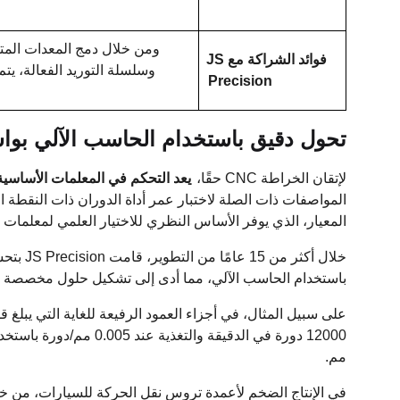
ومن خلال دمج المعدات المتق
فوائد الشراكة مع JS
وسلسلة التوريد الفعالة، يت
Precision
تحول دقيق باستخدام الحاسب الآلي بواسطة دقة JS: تحليل الم
لإتقان الخراطة CNC حقًا،
يعد التحكم في المعلمات الأساسي
المواصفات ذات الصلة لاختبار عمر أداة الدوران ذات النقطة الواح
المعيار، الذي يوفر الأساس النظري للاختيار العلمي لمعلمات 
خلال أكثر من 15 عامًا من التطوير، قامت JS Precision بتحسين
باستخدام الحاسب الآلي، مما أدى إلى تشكيل حلول مخصصة لم
12000 دورة في الدقيقة والتغذية عند 0.005 مم/دورة باستخدام أدوات دقيقة احترافية لتحقيق
مم.
في الإنتاج الضخم لأعمدة تروس نقل الحركة للسيارات، من خل