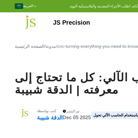
العربية
JS Precision
التصنيع باستخدام الحاسب الآلي ذو 5 محاور
التصنيع باستخدام الحاسب الآلي
الطحن باستخدام الحاسب الآلي
تحول باستخدام الحاسب الآلي
PVC)
بولي إيثيلين (UPE)
لي فثالاميد (PPA)
تفلون (PTFE)
بولي إيثر إيثر كيتون (نظرة خاطفة)
جميع المعادن CNC
cnc-turning-everything-you-need-to-know-
/
مدونة
/
الصفحة الرئيسية
الآلي: كل ما تحتاج إلى
معرفته | الدقة شبيبة
كتب بواسطة
تم النشر
باستخدام الحاسب الآلي تحول
الدقة شبيبة
Dec 05 2025