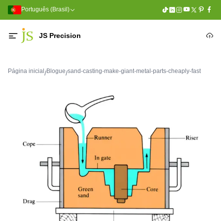
Português (Brasil)
JS Precision
Página inicial
Blogue
sand-casting-make-giant-metal-parts-cheaply-fast
/
/