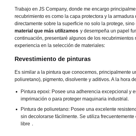
Trabajo en JS Company, donde me encargo principalmente
recubrimiento es como la capa protectora y la armadura 
directamente sobre la superficie no solo la protege, si
material que más utilizamos
y desempeña un papel fu
continuación, presentaré algunos de los recubrimientos
experiencia en la selección de materiales:
Revestimiento de pinturas
Es similar a la pintura que conocemos, principalmente un
poliuretano), pigmento, disolvente y aditivos. A la hora d
Pintura epoxi: Posee una adherencia excepcional y es
imprimación o para proteger maquinaria industrial.
Pintura de poliuretano: Posee una excelente resistencia
sin decolorarse fácilmente. Se utiliza frecuentemente
libre
.
Pintura acrílica: Seca rápidamente, tiene colores bri