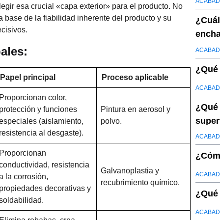
ACABAD
gir esa crucial «capa exterior» para el producto. No
a base de la fiabilidad inherente del producto y su
¿Cuál
cisivos.
encha
ales:
ACABAD
¿Qué 
Papel principal
Proceso aplicable
ACABAD
Proporcionan color,
¿Qué 
protección y funciones
Pintura en aerosol y
super
especiales (aislamiento,
polvo.
resistencia al desgaste).
ACABAD
Proporcionan
¿Cómo
conductividad, resistencia
Galvanoplastia y
ACABAD
a la corrosión,
recubrimiento químico.
propiedades decorativas y
¿Qué 
soldabilidad.
ACABAD