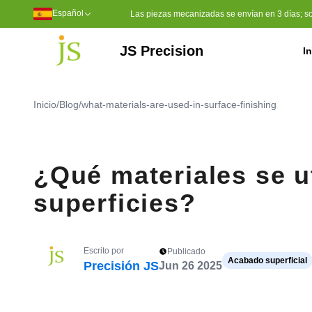
Español
Las piezas mecanizadas se envían en 3 días; soli
JS Precision
In
Servicios de mecanizado
Mecanizado CNC de 5 ejes
Herramientas de moldeo por inyección
Moldeo por inyección de plástico
Sulfuro de polifenileno (PPS)
Polietileno de peso molecular u
Poliéter éter cetona (PEEK)
Inicio
/
Blog
/
what-materials-are-used-in-surface-finishing
¿Qué materiales se u
superficies?
Escrito por
Publicado
Acabado superficial
Precisión JS
Jun 26 2025