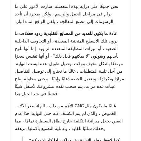
نحن جميعًا على دراية بهذه المعضلة. سارت الأمور على ما
يرام في مراحل الحمل والرسم ، ولكن بمجرد أن تأخذ
الرسومات إلى مصنع المعالجة ، يلقي الواقع الماء البارد.
عادة ما يكون للعديد من المصانع التقليدية ردود فعلان
عندما
يرون تلك الأسطح المنحنية المعقدة ، أو التجاويف الداخلية
الصعبة ، أو ميزات المطابقة المتعددة الزاوية: إما أنها تلوح
بأيديهم ويقولون "لا يمكنهم فعل ذلك" ، أو أنها تقتبس سعرًا
مرتفعًا بشكل مخيف ووقت توصيل طويل. هذه ليست النهاية.
من أجل تلبية المتطلبات ، غالبًا ما تحتاج إلى توصيل التفاصيل
مرارًا وتكرارًا ، وتعديل الخطة ذهابًا وإيابًا ، وحتى محاولة إنتاج
عينات عدة مرات. يتم سحب تقدم مشروعك لأسفل شيئًا
فشيئًا في شد الحبل هذا.
غالبًا ما يكون مثل
سعر الآلات CNC
الأهم من ذلك ، النهائي
الغموض ، والذي لم يتم الكشف عنه حتى النهاية. هذا عدم
اليقين يجعل ميزانية التكلفة خارج نطاق السيطرة تمامًا ، مما
يجعلك سلبيًا للغاية ، وعملية التصنيع بأكملها مرهقة.
"كما لاحظ معلم الإدارة بيتر دراكر: إذا كان لا يمكن