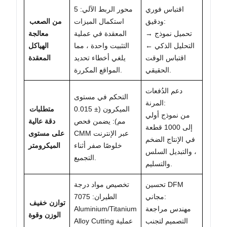
اقتباس فوري
5 محور الربط الآلي:
ودقيق:
استكمال الميزات
من الصعب
تحميل نموذج →
المعقدة في عملية
معالجة
التحليل الذكي ←
التثبيت واحدة ، مما
الهياكل
اقتباس الوقت
يلغي أخطاء تحديد
المعقدة
الحقيقي.
المواقع المكررة.
دعم الدُفعات
التحكم في مستوى
المرنة:
الميكرون (± 0.015
متطلبات
من نموذج أولي
مم): يضمن فحص
دقة عالية
إلى 1000 قطعة
CMM عبر الإنترنت
على مستوى
في الإنتاج الضخم
خلوصًا صفر أثناء
الميكرومتر
، والتبديل السلس
التجميع.
والتسليم.
تحسين DFM
تخصيص مواد درجة
مجاني:
الطيران: 7075
توازن خفيف
مهندس مراجعة
Aluminium/Titanium
الوزن وقوة
التصميم لتجنب
Alloy Cutting عملية