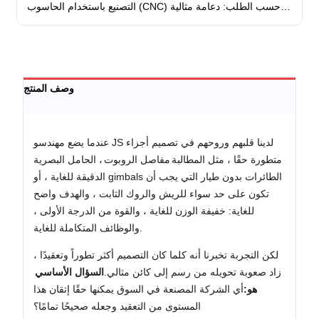
التصنيع باستخدام الحاسوب (CNC) حسب الطلب: دعامة مثالية
للسيارات والروبوتات
وصف المنتج
عندما يضع مهندسو JS لدينا قلبهم وروحهم في تصميم أجزاء
متطورة حقًا ، مثل المطالبة
مفاصل الروبوت
، الحامل البصرية
الدقيقة للغاية ، أو gimbals الطائرات بدون طيار التي يجب أن
تكون على حد سواء للريش والروك الثابت ، والهدف واضح
للغاية: خفيفة الوزن للغاية ، والقوة من الدرجة الأولى ،
والوظائف المتكاملة للغاية.
لكن التجربة تخبرنا أنه كلما كان التصميم أكثر تطوراً وتعقيدًا ،
زاد صعوبة تحويله من رسم إلى كائن مثالي.
السؤال الأساسي
هو:
أي الشركة المصنعة في السوق يمكنها حقًا إتقان هذا
المستوى من التعقيد وجعله صحيحًا تمامًا؟