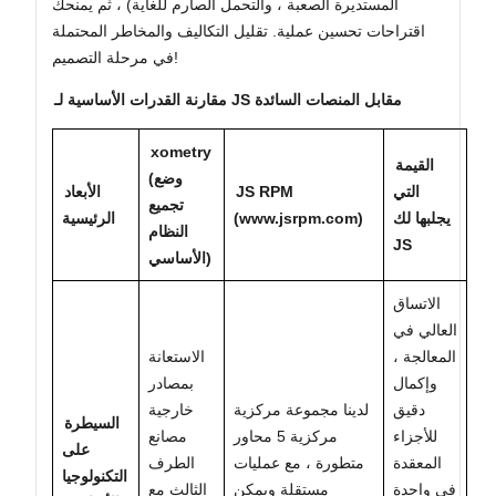
المستديرة الصعبة ، والتحمل الصارم للغاية) ، ثم يمنحك
اقتراحات تحسين عملية. تقليل التكاليف والمخاطر المحتملة
في مرحلة التصميم!
مقارنة القدرات الأساسية لـ JS مقابل المنصات السائدة
xometry
القيمة
(وضع
التي
JS RPM
الأبعاد
تجميع
يجلبها لك
(www.jsrpm.com)
الرئيسية
النظام
JS
الأساسي)
الاتساق
العالي في
المعالجة ،
الاستعانة
وإكمال
بمصادر
دقيق
لدينا مجموعة مركزية
خارجية
السيطرة
للأجزاء
مركزية 5 محاور
مصانع
على
المعقدة
متطورة ، مع عمليات
الطرف
التكنولوجيا
في واحدة
مستقلة ويمكن
الثالث مع