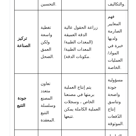
والتكاليف.
التحسين.
فهم
المعايير
زراعة الحقول عالية
تغطية
الصارمة
الدقة العميقة
واسعة
ولديها
تركيز
(المعدات الطبية/
ولكن
خبرة في
الصناعة
المعدات الطبية/
العمق
المواد/
مكونات الدقة).
الضحل.
العمليات
الخاصة.
مسؤولية
تعاون
جودة
يتم إنتاج العملية
متعدد
واضحة
برمتها في مصنعنا
المصنع
جودة
وتناسق
الخاص ، وسجلات
وسلسلة
التتبع
إنتاج
العملية الكاملة يمكن
التتبع
الدُفعات
تتبعها.
المعقدة.
الموثوقة.
التواصل