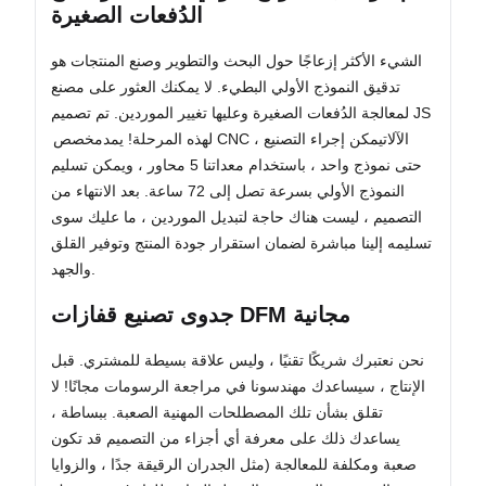
الدُفعات الصغيرة
الشيء الأكثر إزعاجًا حول البحث والتطوير وصنع المنتجات هو
تدقيق النموذج الأولي البطيء. لا يمكنك العثور على مصنع
لمعالجة الدُفعات الصغيرة وعليها تغيير الموردين. تم تصميم JS
مخصص CNC الآلات
يمكن إجراء التصنيع ،
لهذه المرحلة! يمد
حتى نموذج واحد ، باستخدام معداتنا 5 محاور ، ويمكن تسليم
النموذج الأولي بسرعة تصل إلى 72 ساعة. بعد الانتهاء من
التصميم ، ليست هناك حاجة لتبديل الموردين ، ما عليك سوى
تسليمه إلينا مباشرة لضمان استقرار جودة المنتج وتوفير القلق
والجهد.
جدوى تصنيع قفازات DFM مجانية
نحن نعتبرك شريكًا تقنيًا ، وليس علاقة بسيطة للمشتري. قبل
الإنتاج ، سيساعدك مهندسونا في مراجعة الرسومات مجانًا! لا
تقلق بشأن تلك المصطلحات المهنية الصعبة. ببساطة ،
يساعدك ذلك على معرفة أي أجزاء من التصميم قد تكون
صعبة ومكلفة للمعالجة (مثل الجدران الرقيقة جدًا ، والزوايا