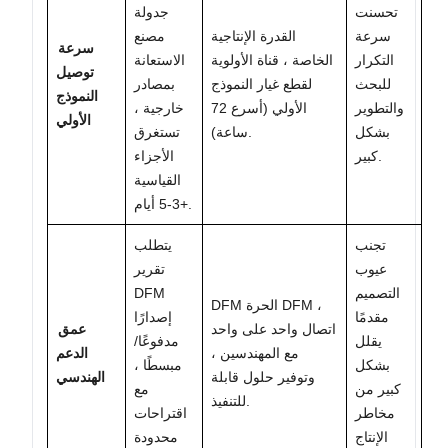
تحسنت
جدولة
سرعة
القدرة الإنتاجية
مصنع
سرعة
التكرار
الخاصة ، قناة الأولوية
الاستعانة
توصيل
للبحث
لقطع غيار النموذج
بمصادر
النموذج
والتطوير
الأولي (أسرع 72
خارجية ،
الأولي
بشكل
ساعة).
تستغرق
كبير.
الأجزاء
القياسية
3-5 أيام+.
تجنب
يتطلب
عيوب
تقرير
التصميم
DFM
DFM الحرة DFM ،
مقدمًا
إصدارًا
اتصال واحد على واحد
عمق
يقلل
مدفوعًا/
مع المهندسين ،
الدعم
بشكل
مبسطًا ،
وتوفير حلول قابلة
الهندسي
كبير من
مع
للتنفيذ.
مخاطر
اقتراحات
الإنتاج
محدودة