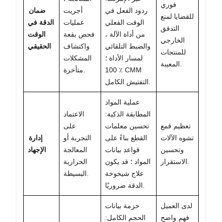
فوري
ردود الفعل في
أجريت
ضمان
للقضايا لمنع
الوقت الفعلي
عمليات
الدقة في
التدفق
من أداة الآلة ،
فحص بقعة
الوقت
الخارجي
والضبط التلقائي
واكتشاف
الحقيقي
للمنتجات
لمسار الأداة ؛
المشكلات
المعيبة.
100 ٪ CMM
متأخرة.
التفتيش الكامل.
عملية المواد
المطابقة الذكية:
الاعتماد
تعظيم قمع
تحسين معلمات
على
تشوه الآلات
القطع بناءً على
التجربة أو
إدارة
وتحسين
قواعد بيانات
المعالجة
الإجهاد
الاستقرار.
المواد ؛ قد يكون
الحرارية
علاج شيخوخة
البسيطة.
الدقة ضروريًا.
لدى العميل
حزمة بيانات
فهم واضح
الحجم الكامل: