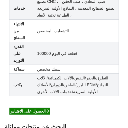
تصنيع CNC ، صب المعادن ، صب الحقن ،
تصنيع الصفائح المعدنية ، النماذج الأولية السريعة
خدمات
، الطباعة ثلاثية الأبعاد
الانتهاء
التشطيب المخصص
من
السطح
القدرة
100000 قطعة في اليوم
على
التوريد
سمك مخصص
سماكة
التطرق/الحفر/النقش/الآلات الكيميائية/الآلات
الليزر/الطحن/الدوران/الأسلاك EDM/النماذج
يكتب
الأولية السريعة/خدمات الآلات الأخرى
الحصول على الاقتباس
البحث عن منتجات مماثلة