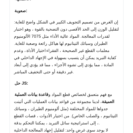
صعوبة:
إن الغرض من تصميم التجويف الكبير في الشكل واضح للغاية:
لتقليل الوزن إلى الحد الأقصى دون التضحية بالقوة ، وهو اختبار
لقدرات المعالجة. المواد عالية الأداء مثل 7075 الألومنيوم
الطيران وسبائك التيتانيوم لها هياكل رائعة وصعبة للغاية.
معلمات القطع غير الصحيحة ، الفقراء
اختيار الأداة
، وعدم
كفاية التبريد يمكن أن يتسبب بسهولة في الإجهاد الداخلي في
المادة ، مما يؤدي إلى تشوه الأجزاء ، مما قد يؤدي إلى أبعاد
غير دقيقة أو حتى التخفيف المباشر.
حل JS:
مع فهم متعمق لخصائص قطع المواد و
قاعدة بيانات العملية
العميقة
، لدينا مجموعة من قواعد بيانات العمليات التي أثبتت
جدواها للمواد المختلفة (مثل ألومنيوم الطيران ، وسبائك
التيتانيوم ، والصلب الخاص). من اختيار الأدوات ، قصات القطع
، إلى استراتيجية سائل التبريد ، يمكننا التحكم بدقة.
لا يوجد سوى غرض واحد: لتقليل إجهاد المعالجة الداخلية