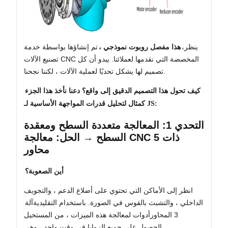
ينظر،
هذا مفصل روبوت نموذجي ،
تم إنشاؤها بواسطة خدمة
تصنيع الآلات CNC المخصصة التي نقدمها لعملائنا. يبدو أن كل
تصميم لها يشكل تحديًا لعملية الآلات ، لكننا نجحنا.
كيف تحول هذا التصميم الدقيق إلى واقع؟ دعنا نأخذ هذا الجزء
كمثال لتحليل قدرات المواجهة الأساسية لـ JS:
التحدي 1: المعالجة متعددة السطح ومعقدة
السطح → الحل: معالجة CNC ذات 5
محاور
أين الصعوبة؟
انظر إلى الأماكن التي تحتوي على أضلاع الدعم ، والتجويف
الداخلي ، والتشبث بالقوس في الصورة. باستخدام التقليدية
آلة
3 المحاور
أدوات لمعالجة هذه الميزات ، من المستحيل
الحصول على جميع الزوايا في وقت واحد ، وهي