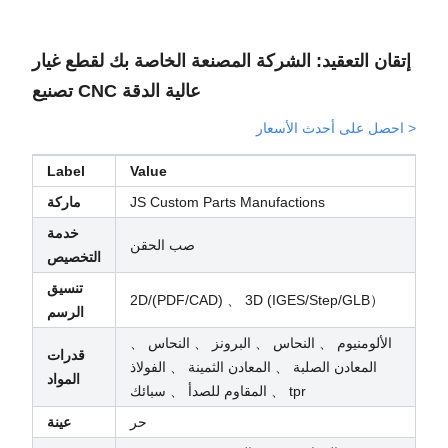
إتقان التعقيد: الشركة المصنعة الخاصة بك لقطع غيار
تصنيع CNC عالية الدقة
>
احصل على أحدث الأسعار
Label
Value
JS Custom Parts Manufactions
ماركة
خدمة
صب الحقن
التخصيص
تنسيق
2D/(PDF/CAD) 、 3D (IGES/Step/GLB）
الرسم
الألومنيوم 、 النحاس 、 البرونز 、 ​​النحاس 、
قدرات
المعادن الصلبة 、 المعادن الثمينة 、 الفولاذ
المواد
المقاوم للصدأ 、 سبائك 、 tpr
حر
عينة