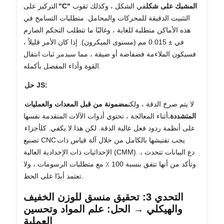
"C" المشبك على شكل
في الشكل ، وكذلك ثقوب
التركيز على
التثبيت الدقيقة للمحركات والمحامل. متطلبات التسامح في
هذه الأماكن متطلبة للغاية ، وغالبًا ما تتطلب التحكم الصارم
في ± 0.015 مم (مستوى الميكرون). إذا كان الأمر قليلاً ،
فسيكون الملاءمة فضفاضة أو ضيقة ، مما سيدمر ثبات انتقال
القوة وأداء المفصل بأكمله.
حل JS:
لا يتم صرخ الدقة ، ولكن
مضمونة من قبل المعدات والعمليات
المتشددة.
أثناء المعالجة ، تحتوي أدوات الآلات المتقدمة نفسها
على أنظمة ردود فعل عالية الدقة. لكن هذا لا يكفي. كل
أجزاء
يجب تفتيشها بالكامل من خلال آلة قياس ذات
تصنيع CNC
الإحداثيات ذات الإحدادية العالية (CMM). دع البيانات تتحدث ،
وتأكد من أنها تتفق بنسبة 100 ٪ مع متطلبات الرسومات ، ولا
تعتمد أبدًا على الحظ.
التحدي 3: تحقيق منسق للوزن الخفيف
والهيكلي → الحل: علم المواد وتحسين
العملية