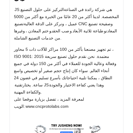
JS هي شركة رائدة في الصناعة
التركيز على حلول التصنيع
المخصصة. لدينا أكثر من 20 عامًا من الخبرة مع أكثر من 5000
و
صفيحة تصنيع
تصنيع CNC
عميل ، ونركز على الدقة العالية
المعادن
و
طباعة ثلاثية الأبعاد
و
صب الحقن
و
ختم المعادن ،
وغيرها
من خدمات التصنيع الشاملة.
تم تجهيز مصنعنا بأكثر من 100 مراكز للآلات ذات 5 محاور ،
ISO 9001: 2015 معتمدة. نحن نقدم حلول تصنيع سريعة
وفعالة وعالية الجودة للعملاء في أكثر من 150 دولة في جميع
أنحاء العالم. سواء كان إنتاج حجم صغير أو تخصيص واسع
النطاق ، يمكننا تلبية احتياجاتك بأسرع تسليم في غضون 24
وهذا يعني كفاءة الاختيار والجودة
تقنية JS
ساعة. يختار
والكفاءة المهنية.
لمعرفة المزيد ، تفضل بزيارة موقعنا على
www.cncprotolabs.com
الويب: