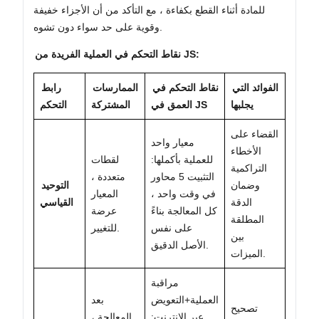
للمادة أثناء القطع بكفاءة ، مع التأكد من أن الأجزاء خفيفة
وقوية على حد سواء دون تشوه.
نقاط التحكم في العملية الفريدة من JS:
الفوائد التي
نقاط التحكم في
الممارسات
رابط
يجلبها
العمق في JS
المشتركة
التحكم
القضاء على
معيار واحد
الأخطاء
للعملية بأكملها:
لقطات
التراكمية
التثبيت 5 محاور
متعددة ،
وضمان
التوحيد
في وقت واحد ،
المعيار
الدقة
القياسي
كل المعالجة بناءً
عرضة
المطلقة
على نفس
للتغيير.
بين
الأصل الدقيق.
الميزات.
مراقبة
العملية+التعويض
بعد
تصحيح
عبر الإنترنت:
المعالجة ،