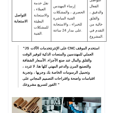
نقل خدمة
الفعال
إرساء المهندس
العملاء ،
والدقيق ،
الحصري ، والمشكلات
والاستجابة
التواصل
والقلق
الفنية المباشرة
البطيئة
الاستجابة
خالية من
للخبراء ، والاستجابة
للمشكلات
التقدم في
على مدار 24 ساعة.
الفنية.
المشروع.
استخدم الموقف
خدمات الآلات CNC
"JS على الإنترنت
العملي للمهندسين والمنصات الذكية لتوفير الوقت
والقلق والمال عند صنع الأجزاء. الأسعار الشفافة
والتصنيع المرن والدعم المهني كلها هنا. لا تتردد ،
وتحميل الرسومات الخاصة بك وجربها ، وتجربة
اقتباسات واضحة واقتراحات التصميم المجاني على
الفور لتسريع مشروعك! "