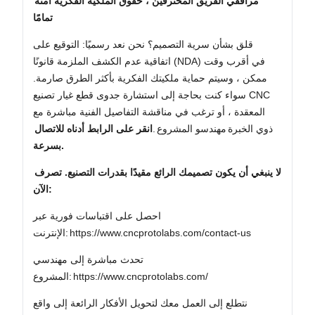
مرافقي الفريق المحترفين ، حقوق الملكية الفكرية آمنة
تمامًا
قلق بشأن سرية التصميم؟ نحن نعد رسميًا: التوقيع على
اتفاقية عدم الكشف الملزمة قانونًا (NDA) في أقرب وقت
ممكن ، وسيتم حماية ملكيتك الفكرية بأكثر الطرق صارمة.
سواء كنت بحاجة إلى استشارة جدوى قطع غيار تصنيع CNC
المعقدة ، أو ترغب في مناقشة التفاصيل الفنية مباشرة مع
ذوي الخبرة
مهندسو المشروع
.
انقر على الرابط أدناه للاتصال
بسرعة.
لا ينبغي أن يكون تصميمك الرائع مقيدًا بقدرات التصنيع. تصرف
الآن:
احصل على اقتباسات فورية عبر
https://www.cncprotolabs.com/contact-us
الإنترنت:
تحدث مباشرة إلى مهندسي
https://www.cncprotolabs.com/
المشروع:
نتطلع إلى العمل معك لتحويل الأفكار الرائعة إلى واقع