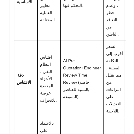
الأساسية
، وعدم
التحكم فيها.
معايير
خطر
العملية
التعاقد
المختلفة.
من
الباطن.
السعر
أقرب إلى
اقتباس
التكلفة
AI Pre
النظام
الفعلية ،
Quotation+Engineer
النقي ،
مما يقلل
Review Time
دقة
الأجزاء
من
Review (خاصة
الاقتباس
المعقدة
النزاعات
بالنسبة للعناصر
عرضة
على
المتنوعة).
للانحراف.
التعديلات
اللاحقة.
بالاعتماد
على