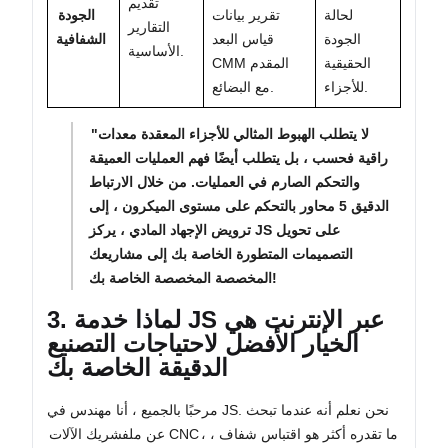
تقديم
لحالة
تقرير بيانات
الجودة
التقارير
الجودة
قياس البعد
الشفافية
الأساسية.
الحقيقية
CMM المقدم
للأجزاء.
مع البضائع.
"لا يتطلب الهبوط المثالي للأجزاء المعقدة معدات
راقية فحسب ، بل يتطلب أيضًا فهم العمليات العميقة
والتحكم الصارم في العمليات. من خلال الارتباط
الدقيق 5 محاور بالتحكم على مستوى الميكرون ، إلى
ترويض الإجهاد المادي ، يركز JS على تحويل
التصميمات المتطورة الخاصة بك إلى مشاريعك
المخصصة المخصصة الخاصة بك!
3. لماذا خدمة JS عبر الإنترنت هي
الخيار الأفضل لاحتياجات التصنيع
الدقيقة الخاصة بك
مرحبًا بالجميع ، أنا مهندس في JS. نحن نعلم أنه عندما تبحث
، ما تقدره أكثر هو اقتباس شفاف ،
شريك الآلات CNC
عن ملف