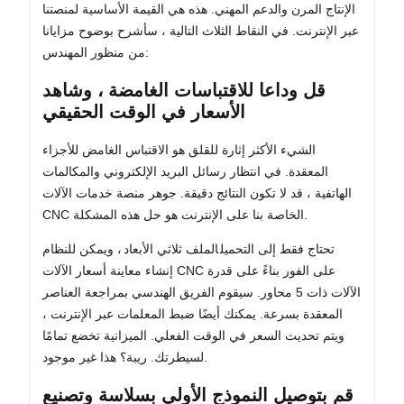
الإنتاج المرن والدعم المهني. هذه هي القيمة الأساسية لمنصتنا
عبر الإنترنت. في النقاط الثلاث التالية ، سأشرح بوضوح مزايانا
من منظور المهندس:
قل وداعا للاقتباسات الغامضة ، وشاهد
الأسعار في الوقت الحقيقي
الشيء الأكثر إثارة للقلق هو الاقتباس الغامض للأجزاء
المعقدة. في انتظار رسائل البريد الإلكتروني والمكالمات
الهاتفية ، قد لا تكون النتائج دقيقة. جوهر منصة خدمات الآلات
CNC الخاصة بنا على الإنترنت هو حل هذه المشكلة.
تحتاج فقط إلى التحميل
الملف ثلاثي الأبعاد
، ويمكن للنظام
إنشاء معاينة أسعار الآلات CNC على الفور بناءً على قدرة
الآلات ذات 5 محاور. سيقوم الفريق الهندسي بمراجعة العناصر
المعقدة بسرعة. يمكنك أيضًا ضبط المعلمات عبر الإنترنت ،
ويتم تحديث السعر في الوقت الفعلي. الميزانية تخضع تمامًا
لسيطرتك. ريبة؟ هذا غير موجود.
قم بتوصيل النموذج الأولي بسلاسة وتصنيع