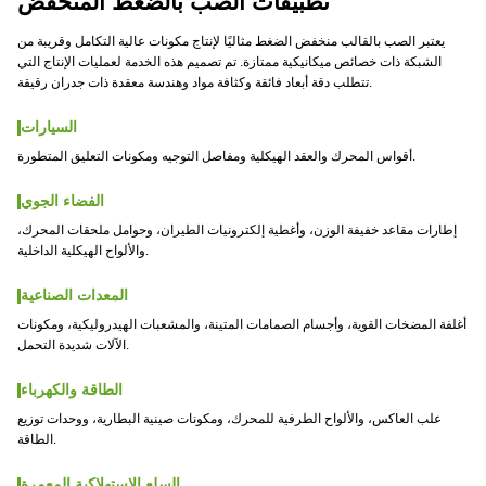
تطبيقات الصب بالضغط المنخفض
يعتبر الصب بالقالب منخفض الضغط مثاليًا لإنتاج مكونات عالية التكامل وقريبة من
الشبكة ذات خصائص ميكانيكية ممتازة. تم تصميم هذه الخدمة لعمليات الإنتاج التي
تتطلب دقة أبعاد فائقة وكثافة مواد وهندسة معقدة ذات جدران رقيقة.
السيارات
أقواس المحرك والعقد الهيكلية ومفاصل التوجيه ومكونات التعليق المتطورة.
الفضاء الجوي
إطارات مقاعد خفيفة الوزن، وأغطية إلكترونيات الطيران، وحوامل ملحقات المحرك،
والألواح الهيكلية الداخلية.
المعدات الصناعية
أغلفة المضخات القوية، وأجسام الصمامات المتينة، والمشعبات الهيدروليكية، ومكونات
الآلات شديدة التحمل.
الطاقة والكهرباء
علب العاكس، والألواح الطرفية للمحرك، ومكونات صينية البطارية، ووحدات توزيع
الطاقة.
السلع الاستهلاكية المعمرة