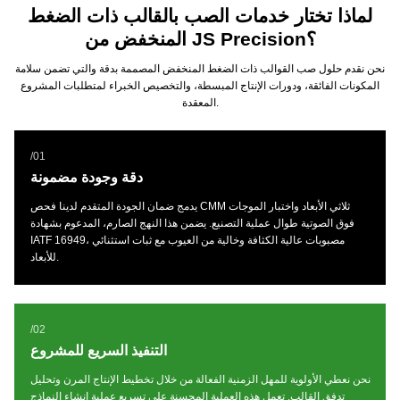
لماذا تختار خدمات الصب بالقالب ذات الضغط
المنخفض من JS Precision؟
نحن نقدم حلول صب القوالب ذات الضغط المنخفض المصممة بدقة والتي تضمن سلامة
المكونات الفائقة، ودورات الإنتاج المبسطة، والتخصيص الخبراء لمتطلبات المشروع
المعقدة.
/01
دقة وجودة مضمونة
يدمج ضمان الجودة المتقدم لدينا فحص CMM ثلاثي الأبعاد واختبار الموجات
فوق الصوتية طوال عملية التصنيع. يضمن هذا النهج الصارم، المدعوم بشهادة
IATF 16949، مصبوبات عالية الكثافة وخالية من العيوب مع ثبات استثنائي
للأبعاد.
/02
التنفيذ السريع للمشروع
نحن نعطي الأولوية للمهل الزمنية الفعالة من خلال تخطيط الإنتاج المرن وتحليل
تدفق القالب. تعمل هذه العملية المحسنة على تسريع عملية إنشاء النماذج