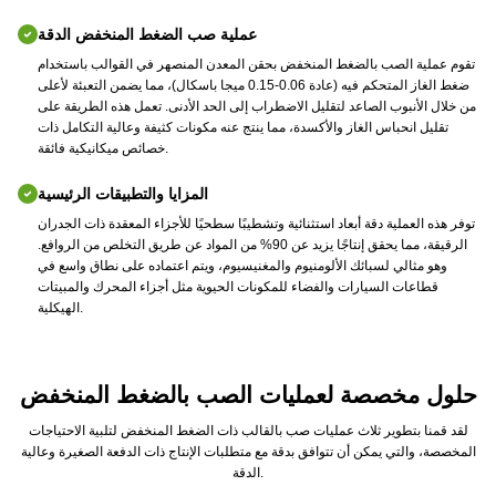
عملية صب الضغط المنخفض الدقة
تقوم عملية الصب بالضغط المنخفض بحقن المعدن المنصهر في القوالب باستخدام
ضغط الغاز المتحكم فيه (عادة 0.06-0.15 ميجا باسكال)، مما يضمن التعبئة لأعلى
من خلال الأنبوب الصاعد لتقليل الاضطراب إلى الحد الأدنى. تعمل هذه الطريقة على
تقليل انحباس الغاز والأكسدة، مما ينتج عنه مكونات كثيفة وعالية التكامل ذات
خصائص ميكانيكية فائقة.
المزايا والتطبيقات الرئيسية
توفر هذه العملية دقة أبعاد استثنائية وتشطيبًا سطحيًا للأجزاء المعقدة ذات الجدران
الرقيقة، مما يحقق إنتاجًا يزيد عن 90% من المواد عن طريق التخلص من الروافع.
وهو مثالي لسبائك الألومنيوم والمغنيسيوم، ويتم اعتماده على نطاق واسع في
قطاعات السيارات والفضاء للمكونات الحيوية مثل أجزاء المحرك والمبيتات
الهيكلية.
حلول مخصصة لعمليات الصب بالضغط المنخفض
لقد قمنا بتطوير ثلاث عمليات صب بالقالب ذات الضغط المنخفض لتلبية الاحتياجات
المخصصة، والتي يمكن أن تتوافق بدقة مع متطلبات الإنتاج ذات الدفعة الصغيرة وعالية
الدقة.