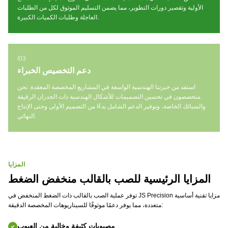
الأولية وتقصير دورات التطوير، مما يضمن التسليم الموثوق لكل من الطلبات
العاجلة وطلبات الكميات الكبيرة.
/03
دعم التخصيص الخبراء
استفد من خبرتنا الهندسية الواسعة في المشاريع المخصصة المعقدة. نحن
متخصصون في تحسين التصميمات للأشكال الهندسية ذات الجدران الرقيقة
والسبائك الخاصة، وتوفير الدعم الشامل بدءًا من التصميم الأولي وحتى الإنتاج
النهائي.
المزايا
المزايا الرئيسية للصب بالقالب منخفض الضغط
توفر عملية الصب بالقالب ذات الضغط المنخفض في JS Precision مزايا تقنية أساسية
متعددة، مما يوفر دعمًا موثوقًا للسيناريوهات المخصصة الدقيقة:
مصبوبات كثيفة وخالية من العيوب