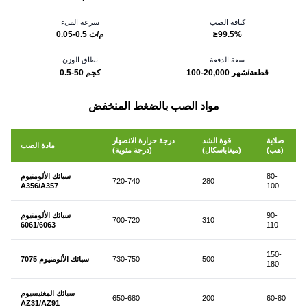
كثافة الصب
سرعة الملء
≥99.5%
0.05-0.5 م/ث
سعة الدفعة
نطاق الوزن
100-20,000 قطعة/شهر
0.5-50 كجم
مواد الصب بالضغط المنخفض
صلابة
قوة الشد
درجة حرارة الانصهار
مادة الصب
(هب)
(ميغاباسكال)
(درجة مئوية)
80-
سبائك الألومنيوم
720-740
280
A356/A357
100
90-
سبائك الألومنيوم
700-720
310
6061/6063
110
150-
500
730-750
سبائك الألومنيوم 7075
180
سبائك المغنيسيوم
650-680
200
60-80
AZ31/AZ91