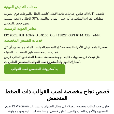
معدات التفتيش المهنية
آلة قياس إحداثيات ثلاثية الأبعاد، كاشف الخلل بالموجات فوق الصوتية (UT)، كاشف
الخلل بالأشعة السينية (RT)، مطياف القراءة المباشرة، آلة اختبار المواد العالمية،
مجهر فحص المعادن.
معايير الجودة الرسمية
ISO 9001، IATF 16949، AS 9100، GB/T 13822، GB/T 6414، GB/T 9444.
خدمات التفتيش المخصصة
فحص المادة الأولى للأجزاء المخصصة / إمكانية تتبع العملية الكاملة، مما يضمن أن كل
عملية صب مخصصة تلبي المتطلبات الدقيقة.
هل تبحث عن مصبوبات عالية الجودة مخصصة للضغط المنخفض؟ اطلب عرض
أسعارك اليوم وابدأ مشروع صب القوالب المخصص الخاص بك.
ابدأ مشروعك المخصص لصب القوالب
قصص نجاح مخصصة لصب القوالب ذات الضغط
المنخفض
تقدم JS Precision حلول صب قوالب مخصصة للعملاء في مجال الطيران والسيارات
المتميزة والأجهزة الطبية والمزيد. تُظهر قصص نجاحنا دقة استثنائية وجودة موثوقة،