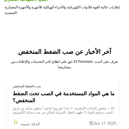
إطارات عالية القوة للأدوات الكهربائية والأجزاء الهيكلية للأجهزة والأجهزة المعمارية
المتميزة.
آخر الأخبار عن صب الضغط المنخفض
ابق على اطلاع بآخر التحديثات والإعلانات من JS Precision. تعرف على أحدث
مشاريعنا.
فض
صب الضغط المنخفض
؟
ما هي المواد المستخدمة في الصب تحت الضغط
المنخفض؟
 كبار
١. ملخص الإجابات الأساسية: ٢. لماذا نثق بهذا الدليل؟ منظور شامل من فريق JS
 الصب؟ ٤. خطوة بخطوة:
للصب وعلوم المواد ٣. ظهور البطل: الشريك المثالي في صب سبائك الألومنيوم
 سبائك
تحت الضغط المنخفض ٤. أبطال خلف الكواليس: قوالب ومواد معدات تُحقق
ات الكهربائية الفاخرة ٦. الأسئلة
الكمال ٥. تحليل حالة عملي: تطوير صفيحة تبريد بطاريات مدمجة للسيارات
Jun 17 2025
الدقة شبيبة
الشائعة - أجب عن المزيد من الأسئلة حول الصب منخفض الضغط ٧. الصيف ٨.
الكهربائية الرائدة ٦. الأسئلة الشائعة - الإجابة على المزيد من أسئلتك حول مواد
الصب ٧. الملخص ٨. إخلاء المسؤولية ٩. فريق JS ١٠. الموارد