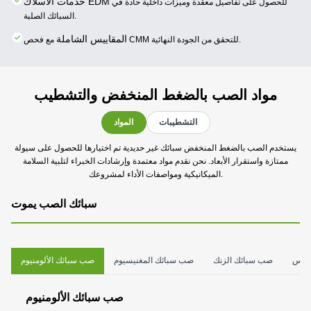
خدمات الأسلاك EDM
للحصول على تفاصيل معقدة وميزات داخلية حادة في
السبائك الصلبة.
المقاييس الشاملة
مع فحص CMM للتحقق من الجودة النهائية.
مواد الصب بالضغط المنخفض والتشطيب
التشطيبات
المواد
يستخدم الصب بالضغط المنخفض سبائك غير حديدية تم اختيارها للحصول على سيولة
ممتازة واستقرار الأبعاد. نحن نقدم مواد معتمدة وإرشادات الخبراء لتلبية السلامة
الميكانيكية ومواصفات الأداء لمشروعك.
سبائك الصب يموت
نحاس
صب سبائك الزنك
صب سبائك المغنيسيوم
صب سبائك الألومنيوم
صب سبائك الألومنيوم