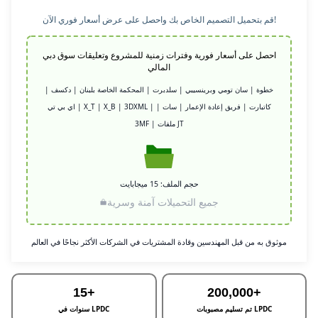
قم بتحميل التصميم الخاص بك واحصل على عرض أسعار فوري الآن!
احصل على أسعار فورية وفترات زمنية للمشروع وتعليقات سوق دبي
المالي
خطوة | سان تومي وبرينسيبي | سلدبرت | المحكمة الخاصة بلبنان | دكسف |
اي بي تي | X_T | X_B | 3DXML | كاتبارت | فريق إعادة الإعمار | سات |
3MF | ملفات JT
حجم الملف: 15 ميجابايت
جميع التحميلات آمنة وسرية
موثوق به من قبل المهندسين وقادة المشتريات في الشركات الأكثر نجاحًا في العالم
15+
200,000+
تم تسليم مصبوبات LPDC
سنوات في LPDC