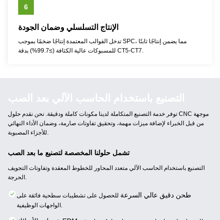
6
الإنتاج التسلسلي وضمان الجودة
تدخل القوالب المعتمدة إنتاجًا ضخمًا بموجب SPC، مما يضمن إنتاجًا ثابتًا
للمسبوكات عالية الكثافة (≥99.7%) بدقة CT5-CT7.
التصنيع باستخدام الحاسب الآلي بعد الصب
توفر خدمة التصنيع المتكاملة لدينا مكونات كاملة ودقيقة. نحن نقدم حلول CNC موجهة
من قبل الخبراء لإضافة ميزات مهمة، وتحقيق تفاوتات صارمة، وضمان الأداء النهائي
للأجزاء المصبوبة.
تشمل حلولنا المخصصة لتصنيع ما بعد الصب
التصنيع باستخدام الحاسب الآلي متعدد المحاور للخطوط المعقدة وتفاوتات التجويف
الحرجة.
طحن دقيق عالي السرعة
للحصول على تشطيبات سطحية فائقة على
الواجهات الوظيفية.