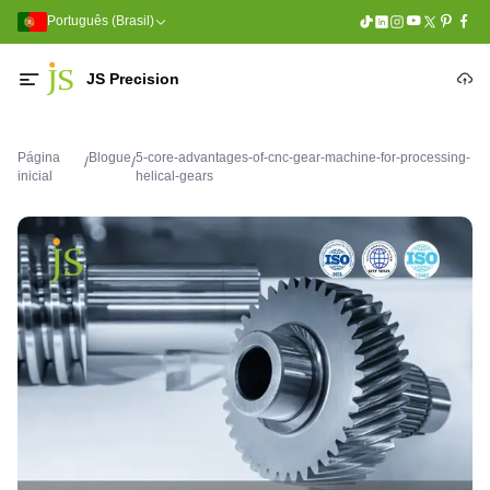
Português (Brasil)
JS Precision
Página
Blogue
5-core-advantages-of-cnc-gear-machine-for-processing-
/
/
inicial
helical-gears