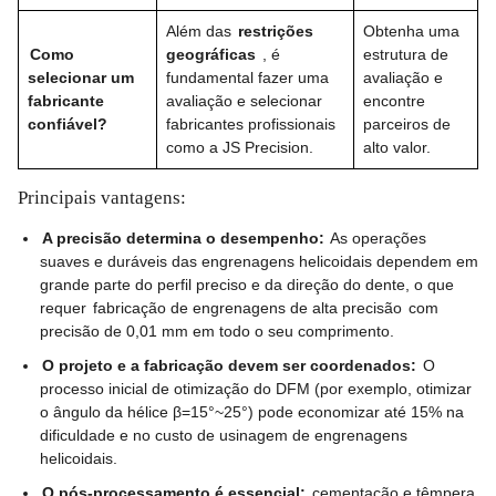
Além das
restrições
Obtenha uma
Como
geográficas
, é
estrutura de
selecionar um
fundamental fazer uma
avaliação e
fabricante
avaliação e selecionar
encontre
confiável?
fabricantes profissionais
parceiros de
como a JS Precision.
alto valor.
Principais vantagens:
A precisão determina o desempenho:
As operações
suaves e duráveis ​​das engrenagens helicoidais dependem em
grande parte do perfil preciso e da direção do dente, o que
requer
fabricação de engrenagens de alta precisão
com
precisão de 0,01 mm em todo o seu comprimento.
O projeto e a fabricação devem ser coordenados:
O
processo inicial de otimização do DFM (por exemplo, otimizar
o ângulo da hélice β=15°~25°) pode economizar até 15% na
dificuldade e no custo de usinagem de engrenagens
helicoidais.
O pós-processamento é essencial:
cementação e têmpera