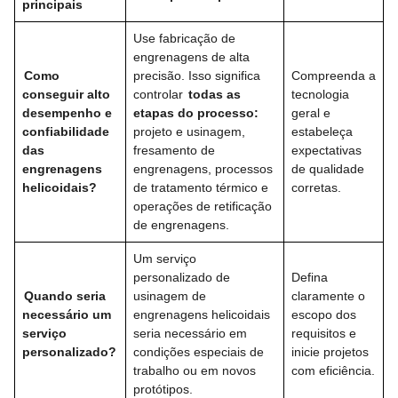
principais
Use fabricação de
engrenagens de alta
Como
precisão. Isso significa
Compreenda a
conseguir alto
controlar
todas as
tecnologia
desempenho e
etapas do processo:
geral e
confiabilidade
projeto e usinagem,
estabeleça
das
fresamento de
expectativas
engrenagens
engrenagens, processos
de qualidade
helicoidais?
de tratamento térmico e
corretas.
operações de retificação
de engrenagens.
Um serviço
personalizado de
Defina
Quando seria
usinagem de
claramente o
necessário um
engrenagens helicoidais
escopo dos
serviço
seria necessário em
requisitos e
personalizado?
condições especiais de
inicie projetos
trabalho ou em novos
com eficiência.
protótipos.