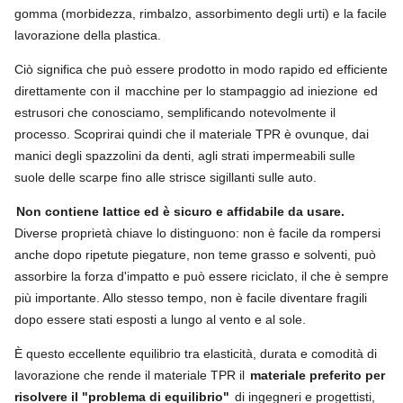
gomma (morbidezza, rimbalzo, assorbimento degli urti) e la facile
lavorazione della plastica.
Ciò significa che può essere prodotto in modo rapido ed efficiente
direttamente con il
macchine per lo stampaggio ad iniezione
ed
estrusori che conosciamo, semplificando notevolmente il
processo. Scoprirai quindi che il materiale TPR è ovunque, dai
manici degli spazzolini da denti, agli strati impermeabili sulle
suole delle scarpe fino alle strisce sigillanti sulle auto.
Non contiene lattice ed è sicuro e affidabile da usare.
Diverse proprietà chiave lo distinguono: non è facile da rompersi
anche dopo ripetute piegature, non teme grasso e solventi, può
assorbire la forza d'impatto e può essere riciclato, il che è sempre
più importante. Allo stesso tempo, non è facile diventare fragili
dopo essere stati esposti a lungo al vento e al sole.
È questo eccellente equilibrio tra elasticità, durata e comodità di
lavorazione che rende il materiale TPR il
materiale preferito per
risolvere il "problema di equilibrio"
di ingegneri e progettisti,