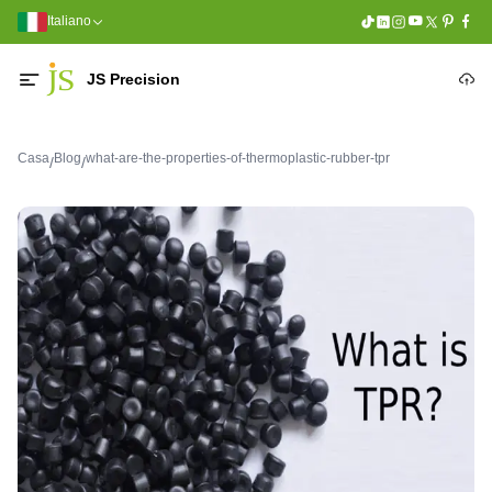
Italiano
JS Precision
Casa
Blog
what-are-the-properties-of-thermoplastic-rubber-tpr
/
/