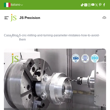
Italiano
JS Precision
Casa
Blog
5-cnc-milling-and-turning-parameter-mistakes-how-to-avoid-
/
/
them