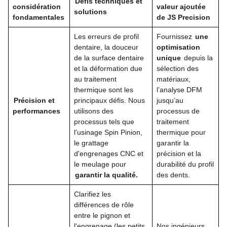
Défis techniques et
considération
valeur ajoutée
solutions
fondamentales
de JS Precision
Les erreurs de profil
Fournissez
une
dentaire, la douceur
optimisation
de la surface dentaire
unique
depuis la
et la déformation due
sélection des
au traitement
matériaux,
thermique sont les
l’analyse DFM
Précision et
principaux défis. Nous
jusqu’au
performances
utilisons des
processus de
processus tels que
traitement
l'usinage Spin Pinion,
thermique pour
le grattage
garantir la
d'engrenages CNC et
précision et la
le meulage pour
durabilité du profil
garantir la qualité.
des dents.
Clarifiez les
différences de rôle
entre le pignon et
l'engrenage (les petits
Nos ingénieurs