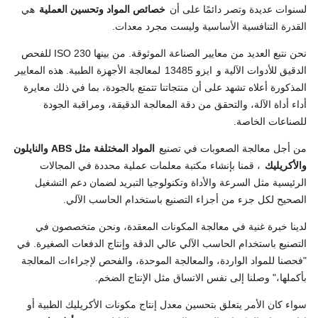
لسنوات عديدة وتصر دائمًا على أن
خصائص المواد وتحسين العملية
هي
القدرة التنافسية الأساسية وليست مجرد معدات.
نحن نتبع العديد من معايير الصناعة الموثوقة. من بينها ISO 230 للفحص
الدقيق للأدوات الآلية و
ايزو 13485
لمعالجة الأجهزة الطبية. هذه المعايير
المذكورة أعلاه تشهد على أن منتجاتنا تتمتع بالجودة، بما في ذلك معايرة
أداء أداة الآلة، والتحقق من دقة المعالجة الدقيقة، ومراقبة الجودة
للصناعات الخاصة.
من أجل معالجة الصعوبات في تصنيع
المواد المختلفة مثل ABS والنايلون
والأكريليك
، قمنا بإنشاء مكتبة معلمات عملية محددة في المجالات
الرئيسية مثل السرعة والأداة وتكنولوجيا التبريد لضمان دعم التشغيل
الصحيح لكل جزء من أجزاء التصنيع باستخدام الحاسب الآلي.
لدينا خبرة غنية في معالجة المكونات المعقدة، ونحن متخصصون في
التصنيع باستخدام الحاسب الآلي عالي الدقة وإنتاج الدفعات الصغيرة. في
"فحصنا للمواد الواردة، والمعالجة الموحدة، والفحص لإجراءات المعالجة
بأكملها،" وصلنا إلى نفس الاتساق مثل الإنتاج الضخم.
سواء كان الأمر يتعلق بتحسين معدل إنتاج مكونات الأكريليك الطبية أو