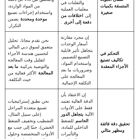
والتقلبات في
المتسقة بكميات
من المواد الواردة،
معلمات العملية
صغيرة
واستخدام إجراءات تصنيع
إلى
اختلافات من
موحدة ومحددة
يضمن
دفعة إلى أخرى
.
التكرار.
إن مجرد مقارنة
نحن نقدم مجانا،
تحليل
أسعار الوحدات
متعمق لسوق دبي المالي
يتجاهل تأثير قابلية
التحكم في
لتحسين هندسة الأجزاء
التصنيع للتصميم،
تكاليف تصنيع
لتقليل وقت المعالجة
واستخدام المواد،
الأجزاء المعقدة
والتوصية بتركيبة
ما بعد
وضروريات ما بعد
المعالجة
الأكثر فعالية من
المعالجة على
حيث التكلفة.
التكلفة الإجمالية.
إن الاعتقاد بأن
الدقة العالية تعتمد
نحن نطبق إستراتيجيات
فقط على الأدوات
تصنيع متعددة المراحل
الآلية
يتجاهل الدور
(على سبيل المثال،
الحاسم
للضغط
التشطيب وتخفيف الضغط
تحقيق دقة فائقة
الداخلي للمادة،
الخشن)، جنبًا إلى جنب مع
ومظهر مثالي
والتأثيرات
الأدوات المتخصصة وحلول