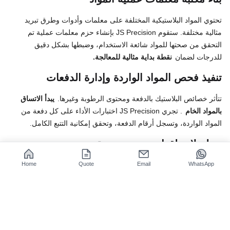
تحتوي المواد البلاستيكية المختلفة على معلمات وأدوات وطرق تبريد
مثالية مختلفة. ستقوم JS Precision بإنشاء حزم معلمات عملية تم
التحقق من صحتها للمواد شائعة الاستخدام، وضبطها بشكل دقيق
للدرجات لضمان
نقطة بداية مثالية للمعالجة.
تنفيذ فحص المواد الواردة وإدارة الدفعات
تتأثر خصائص البلاستيك بالدفعة ومحتوى الرطوبة وغيرها.
يبدأ الاتساق
بالمواد الخام
. تجري JS Precision اختبارات الأداء على كل دفعة من
المواد الواردة، وتسجل أرقام الدفعة، وتحقق إمكانية التتبع الكامل.
تسلسلات لقط وتصنيع موحدة
Home
Quote
Email
WhatsApp
نحن نصمم تركيبات مرنة ومنخفضة الضغط لتجنب تشوه التثبيت.
يتم تطوير وثائق تسلسل المعالجة القياسية لكل نموذجي
جزء التصنيع
باستخدام الحاسب الآلي
(مثل الأصداف ذات الجدران الرقيقة والتروس
الدقيقة)، بما في ذلك
تسلسل استخدام الأداة وتوقيت القياس
، من أجل
ضمان الحصول على نتائج متطابقة عندما يقوم مشغلون مختلفون بتنفيذ