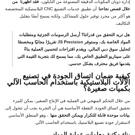
إدارة ذوبان المكونات الدقيقة المصنوعة من النايلون،
فقد أظهرنا
من
خلال قصص نجاحنا
أن تطبيق خدمات التصنيع CNC البلاستيكية المتخصصة
هو أكثر من مجرد توفير حلول للمشاكل، ولكنه يسمح أيضًا بتقليل
التكاليف.
هل تريد التحقق من قدراتنا؟ أرسل الرسومات الجزئية ومتطلبات
المواد الخاصة بك، وستوفر JS Precision تقريرًا مجانيًا ومخصصًا
لتحليل سوق دبي المالي، ويقدم اقتراحات لتحسين العملية بناءً
على سيناريو التطبيق الخاص بك، مما يسمح لك بتجربة القيمة التي
يقدمها فريق محترف بشكل حدسي.
كيفية ضمان اتساق الجودة في تصنيع
الآلات البلاستيكية باستخدام الحاسب الآلي
بكميات صغيرة؟
من خلال التحكم المنهجي في العملية في الإنتاج الصغير، يمكن للمرء
تحقيق اتساق الجودة. النقطة الأساسية هي أن التجربة يجب أن تتحول إلى
بيانات موحدة قابلة للتكرار ويمكن التحقق منها
، وهو المنطق الأساسي
لاستقرار جودة تصنيع البلاستيك باستخدام الحاسب الآلي.
بناء مكتبة معلمات عملية المواد