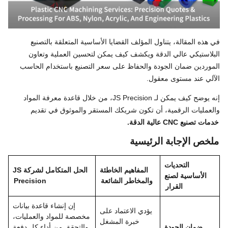
في هذه المقالة، يتناول المؤلف القضايا الأساسية المتعلقة بالتصنيع
البلاستيكي عالي الدقة ويكشف كيف يمكن لتحسين العملية وتعاون
الموردين ضمان الجودة والحفاظ على سعر التصنيع باستخدام الحاسب
الآلي عند مستوى معقول.
إنه يوضح كيف يمكن لـ JS Precision، من خلال قاعدة معرفة المواد
والعمليات الرقمية، أن تكون شريكك المستقر والموثوق في تقديم
خدمات تصنيع CNC عالية الدقة.
ملخص الإجابة الرئيسية
التحديات
المفاهيم الخاطئة
الحل المتكامل لشركة JS
الأساسية لصنع
والمخاطر الشائعة
Precision
القرار
إن إنشاء قاعدة بيانات
يؤدي الاعتماد على
مخصصة للمواد والعمليات،
خبرة المشغل
ضمان الجودة
والتحقق من أداء كل دفعة