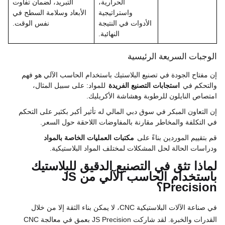
الحرارية،
التبريد، لضمان تفاوت
واستراتيجية
الأبعاد وسلامة السطح في
الأدوات في النتيجة
نفس الوقت.
النهائية.
الوجبات السريعة الرئيسية
إن مفتاح الجودة في تصنيع البلاستيك باستخدام الحاسب الآلي هو فهم
والتحكم في
استجابات التصنيع الفريدة
للمواد: على سبيل المثال،
امتصاص النايلون للرطوبة وهشاشة الأكريليك.
إن التعاون المبكر في سوق دبي المالي له تأثير أكبر بكثير على التحكم
في التكلفة والمخاطر مقارنة بالمفاوضات اللاحقة حول السعر.
قم بتقييم الموردين بناءً على
مكتبات العمليات الخاصة بالمواد
ودراسات الحالة لحل المشكلات لمختلف المواد البلاستيكية.
لماذا تثق في التصنيع الدقيق للبلاستيك
باستخدام الحاسب الآلي من JS
Precision؟
في صناعة الآلات البلاستيكية CNC، لا يمكن بناء الثقة إلا من خلال
القدرات والخبرة. لقد شاركت JS Precision بعمق في معالجة CNC