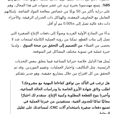
85%.
يتمتع مهندسونا بخبرة تزيد عن عشر سنوات في هذا المجال، وهم
على دراية بأكثر من 50 نوعًا من خصائص معالجة المواد الشائعة. بإمكانهم
التعامل مع التجاويف المعقدة، والهياكل ذات الجدران الرقيقة، والأجزاء
ذات دقة عالية تصل إلى ±0.005 مم أو أقل.
بدءًا من النماذج الأولية الفردية وصولًا إلى دفعات الإنتاج الصغيرة التي
تصل إلى مئات القطع، تمكنا من رؤية العملية الكاملة لمنتجات عدد لا
يحصى من العملاء
من التصميم إلى التحقق من صحة السوق
، ولدينا
خبرة عملية في تسوية مختلف المشاكل غير المتوقعة.
يُمثل هذا الدليل خلاصة خبراتنا الصناعية فيما يتعلق ببعض التحديات
الرئيسية، مثل التكاليف، واختيار العمليات، وتقييم الموردين. وقد تم
التحقق من كل اقتراح من خلال مشاريع حقيقية، وهو جدير بثقتكم.
هل ترغب في التأكد من توافق كفاءاتنا المهنية مع مشروعك؟
اطلب وثائق شهادة الأيزو الخاصة بنا ودراسات الحالة الصناعية،
وأخبرنا بنوع القطعة المطلوبة وكمية الإنتاج. سنقدم لك اختبارًا
مجانيًا تمامًا للجدوى الفنية، مستفيدين من خبرتنا العملية في
تصنيع دفعات صغيرة باستخدام آلات CNC، لمساعدتك على تقليل
المخاطر.