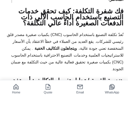
فك شفرة التكلفة: كيف تحقق خدمات
التصنيع باستخدام الحاسب الآلي ذات
الدفعات الصغيرة أداءً عالي التكلفة؟
تُعدّ تكلفة التصنيع باستخدام الحاسوب (CNC) بكميات صغيرة مصدر قلق
رئيسي للشركات. يقع العديد من العملاء في خطأ الاعتقاد بأن الأسعار
المنخفضة تعني جودة عالية،
ويتجاهلون التكاليف الخفية
. يمكن
للاستراتيجيات العلمية وخدمات
التصنيع الاحترافية باستخدام الحاسوب
(CNC) بكميات صغيرة
تحقيق فعالية عالية من حيث التكلفة مع ضمان
الجودة.
هندسة القيمة / تحليل تفصيل التكاليف: أين تذهب
أموالك؟
Home
Quote
Email
WhatsApp
نطاق
نوع التكلفة
النسبة
وصف
المئوية
اعتمادًا على
نوع المادة
(يكلف