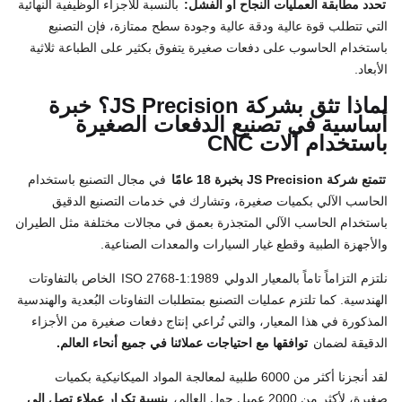
تحدد مطابقة العمليات النجاح أو الفشل:
بالنسبة للأجزاء الوظيفية النهائية
التي تتطلب قوة عالية ودقة عالية وجودة سطح ممتازة، فإن التصنيع
باستخدام الحاسوب على دفعات صغيرة يتفوق بكثير على الطباعة ثلاثية
الأبعاد.
لماذا تثق بشركة JS Precision؟ خبرة
أساسية في تصنيع الدفعات الصغيرة
باستخدام آلات CNC
تتمتع شركة JS Precision بخبرة 18 عامًا
في مجال التصنيع باستخدام
الحاسب الآلي بكميات صغيرة، وتشارك في خدمات التصنيع الدقيق
باستخدام الحاسب الآلي المتجذرة بعمق في مجالات مختلفة مثل الطيران
والأجهزة الطبية وقطع غيار السيارات والمعدات الصناعية.
نلتزم التزاماً تاماً بالمعيار الدولي
ISO 2768-1:1989
الخاص بالتفاوتات
الهندسية. كما تلتزم عمليات التصنيع بمتطلبات التفاوتات البُعدية والهندسية
المذكورة في هذا المعيار، والتي تُراعي إنتاج دفعات صغيرة من الأجزاء
الدقيقة لضمان
توافقها مع احتياجات عملائنا في جميع أنحاء العالم.
لقد أنجزنا أكثر من 6000 طلبية لمعالجة المواد الميكانيكية بكميات
صغيرة، لأكثر من 2000 عميل حول العالم،
بنسبة تكرار عملاء تصل إلى