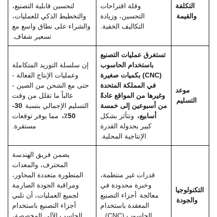
التكلفة
وقلة اقتراحات
لتحسين قابلية التصنيع،
والقيمة
التحسين، وزيادة
والتخطيط الذكي للعمليات،
التكاليف الخفية.
والشراء على نطاق واسع مع
تسعير شفاف.
تستغرق عمليات التصنيع
باستخدام الحاسوب
إن سلسلة التوريد المتكاملة
(CNC) بكميات صغيرة
وعمليات الإنتاج الفعالة -
في المملكة المتحدة
حتى مع الشحن من الصين -
موعد
وغيرها من المواقع عادةً
غالباً ما تقلل من وقت
التسليم
من أسبوعين إلى خمسة
التسليم الإجمالي بنسبة
30-
أسابيع،
وتتأثر بشكل
50٪،
مما يوفر توقعات
كبير بجدولة القدرة
مستقرة.
الإنتاجية المحلية.
يضمن فريق الهندسة
المحترف، والمعدات
قدرات غير منتظمة،
المتطورة متعددة المحاور،
وخبرة محدودة في
ومراقبة الجودة الصارمة
التكنولوجيا
معالجة
أجزاء التصنيع
لجميع العمليات، أن تلبي
والجودة
المعقدة باستخدام
أجزاء التصنيع باستخدام
الحاسوب (CNC)
.
الحاسب الآلي المخصصة،