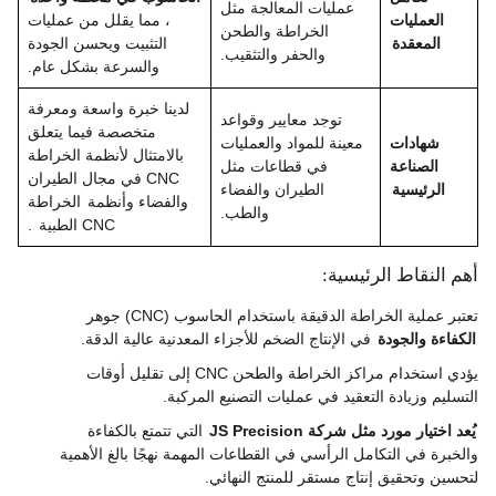
عمليات المعالجة مثل
العمليات
، مما يقلل من عمليات
الخراطة والطحن
المعقدة
التثبيت ويحسن الجودة
والحفر والتثقيب.
والسرعة بشكل عام.
لدينا خبرة واسعة ومعرفة
توجد معايير وقواعد
متخصصة فيما يتعلق
شهادات
معينة للمواد والعمليات
بالامتثال لأنظمة الخراطة
الصناعة
في قطاعات مثل
CNC في مجال الطيران
الرئيسية
الطيران والفضاء
والفضاء وأنظمة
الخراطة
والطب.
CNC الطبية
.
أهم النقاط الرئيسية:
تعتبر عملية الخراطة الدقيقة باستخدام الحاسوب (CNC) جوهر
الكفاءة والجودة
في الإنتاج الضخم للأجزاء المعدنية عالية الدقة.
يؤدي استخدام مراكز الخراطة والطحن CNC إلى تقليل أوقات
التسليم وزيادة التعقيد في عمليات التصنيع المركبة.
يُعد اختيار مورد مثل شركة JS Precision
التي تتمتع بالكفاءة
والخبرة في التكامل الرأسي في القطاعات المهمة نهجًا بالغ الأهمية
لتحسين وتحقيق إنتاج مستقر للمنتج النهائي.