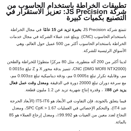
تطبيقات الخراطة باستخدام الحاسوب من
شركة JS Precision: تعزيز الاستقرار في
التصنيع بكميات كبيرة
تتمتع شركة JS Precision
بخبرة تزيد عن 15 عامًا
في مجال الخراطة
باستخدام الحاسوب (CNC). ويبلغ عدد عملاء الشركة في مجال خدمات
الخراطة باستخدام الحاسوب أكثر من 500 عميل حول العالم، وهي
الأسواق الرئيسية للشركة.
لدينا أكثر من 200 آلة متطورة، مثل 80 مركزًا متطورًا للخراطة والطحن
CNC (DMG MORI NTX2000)، تتميز بدقة محور X و Z تبلغ ±0.0015
مم، وقابلية تكرار تبلغ ±0.0005 مم، ودقة ديناميكية تبلغ ≤±0.003 مم،
مع سرعة دوران تبلغ 20000 دورة في الدقيقة
ومعدل وقت عمل فعال
يزيد عن 88٪
، وقدرة إنتاج شهرية تزيد عن 1.2 مليون قطعة.
فيما يتعلق بالجودة، فإن التفاوت في الأبعاد هو IT5-IT6 (الأبعاد الحرجة
عند IT4)، والتحكم الإحصائي في العمليات SPC CpK > 1.67، ومعدل
النجاح لعدد معين من العينات هو 99.992٪، ومعدل إرجاع العملاء هو 85
بالمائة.