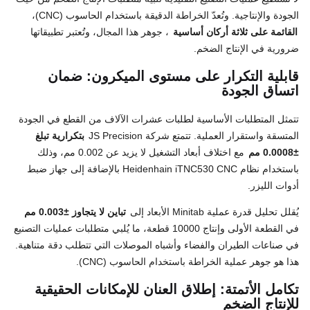
الجودة والإنتاجية. وتُعدّ الخراطة الدقيقة باستخدام الحاسوب (CNC)،
القائمة على ثلاثة أركان أساسية
، جوهر هذا المجال، وتُعتبر تطبيقاتها
ضرورية في الإنتاج الضخم.
قابلية التكرار على مستوى الميكرون: ضمان
اتساق الجودة
تتمثل المتطلبات الأساسية لطلبات عشرات الآلاف من القطع في الجودة
المتسقة واستقرار العملية. تتمتع شركة JS Precision
بتكرارية تبلغ
±0.0008 مم
مع اختلاف أبعاد التشغيل لا يزيد عن 0.002 مم، وذلك
باستخدام نظام Heidenhain iTNC530 CNC بالإضافة إلى جهاز ضبط
أدوات الليزر.
يُقلل تحليل قدرة عملية Minitab الأبعاد إلى
تباين لا يتجاوز ±0.003 مم
في القطعة الأولى وإنتاج 10000 قطعة، ما يُلبي متطلبات عمليات التصنيع
في صناعات الطيران والفضاء وأشباه الموصلات التي تتطلب دقة متناهية.
هذا هو جوهر عملية الخراطة باستخدام الحاسوب (CNC).
تكامل الأتمتة: إطلاق العنان للإمكانات الحقيقية
للإنتاج الضخم