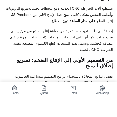
تستطيع آلات الخراطة CNC الحديثة دمج محطات تحميل/تفريغ الروبوتات
وأنظمة الفحص بشكل كامل. يتيح خط الإنتاج الآلي من JS Precision
إنتاج السلع
على مدار الساعة دون انقطاع
.
إضافةً إلى ذلك، تزيد هذه التقنية من كفاءة إنتاج المنتج من مرتين إلى
ست مرات. كما أنها تلبي احتياجات المنتجات ذات الطلب المرتفع بقيم
مضافة مُحسّنة. وتشمل هذه المنتجات
قطع الألمنيوم المصنعة بتقنية
الخراطة CNC بالجملة
.
من التصميم الأولي إلى الإنتاج الضخم: تسريع
إطلاق المنتج
بفضل نماذج المحاكاة باستخدام برامج التصميم بمساعدة الحاسوب
وبرامج التشغيل الآلي، أصبح الإنتاج الضخم لآلات الخراطة باستخدام
الحاسوب ممكناً بعد التحقق من صحتها. وبالتالي، يتم الاستغناء عن عملية
Home
Quote
Email
WhatsApp
الصب التطويرية التي تستغرق وقتاً طويلاً.
يُمكّن
التطور السريع والتوزيع الواسع
الشركات من الاستفادة من فرص
السوق، وهذا من أهم مزايا استخدام تطبيقات الخراطة باستخدام