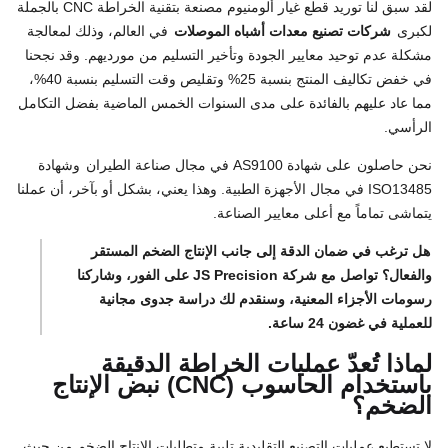
لقد سبق لنا توريد قطع غيار ألومنيوم مصنعة بتقنية الخراطة CNC بالجملة
لكبرى
شركات تصنيع معدات أشباه الموصلات
في العالم، وذلك لمعالجة
مشكلة عدم توحيد معايير الجودة وتأخير التسليم من مورديهم. وقد نجحنا
في خفض تكاليف المنتج بنسبة 25% وتقليص وقت التسليم بنسبة 40%،
مما عاد عليهم بالفائدة على مدى السنوات الخمس الماضية بفضل التكامل
الرأسي.
نحن حاصلون
على شهادة AS9100 في مجال صناعة الطيران
وشهادة
ISO13485 في مجال الأجهزة الطبية. وهذا يعني، بشكل أو بآخر، أن عملنا
يتماشى تماماً مع أعلى معايير الصناعة.
هل ترغب في ضمان الدقة إلى جانب الإنتاج الضخم المستقر
والفعال؟ تواصل مع شركة JS Precision على الفور، وشاركنا
رسومات الأجزاء المعنية، وسنقدم لك دراسة جدوى مجانية
للعملية في غضون 24 ساعة.
لماذا تُعدّ عمليات الخراطة الدقيقة
باستخدام الحاسوب (CNC) نبض الإنتاج
الضخم؟
لا تستطيع عمليات التصنيع التقليدية تلبية متطلبات الإنتاج الضخم من حيث