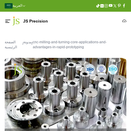
العربية
JS Precision
cnc-milling-and-turning-core-applications-and-
مدونة
الصفحة
/
/
advantages-in-rapid-prototyping
الرئيسية