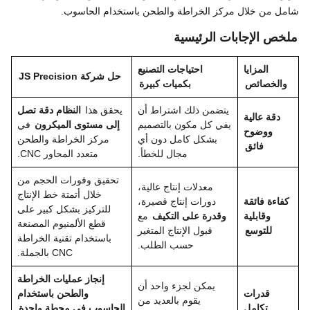
شامل من خلال مركز الخراطة والطحن باستخدام الحاسوب.
ملخص الإجابات الرئيسية
المزايا
احتياجات التصنيع
حل شركة JS Precision
والخصائص
بكميات كبيرة
يتضمن ذلك اشتراط أن
يحقق هذا
النظام دقة تصل
دقة عالية
يفي كل مكون بالتصميم
إلى مستوى الميكرون
في
ووضوح
بشكل كامل دون أي
مركز الخراطة والطحن
فائق
مجال للخطأ.
متعدد المحاور CNC.
تحقيق وفورات الحجم من
معدلات إنتاج عالية،
خلال أتمتة خط الإنتاج
كفاءة فائقة
دورات إنتاج قصيرة،
للتركيز بشكل كبير على
وقابلية
وقدرة على التكيف
مع
قطع الألمنيوم المصنعة
للتوسع
قبول الإنتاج المتغير
باستخدام تقنية الخراطة
حسب الطلب.
CNC بالجملة.
إنجاز عمليات الخراطة
يمكن لجزء واحد أن
قدرات
والطحن باستخدام
يقوم بالعديد من
تكامل
الحاسوب في محطة واحدة