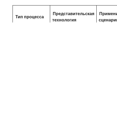
Представительская
Примен
Тип процесса
технология
сценари
Простой
профиль
Процесс
Ковка, штамповка,
зубьев,
формирования
литье под давлением
мелкосе
производ
Зубофрезерная
Сложны
обработка,
профиль 
зубодолбежная