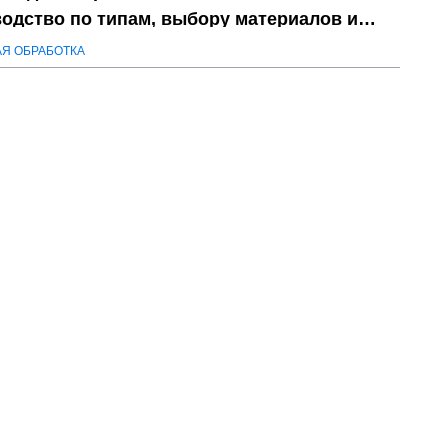
одство по типам, выбору материалов и
мизации затрат
АЯ ОБРАБОТКА