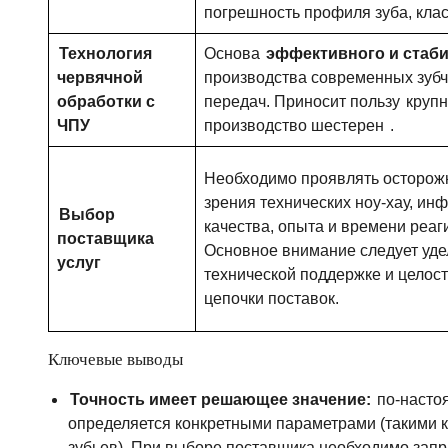
погрешность профиля зуба, клас
Технология
Основа
эффективного и стаб
червячной
производства современных зуб
обработки с
передач. Приносит пользу
крупн
ЧПУ
производство шестерен
.
Необходимо проявлять осторожн
зрения технических ноу-хау, ин
Выбор
качества, опыта и времени реаг
поставщика
Основное внимание следует уде
услуг
технической поддержке и целос
цепочки поставок.
Ключевые выводы
Точность имеет решающее значение:
по-насто
определяется конкретными параметрами (такими к
зубьев). При выборе поставщика необходимо зап