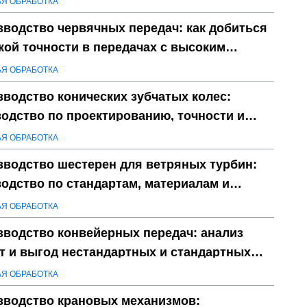
АЯ ОБРАБОТКА
водство червячных передач: как добиться
ой точности в передачах с высоким
даточным числом
АЯ ОБРАБОТКА
водство конических зубчатых колес:
одство по проектированию, точности и
ролю затрат
АЯ ОБРАБОТКА
зводство шестерен для ветряных турбин:
одство по стандартам, материалам и
таниям на долговечность
АЯ ОБРАБОТКА
зводство конвейерных передач: анализ
т и выгод нестандартных и стандартных
дач
АЯ ОБРАБОТКА
зводство крановых механизмов: