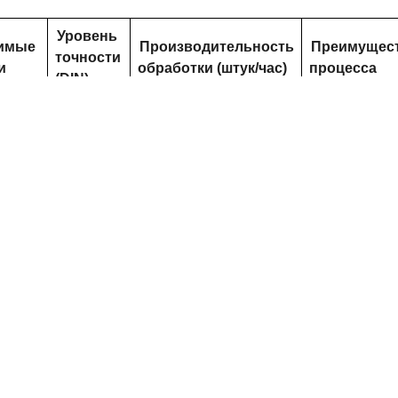
Уровень
имые
Производительность
Преимущес
точности
и
обработки (штук/час)
процесса
(DIN)
Низкая
стоимость,
быстрая
формовка,
8-10
50-200
подходит для
классы
рийное
массовое
ство.
производств
простых
деталей
.
Высокая
точность,
й
сложный
зуба,
профиль
3-7