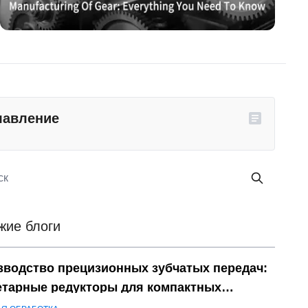
лавление
жие блоги
зводство прецизионных зубчатых передач:
етарные редукторы для компактных
трукций с высоким крутящим моментом