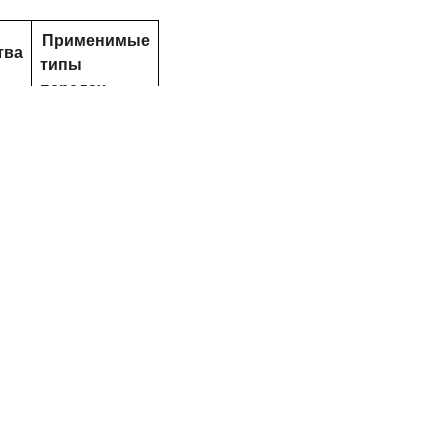
Применимые
тва
типы
передач
Прямозубые
передачи,
простые
червячные
о
передачи.
Прямозубые,
косозубые,
конические и