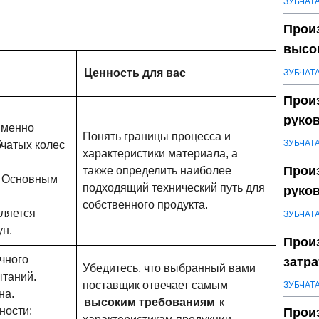
ЗУБЧАТ
Произ
высок
пере
Ценность для вас
ЗУБЧАТ
Произ
руков
именно
Понять границы процесса и
конт
ЗУБЧАТ
бчатых колес
характеристики материала, а
Прои
также определить наиболее
 Основным
подходящий технический путь для
руков
собственного продукта.
испы
вляется
ЗУБЧАТ
ун.
Прои
чного
затра
Убедитесь, что выбранный вами
ытаний.
пере
поставщик отвечает самым
ЗУБЧАТ
на.
высоким требованиям
к
ности:
Прои