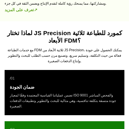
ومشاركتها، مما يمنحك رؤية كاملة لتقدم الإنتاج ويضمن الثقة في كل جزء.
↗
تعرف على المزيد
لماذا تختار JS Precision كمورد للطباعة ثلاثية
الأبعاد FDM؟
مع خدمات الطباعة FDM ثلاثية الأبعاد من JS Precision، يمكنك الحصول على جودة
فعالة من حيث التكلفة، وتسليم سريع، وتصنيع مرن حسب الطلب للبحث والتطوير
وإنتاج الدفعات الصغيرة.
/
01
ضمان الجودة
تضمن عملياتنا القياسية المعتمدة وفقًا لمعيار ISO 9001 والفحص المباشر
جودة متسقة بتكلفة تنافسية، وهي مثالية للبحث والتطوير وتطبيقات الدفعات
الصغيرة.