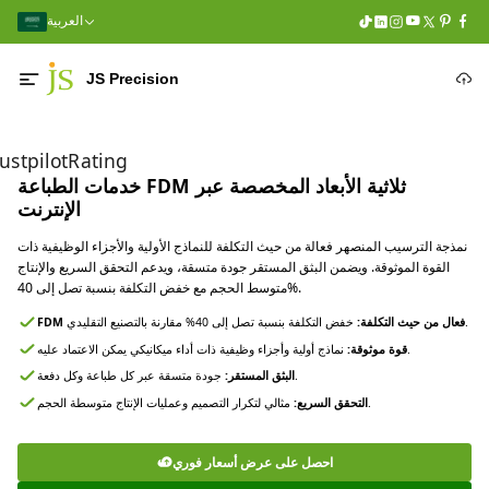
العربية
JS Precision
rustpilotRating
خدمات الطباعة FDM ثلاثية الأبعاد المخصصة عبر
الإنترنت
نمذجة الترسيب المنصهر فعالة من حيث التكلفة للنماذج الأولية والأجزاء الوظيفية ذات
القوة الموثوقة. ويضمن البثق المستقر جودة متسقة، ويدعم التحقق السريع والإنتاج
متوسط ​​الحجم مع خفض التكلفة بنسبة تصل إلى 40%.
خفض التكلفة بنسبة تصل إلى 40% مقارنة بالتصنيع التقليدي.
FDM فعال من حيث التكلفة:
نماذج أولية وأجزاء وظيفية ذات أداء ميكانيكي يمكن الاعتماد عليه.
قوة موثوقة:
جودة متسقة عبر كل طباعة وكل دفعة.
البثق المستقر:
مثالي لتكرار التصميم وعمليات الإنتاج متوسطة الحجم.
التحقق السريع:
احصل على عرض أسعار فوري