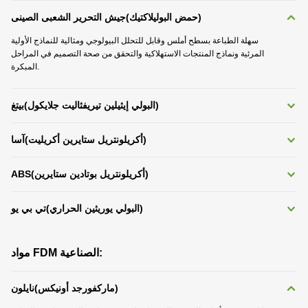
)
حمض البوليلاكتيك
(
جيش التحرير الشعبى الصينى
سهلة الطباعة بسطح أملس وقابل للتحلل البيولوجي ومثالية للنماذج الأولية
المرئية ونماذج المنتجات الاستهلاكية والتحقق من صحة التصميم في المراحل
المبكرة.
)
البولي إيثيلين تيريفثاليت جلايكول
(
بيتغ
)
أكريلونتريل ستايرين أكريليت
(
آسا
)
أكريلونتريل بوتادين ستايرين
(
ABS
)
البولي يوريثين الحراري
(
تي بي يو
مواد FDM الصناعية:
)
ماركفورجد أونيكس
(
نايلون