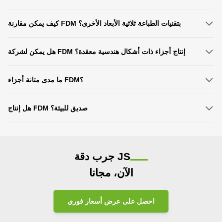
المشروع، مما يؤدي إلى تحسين فعالية التكلفة بشكل عام.
إن عملياتنا حاصلة على شهادة ISO 9001، حيث تتوافق المواد والعمليات مع معايير
كيف يمكن مقارنة FDM بتقنيات الطباعة ثلاثية الأبعاد الأخرى؟
المنتجات الاستهلاكية. لتحقيق مستوى أعلى من الامتثال، يمكننا تقديم وثائق التحقق
من صحة المواد ذات الصلة.
تشمل نقاط القوة الرئيسية لـ FDM المرونة التشغيلية، وانخفاض تكاليف المواد،
هل يمكن لشركة FDM إنتاج أجزاء ذات أشكال هندسية معقدة؟
والملاءمة للتكرار السريع، مما يجعلها مثالية لتغييرات التصميم المتكررة والتحقق من
صحة النموذج الأولي في مشاريع البحث والتطوير.
نعم. يمكن لـ FDM طباعة النماذج الأولية المعقدة مباشرة باستخدام الملاءمة والميزات
ما مدى متانة أجزاء FDM؟
المجوفة والمكونات المتكاملة دون أدوات إضافية، مما يؤدي إلى تسريع التحقق من
صحة التصميم في مشاريع البحث والتطوير.
من خلال اختيار المواد المناسبة، توفر أجزاء FDM مرونة متوازنة ومقاومة للصدمات،
هل إنتاج FDM صديق للبيئة؟
وتلبية احتياجات الاختبار الوظيفي لنماذج البحث والتطوير والمنتجات ذات الدفعات
الصغيرة.
معظم المواد البلاستيكية الحرارية لدينا قابلة لإعادة التدوير، مع الحد الأدنى من النفايات
في الإنتاج. بعض المواد قابلة للتحلل الحيوي، بما يتماشى مع أهداف الاستدامة في
مشاريع البحث والتطوير.
جرب دقة JS
الآن، مجانا
احصل على عرض أسعار فوري