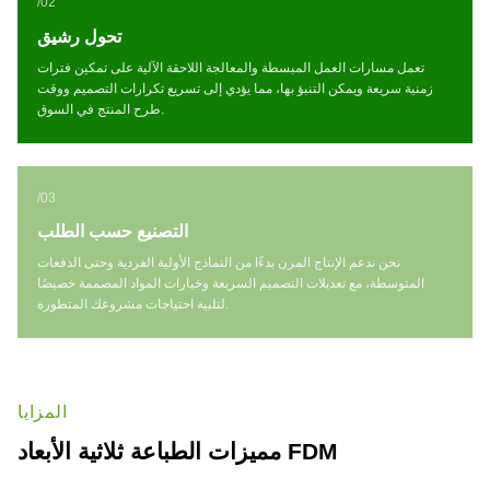
/
02
تحول رشيق
تعمل مسارات العمل المبسطة والمعالجة اللاحقة الآلية على تمكين فترات
زمنية سريعة ويمكن التنبؤ بها، مما يؤدي إلى تسريع تكرارات التصميم ووقت
طرح المنتج في السوق.
/
03
التصنيع حسب الطلب
نحن ندعم الإنتاج المرن بدءًا من النماذج الأولية الفردية وحتى الدفعات
المتوسطة، مع تعديلات التصميم السريعة وخيارات المواد المصممة خصيصًا
لتلبية احتياجات مشروعك المتطورة.
المزايا
مميزات الطباعة ثلاثية الأبعاد FDM