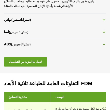
نايلون مقوى بألياف الكربون للحصول على قوة ومتانة عالية، ومناسب للنماذج
الأولية الوظيفية وأجزاء الإنتاج الصغيرة التي تتطلب المتانة.
)
ستراتاسيس
(
نهائي
)
ستراتاسيس
(
آسا
)
ستراتاسيس
(
ABS
اتصل بنا لمزيد من التفاصيل
التفاوتات العامة للطباعة ثلاثية الأبعاد FDM
الوصف
مذكرة التسامح
± ارتفاع طبقة واحدة للبوصة الأولى، و±0.0018 بوصة لكل بوصة بعد ذلك (أي ما يعادل