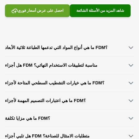
شاهد المزيد من الأسئلة الشائعة
احصل على عرض أسعار فوري
ما هي أنواع المواد التي تدعمها الطباعة ثلاثية الأبعاد FDM؟
نحن نقدم مجموعة متنوعة من النماذج الأولية ومواد الإنتاج، بما في ذلك PLA سهل
هل أجزاء FDM مناسبة لتطبيقات الاستخدام النهائي؟
الطباعة، وABS المتين، وTPU المرن، وPETG الآمن على الأغذية، مما يتوافق مع
الاحتياجات الوظيفية لمشاريع البحث والتطوير المختلفة.
نعم. بالنسبة للإنتاج منخفض إلى متوسط ​​الحجم، تلبي أجزاء FDM متطلبات الاستخدام
ما هي خيارات التشطيب السطحي المتاحة لأجزاء FDM؟
النهائي في الإلكترونيات الاستهلاكية والروبوتات وغيرها من المجالات، مع أداء ميكانيكي
موثوق ومزايا التكلفة.
نحن نقدم التشطيبات القياسية والمخصصة. تشتمل الخيارات المخصصة على تنعيم
ما هي اعتبارات التصميم المهمة لأجزاء FDM؟
البخار، وتفجير الوسائط، والصباغة، مما يعزز جماليات السطح ووظائفه لعروض البحث
والتطوير وتسليم الدفعات الصغيرة.
إعطاء الأولوية لقابلية الطباعة، مثل تحسين الدعامات وسمك الجدار. يقدم فريقنا
ما هي مزايا تكلفة FDM؟
الهندسي السريع تعليقات سريعة على سوق دبي المالي لتحسين كفاءة البحث
والتطوير.
يلغي FDM تكاليف الأدوات، مما يقلل بشكل كبير من النفقات الأولية لنماذج البحث
هل تلبي أجزاء FDM متطلبات الامتثال للصناعة؟
والتطوير والإنتاج بكميات صغيرة. يؤدي التسليم السريع أيضًا إلى تقصير دورات