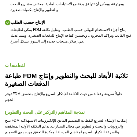
وموثوقة، ويمكن أن تتوافق بدقة مع الاحتياجات المادية لمختلف مشاريع البحث
والتطوير والإنتاج بكميات صغيرة.
الإنتاج حسب الطلب
يمكن لطابعات FDM إنتاج أجزاء الاستخدام النهائي حسب الطلب، وتقليل تكلفة
فتح القالب وتراكم المخزون، وتحسين كفاءة الإنتاج للدفعات الصغيرة، ومساعدتك
في إطلاق منتجات جديدة إلى السوق بشكل أسرع.
التطبيقات
طباعة FDM ثلاثية الأبعاد للبحث والتطوير وإنتاج
الدفعات الصغيرة
توفر FDM حلولاً سريعة وفعالة من حيث التكلفة للابتكار السريع والإنتاج منخفض
الحجم
نمذجة المفاهيم (التركيز على البحث والتطوير)
يتيح FDM إمكانية الإنشاء السريع للقطات التصميم المادي للإلكترونيات الاستهلاكية
والروبوتات والبحث والتطوير في مجال السيارات. تدعم التكلفة الأولية المنخفضة
والسرعة التكرار السريع لمفاهيم المرحلة المبكرة للتحقق من جدوى التصميم.