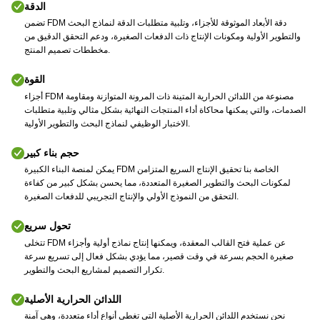
الدقة
تضمن FDM دقة الأبعاد الموثوقة للأجزاء، وتلبية متطلبات الدقة لنماذج البحث
والتطوير الأولية ومكونات الإنتاج ذات الدفعات الصغيرة، ودعم التحقق الدقيق من
مخططات تصميم المنتج.
القوة
أجزاء FDM مصنوعة من اللدائن الحرارية المتينة ذات المرونة المتوازنة ومقاومة
الصدمات، والتي يمكنها محاكاة أداء المنتجات النهائية بشكل مثالي وتلبية متطلبات
الاختبار الوظيفي لنماذج البحث والتطوير الأولية.
حجم بناء كبير
يمكن لمنصة البناء الكبيرة FDM الخاصة بنا تحقيق الإنتاج السريع المتزامن
لمكونات البحث والتطوير الصغيرة المتعددة، مما يحسن بشكل كبير من كفاءة
التحقق من النموذج الأولي والإنتاج التجريبي للدفعات الصغيرة.
تحول سريع
تتخلى FDM عن عملية فتح القالب المعقدة، ويمكنها إنتاج نماذج أولية وأجزاء
صغيرة الحجم بسرعة في وقت قصير، مما يؤدي بشكل فعال إلى تسريع سرعة
تكرار التصميم لمشاريع البحث والتطوير.
اللدائن الحرارية الأصلية
نحن نستخدم اللدائن الحرارية الأصلية التي تغطي أنواع أداء متعددة، وهي آمنة