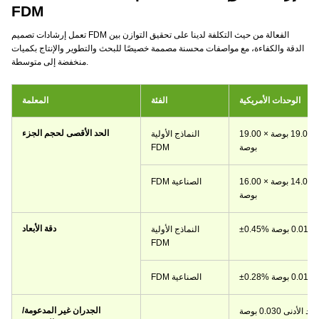
FDM
تعمل إرشادات تصميم FDM الفعالة من حيث التكلفة لدينا على تحقيق التوازن بين
الدقة والكفاءة، مع مواصفات محسنة مصممة خصيصًا للبحث والتطوير والإنتاج بكميات
منخفضة إلى متوسطة.
الوحدات الأمريكية
الفئة
المعلمة
الحد الأقصى لحجم الجزء
حتى 19.00 بوصة × 19.00 بوصة × 19.00
النماذج الأولية
بوصة
FDM
حتى 16.00 بوصة × 14.00 بوصة × 16.00
FDM الصناعية
بوصة
دقة الأبعاد
النماذج الأولية
FDM
FDM الصناعية
الجدران غير المدعومة/
لحد الأدنى 0.030 بوصة